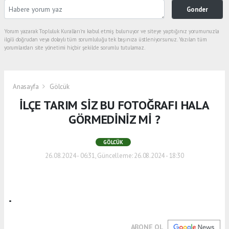
Gonder
Yorum yazarak Topluluk Kuralları’nı kabul etmiş bulunuyor ve siteye yaptığınız yorumunuzla
ilgili doğrudan veya dolaylı tüm sorumluluğu tek başınıza üstleniyorsunuz. Yazılan tüm
yorumlardan site yönetimi hiçbir şekilde sorumlu tutulamaz.
Anasayfa
Gölcük
İLÇE TARIM SİZ BU FOTOĞRAFI HALA
GÖRMEDİNİZ Mİ ?
GÖLCÜK
26.08.2024 - 06:31, Güncelleme: 26.08.2024 - 18:30
.
ABONE OL