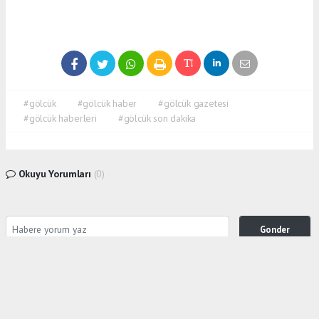
#gölcük
#gölcük haber
#gölcük gazetesi
#gölcük haberleri
#gölcük son dakika
Okuyu Yorumları
(0)
Gonder
Yorum yazarak Topluluk Kuralları’nı kabul etmiş bulunuyor ve siteye yaptığınız yorumunuzla
ilgili doğrudan veya dolaylı tüm sorumluluğu tek başınıza üstleniyorsunuz. Yazılan tüm
yorumlardan site yönetimi hiçbir şekilde sorumlu tutulamaz.