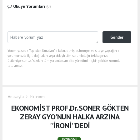
Okuyu Yorumları
(0)
Gonder
Yorum yazarak Topluluk Kuralları’nı kabul etmiş bulunuyor ve siteye yaptığınız
yorumunuzla ilgili doğrudan veya dolaylı tüm sorumluluğu tek başınıza
üstleniyorsunuz. Yazılan tüm yorumlardan site yönetimi hiçbir şekilde sorumlu
tutulamaz.
Anasayfa
Ekonomi
EKONOMİST PROF.Dr.SONER GÖKTEN
ZERAY GYO'NUN HALKA ARZINA
''İRONİ''DEDİ
EKONOMI