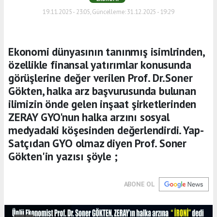
19.11.2025 - 23:05, Güncelleme: 31.12.2025 - 19:29
Ekonomi dünyasının tanınmış isimlrinden,
özellikle finansal yatırımlar konusunda
görüşlerine değer verilen Prof. Dr.Soner
Gökten, halka arz başvurusunda bulunan
ilimizin önde gelen inşaat şirketlerinden
ZERAY GYO'nun halka arzını sosyal
medyadaki köşesinden değerlendirdi. Yap-
Satçıdan GYO olmaz diyen Prof. Soner
Gökten'in yazısı şöyle ;
ABONE OL