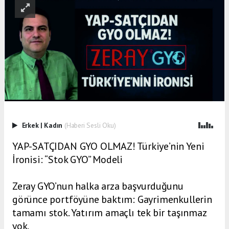
Erkek
|
Kadın
(Haberi Sesli Oku)
YAP-SATÇIDAN GYO OLMAZ! Türkiye’nin Yeni
İronisi: “Stok GYO” Modeli
Zeray GYO’nun halka arza başvurduğunu
görünce portföyüne baktım: Gayrimenkullerin
tamamı stok. Yatırım amaçlı tek bir taşınmaz
yok.