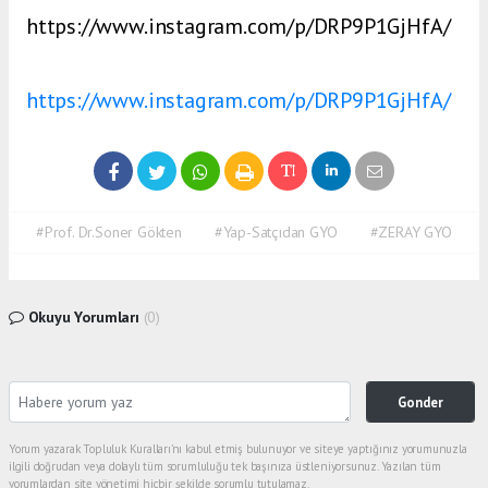
https://www.instagram.com/p/DRP9P1GjHfA/
https://www.instagram.com/p/DRP9P1GjHfA/
#Prof. Dr.Soner Gökten
#Yap-Satçıdan GYO
#ZERAY GYO
Okuyu Yorumları
(0)
Gonder
Yorum yazarak Topluluk Kuralları’nı kabul etmiş bulunuyor ve siteye yaptığınız yorumunuzla
ilgili doğrudan veya dolaylı tüm sorumluluğu tek başınıza üstleniyorsunuz. Yazılan tüm
yorumlardan site yönetimi hiçbir şekilde sorumlu tutulamaz.