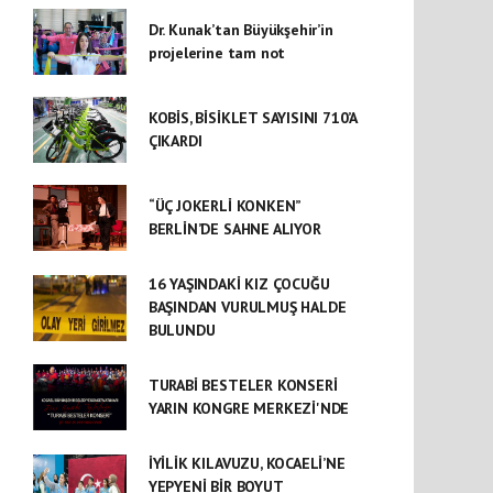
Dr. Kunak’tan Büyükşehir’in
projelerine tam not
KOBİS, BİSİKLET SAYISINI 710’A
ÇIKARDI
“ÜÇ JOKERLİ KONKEN”
BERLİN’DE SAHNE ALIYOR
16 YAŞINDAKİ KIZ ÇOCUĞU
BAŞINDAN VURULMUŞ HALDE
BULUNDU
TURABİ BESTELER KONSERİ
YARIN KONGRE MERKEZİ'NDE
İYİLİK KILAVUZU, KOCAELİ’NE
YEPYENİ BİR BOYUT