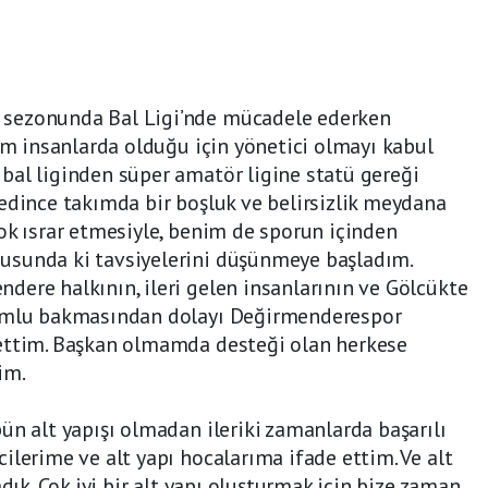
sezonunda Bal Ligi’nde mücadele ederken
ğım insanlarda olduğu için yönetici olmayı kabul
bal liginden süper amatör ligine statü gereği
edince takımda bir boşluk ve belirsizlik meydana
ok ısrar etmesiyle, benim de sporun içinden
usunda ki tavsiyelerini düşünmeye başladım.
ere halkının, ileri gelen insanlarının ve Gölcükte
lumlu bakmasından dolayı Değirmenderespor
ettim. Başkan olmamda desteği olan herkese
im.
ün alt yapışı olmadan ileriki zamanlarda başarılı
ilerime ve alt yapı hocalarıma ifade ettim. Ve alt
dık. Çok iyi bir alt yapı oluşturmak için bize zaman