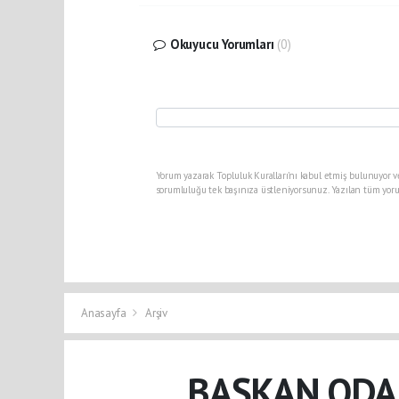
Okuyucu Yorumları
(0)
Yorum yazarak Topluluk Kuralları’nı kabul etmiş bulunuyor v
sorumluluğu tek başınıza üstleniyorsunuz. Yazılan tüm yoru
Anasayfa
Arşiv
BAŞKAN ODA