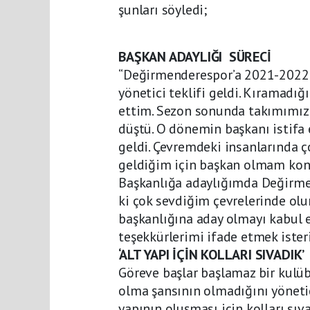
şunları söyledi;
BAŞKAN ADAYLIĞI SÜRECİ
“Değirmenderespor’a 2021-2022 
yönetici teklifi geldi. Kıramadı
ettim. Sezon sonunda takımımız 
düştü. O dönemin başkanı istifa 
geldi. Çevremdeki insanlarında ç
geldiğim için başkan olmam kon
Başkanlığa adaylığımda Değirmend
ki çok sevdiğim çevrelerinde o
başkanlığına aday olmayı kabul 
teşekkürlerimi ifade etmek ister
‘ALT YAPI İÇİN KOLLARI SIVADIK’
Göreve başlar başlamaz bir kulüb
olma şansının olmadığını yönetic
yapının oluşması için kolları sıva