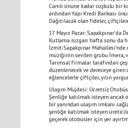
Camii önüne kadar coşkulu bir ko
ardından Yapı Kredi Bankası önü
Dağıtılacak olan fideler, çiftçil
17 Mayıs Pazar: Sapakpınar’da De
Kutlama rüzgarı hafta sonu da 
İzmit-Sapakpınar Mahallesi’nde d
müziğinin sevilen grubu İmera, v
Tarımsal firmalar tarafından çeşi
düzenlenecek ve dereceye giren ür
eğlencelerle çiftçiler, yılın yor
Ulaşım Müjdesi: Ücretsiz Otobüs
Şenliğe katılmak isteyen ancak ö
bir yanından ulaşım imkanı sağl
şenliğe katılmak isteyen üreticil
geçerek otobüsler için yer ayırtm