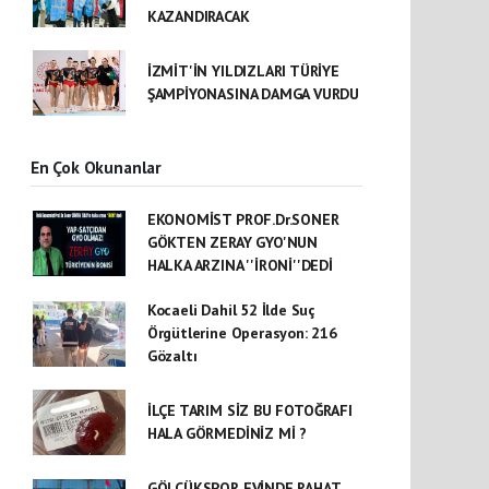
KAZANDIRACAK
İZMİT'İN YILDIZLARI TÜRİYE
ŞAMPİYONASINA DAMGA VURDU
En Çok Okunanlar
EKONOMİST PROF.Dr.SONER
GÖKTEN ZERAY GYO'NUN
HALKA ARZINA ''İRONİ''DEDİ
Kocaeli Dahil 52 İlde Suç
Örgütlerine Operasyon: 216
Gözaltı
İLÇE TARIM SİZ BU FOTOĞRAFI
HALA GÖRMEDİNİZ Mİ ?
GÖLCÜKSPOR EVİNDE RAHAT