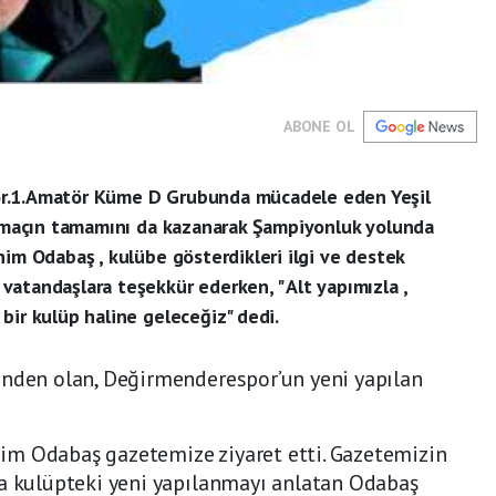
ABONE OL
or.1.Amatör Küme D Grubunda mücadele eden Yeşil
 6 maçın tamamını da kazanarak Şampiyonluk yolunda
him Odabaş , kulübe gösterdikleri ilgi ve destek
atandaşlara teşekkür ederken, " Alt yapımızla ,
bir kulüp haline geleceğiz" dedi.
inden olan, Değirmenderespor’un yeni yapılan
im Odabaş gazetemize ziyaret etti. Gazetemizin
’a kulüpteki yeni yapılanmayı anlatan Odabaş