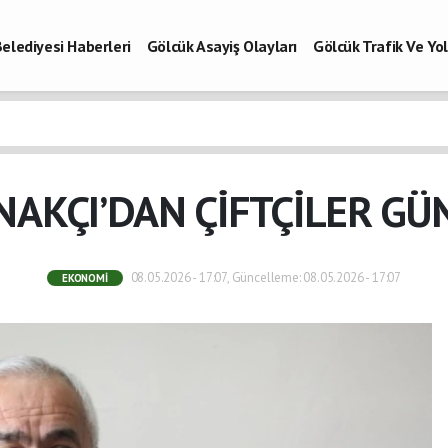
elediyesi Haberleri
Gölcük Asayiş Olayları
Gölcük Trafik Ve Y
Vefatlar
Son Dakika Kocaeli
Gölcükspor Haberleri
Kocaeli Büy
aberleri
NAKÇI’DAN ÇİFTÇİLER GÜ
08.05.2026 - 17:07, Güncelleme: 08.05.2026 - 17:07
EKONOMI