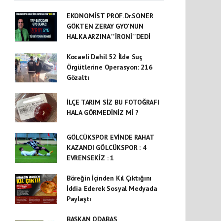
EKONOMİST PROF.Dr.SONER
GÖKTEN ZERAY GYO'NUN
HALKA ARZINA ''İRONİ''DEDİ
Kocaeli Dahil 52 İlde Suç
Örgütlerine Operasyon: 216
Gözaltı
İLÇE TARIM SİZ BU FOTOĞRAFI
HALA GÖRMEDİNİZ Mİ ?
GÖLCÜKSPOR EVİNDE RAHAT
KAZANDI GÖLCÜKSPOR : 4
EVRENSEKİZ : 1
Böreğin İçinden Kıl Çıktığını
İddia Ederek Sosyal Medyada
Paylaştı
BAŞKAN ODABAŞ