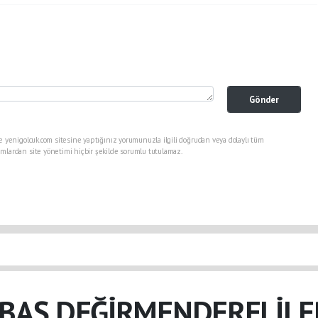
Gönder
e yenigolcuk.com sitesine yaptığınız yorumunuzla ilgili doğrudan veya dolaylı tüm
mlardan site yönetimi hiçbir şekilde sorumlu tutulamaz.
BAŞ DEĞİRMENDERELİLE