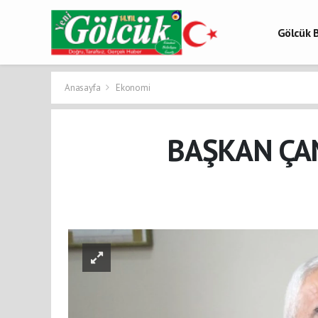
Gölcük B
Gölcük 
Gölcük H
Anasayfa
Ekonomi
BAŞKAN ÇA