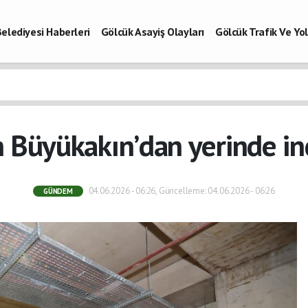
elediyesi Haberleri
Gölcük Asayiş Olayları
Gölcük Trafik Ve Y
Vefatlar
Son Dakika Kocaeli
Gölcükspor Haberleri
Kocaeli Büy
aberleri
 Büyükakın’dan yerinde i
04.06.2026 - 06:26, Güncelleme: 04.06.2026 - 06:26
GÜNDEM