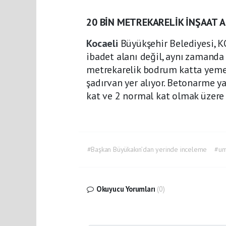
20 BİN METREKARELİK İNŞAAT A
Kocaeli
Büyükşehir Belediyesi, 
ibadet alanı değil, aynı zamanda 
metrekarelik bodrum katta yeme
şadırvan yer alıyor. Betonarme ya
kat ve 2 normal kat olmak üzere
#Başkan Büyükakın’dan yerinde inceleme
#um
Okuyucu Yorumları
(0)