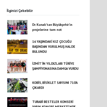
İlginizi Çekebilir
Dr. Kunak’tan Büyükşehir’in
projelerine tam not
16 YAŞINDAKİ KIZ ÇOCUĞU
BAŞINDAN VURULMUŞ HALDE
BULUNDU
İZMİT'İN YILDIZLARI TÜRİYE
ŞAMPİYONASINA DAMGA VURDU
KOBİS, BİSİKLET SAYISINI 710’A
ÇIKARDI
TURABİ BESTELER KONSERİ
YARIN KONGRE MERKEZİ'NDE