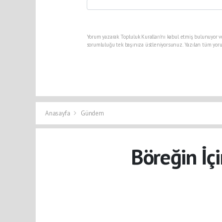
Yorum yazarak Topluluk Kuralları’nı kabul etmiş bulunuyor v
sorumluluğu tek başınıza üstleniyorsunuz. Yazılan tüm yoru
Anasayfa
Gündem
Böreğin İçi