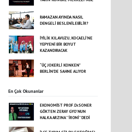
RAMAZAN AYINDA NASIL
DENGELİ BESLENİLEBİLİR?
İYİLİK KILAVUZU, KOCAELİ’NE
YEPYENİ BİR BOYUT
KAZANDIRACAK
“ÜÇ JOKERLİ KONKEN”
BERLİN’DE SAHNE ALIYOR
En Çok Okunanlar
EKONOMİST PROF.Dr.SONER
GÖKTEN ZERAY GYO'NUN
HALKA ARZINA ''İRONİ''DEDİ