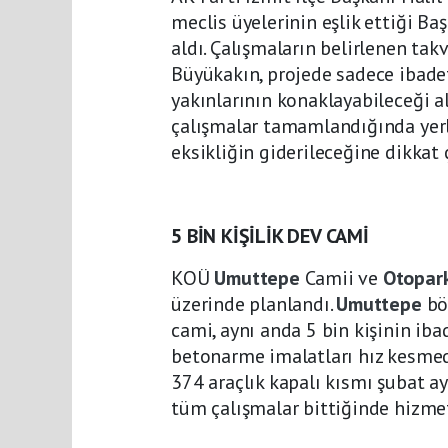
meclis üyelerinin eşlik ettiği Ba
aldı. Çalışmaların belirlenen tak
Büyükakın, projede sadece ibade
yakınlarının konaklayabileceği a
çalışmalar tamamlandığında yerl
eksikliğin giderileceğine dikkat 
5 BİN KİŞİLİK DEV CAMİ
KOÜ
Umuttepe
Camii ve
Otopar
üzerinde planlandı.
Umuttepe
bö
cami, aynı anda 5 bin kişinin iba
betonarme imalatları hız kesmed
374 araçlık kapalı kısmı şubat ay
tüm çalışmalar bittiğinde hizmet