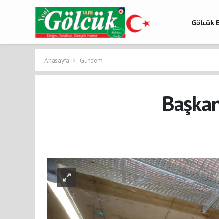
Gölcük B
Gölcük 
Gölcük H
Anasayfa
Gündem
Başkan