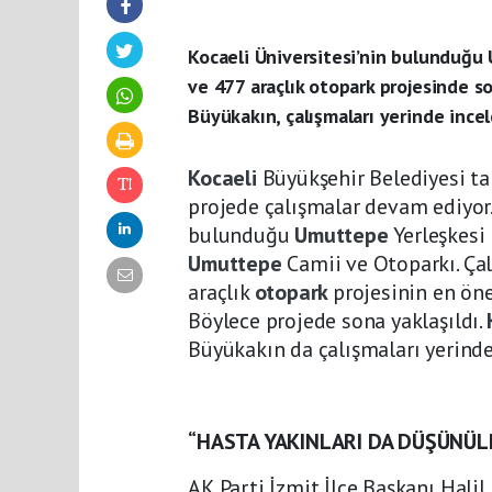
Kocaeli Üniversitesi’nin bulunduğu
ve 477 araçlık otopark projesinde s
Büyükakın, çalışmaları yerinde incel
Kocaeli
Büyükşehir Belediyesi ta
projede çalışmalar devam ediyor.
bulunduğu
Umuttepe
Yerleşkesi
Umuttepe
Camii ve Otoparkı. Çalı
araçlık
otopark
projesinin en ön
Böylece projede sona yaklaşıldı.
Büyükakın da çalışmaları yerinde
“HASTA YAKINLARI DA DÜŞÜNÜL
AK Parti İzmit İlçe Başkanı Halil