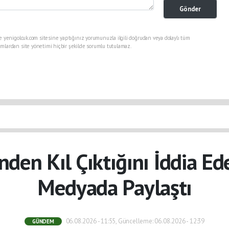
Gönder
e yenigolcuk.com sitesine yaptığınız yorumunuzla ilgili doğrudan veya dolaylı tüm
mlardan site yönetimi hiçbir şekilde sorumlu tutulamaz.
nden Kıl Çıktığını İddia E
Medyada Paylaştı
06.08.2026 - 11:55, Güncelleme: 06.08.2026 - 12:39
GÜNDEM