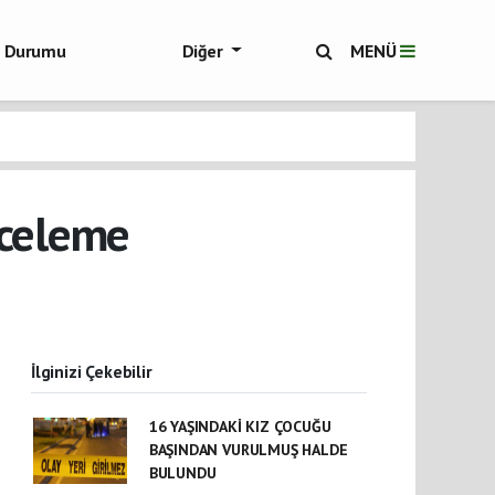
ol Durumu
Diğer
MENÜ
ükşehir Haberleri
nceleme
İlginizi Çekebilir
16 YAŞINDAKİ KIZ ÇOCUĞU
BAŞINDAN VURULMUŞ HALDE
BULUNDU