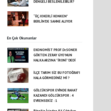
DENGELİ BESLENİLEBİLİR?
“ÜÇ JOKERLİ KONKEN”
BERLİN’DE SAHNE ALIYOR
En Çok Okunanlar
EKONOMİST PROF.Dr.SONER
GÖKTEN ZERAY GYO'NUN
HALKA ARZINA ''İRONİ''DEDİ
İLÇE TARIM SİZ BU FOTOĞRAFI
HALA GÖRMEDİNİZ Mİ ?
GÖLCÜKSPOR EVİNDE RAHAT
KAZANDI GÖLCÜKSPOR : 4
EVRENSEKİZ : 1
Böreğin İçinden Kıl Çıktığını