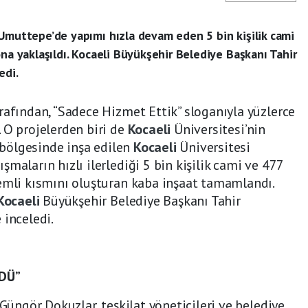
 Umuttepe’de yapımı hızla devam eden 5 bin kişilik cami
ona yaklaşıldı. Kocaeli Büyükşehir Belediye Başkanı Tahir
edi.
rafından, “Sadece Hizmet Ettik” sloganıyla yüzlerce
 O projelerden biri de
Kocaeli
Üniversitesi’nin
 bölgesinde inşa edilen
Kocaeli
Üniversitesi
şmaların hızlı ilerlediği 5 bin kişilik cami ve 477
emli kısmını oluşturan kaba inşaat tamamlandı.
Kocaeli
Büyükşehir Belediye Başkanı Tahir
 inceledi.
DÜ”
 Güngör Dokuzlar, teşkilat yöneticileri ve belediye