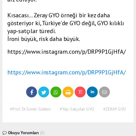
Kısacası… Zeray GYO örneği bir kez daha
gösteriyor ki, Türkiye’de GYO değil, GYO kılıklı
yap-satçılar türedi.
İroni büyük, risk daha büyük.
https://www.instagram.com/p/DRP9P1GjHfA/
https://www.instagram.com/p/DRP9P1GjHfA/
#Prof. Dr.Soner Gökten
#Yap-Satçıdan GYO
#ZERAY GYO
Okuyu Yorumları
(0)