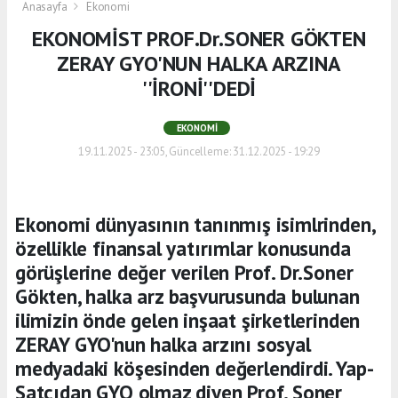
Anasayfa
Ekonomi
EKONOMİST PROF.Dr.SONER GÖKTEN
ZERAY GYO'NUN HALKA ARZINA
''İRONİ''DEDİ
EKONOMI
19.11.2025 - 23:05, Güncelleme: 31.12.2025 - 19:29
Ekonomi dünyasının tanınmış isimlrinden,
özellikle finansal yatırımlar konusunda
görüşlerine değer verilen Prof. Dr.Soner
Gökten, halka arz başvurusunda bulunan
ilimizin önde gelen inşaat şirketlerinden
ZERAY GYO'nun halka arzını sosyal
medyadaki köşesinden değerlendirdi. Yap-
Satçıdan GYO olmaz diyen Prof. Soner