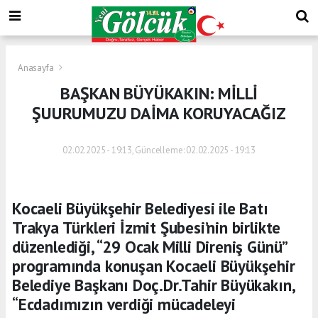
Anasayfa
BAŞKAN BÜYÜKAKIN: MİLLİ
ŞUURUMUZU DAİMA KORUYACAĞIZ
02.02.2025 - 19:13, Güncelleme: 02.02.2025 - 19:13
Kocaeli Büyükşehir Belediyesi ile Batı
Trakya Türkleri İzmit Şubesi’nin birlikte
düzenlediği, “29 Ocak Milli Direniş Günü”
programında konuşan Kocaeli Büyükşehir
Belediye Başkanı Doç.Dr.Tahir Büyükakın,
“Ecdadımızın verdiği mücadeleyi