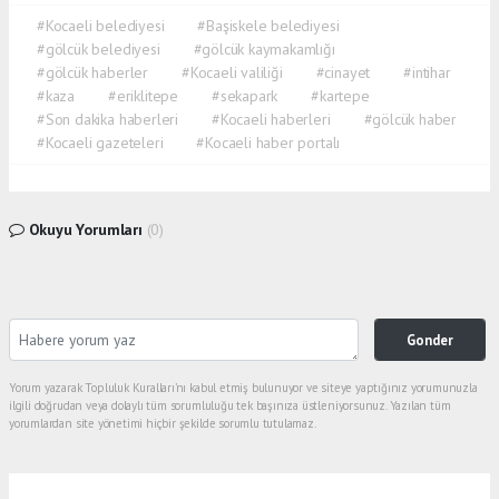
#Kocaeli belediyesi
#Başiskele belediyesi
#gölcük belediyesi
#gölcük kaymakamlığı
#gölcük haberler
#Kocaeli valiliği
#cinayet
#intihar
#kaza
#eriklitepe
#sekapark
#kartepe
#Son dakika haberleri
#Kocaeli haberleri
#gölcük haber
#Kocaeli gazeteleri
#Kocaeli haber portalı
Okuyu Yorumları
(0)
Gonder
Yorum yazarak Topluluk Kuralları’nı kabul etmiş bulunuyor ve siteye yaptığınız yorumunuzla
ilgili doğrudan veya dolaylı tüm sorumluluğu tek başınıza üstleniyorsunuz. Yazılan tüm
yorumlardan site yönetimi hiçbir şekilde sorumlu tutulamaz.