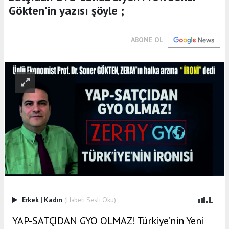
Gökten'in yazısı şöyle ;
ABONE OL
Erkek
|
Kadın
(Haberi Sesli Oku)
YAP-SATÇIDAN GYO OLMAZ! Türkiye’nin Yeni