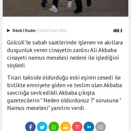
Erkek
|
Kadın
(Haberi Sesli Oku)
GölcüK'te sabah saatlerinde işlenen ve akıllara
durgunluk veren cinayetin zanlısı Ali Akbaba
cinayeti namus meselesi nedeni ile işlediğini
söyledi.
Ticari takside öldürdüğü eski eşinin cesedi ile
birlikte emniyete giden ve teslim olan Akbaba
savcılığa sevk edildi. Akbaba çıkışta
gazetecilerin " Neden öldürdünüz ?" sorusuna "
Namus meselesi" yanıtını verdi.