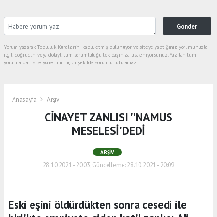
Gonder
Yorum yazarak Topluluk Kuralları’nı kabul etmiş bulunuyor ve siteye yaptığınız yorumunuzla
ilgili doğrudan veya dolaylı tüm sorumluluğu tek başınıza üstleniyorsunuz. Yazılan tüm
yorumlardan site yönetimi hiçbir şekilde sorumlu tutulamaz.
Anasayfa
Arşiv
CİNAYET ZANLISI ''NAMUS
MESELESİ'DEDİ
ARŞIV
28.10.2021 - 20:03, Güncelleme: 28.10.2021 - 20:09
Eski eşini öldürdükten sonra cesedi ile