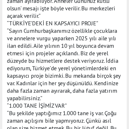
zaman ayırabiliyor. ‘Anneler Gününüz kutlu
olsun’ mesajı işte böyle verilir. Bu merkezleri
açarak verilir.”
“TÜRKİYE’DEKİ EN KAPSAYICI PROJE”
“Sayın Cumhurbaşkanımız özellikle çocuklara
ve annelere vurgu yaparken 2025 yılı aile yılı
ilan edildi. Aile yılının 10 yıl boyunca devam
etmesi için projeler açıklandı. Biz de yerel
düzeyde bu hizmetlere destek veriyoruz. İddia
ediyorum, Türkiye’de yerel yönetimlerdeki en
kapsayıcı proje bizimki. Bu mekanda birçok şey
var. Kadınlar için her şey düşünüldü. Kendinize
daha fazla zaman ayırarak, daha fazla yatırım
yapabilirsiniz.”
“1.000 TANE İŞİMİZ VAR”
“Bu şekilde yaptığımız 1.000 tane iş var. Çoğu
zaman açılışını bile yapmıyoruz. Çünkü asıl
olan size hizmet etmek. Bu bir lütuf değil. Bu