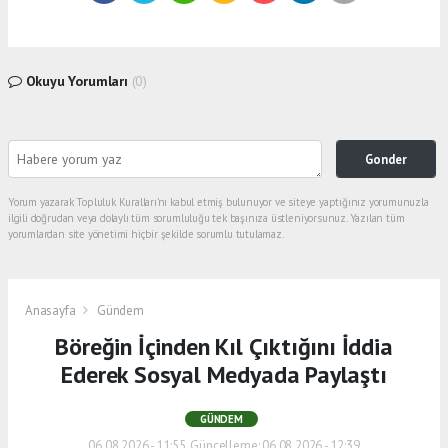
Okuyu Yorumları
(0)
Gonder
Yorum yazarak Topluluk Kuralları’nı kabul etmiş bulunuyor ve siteye yaptığınız yorumunuzla
ilgili doğrudan veya dolaylı tüm sorumluluğu tek başınıza üstleniyorsunuz. Yazılan tüm
yorumlardan site yönetimi hiçbir şekilde sorumlu tutulamaz.
Anasayfa
Gündem
Böreğin İçinden Kıl Çıktığını İddia
Ederek Sosyal Medyada Paylaştı
GÜNDEM
06.08.2026 - 11:55, Güncelleme: 06.08.2026 - 12:39