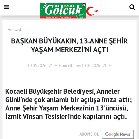
Anasayfa
BAŞKAN BÜYÜKAKIN, 13.ANNE ŞEHİR
YAŞAM MERKEZİ’Nİ AÇTI
10.05.2026 - 21:08, Güncelleme: 10.05.2026 - 21:08
Kocaeli Büyükşehir Belediyesi, Anneler
Günü’nde çok anlamlı bir açılışa imza attı;
Anne Şehir Yaşam Merkezi’nin 13’üncüsü,
İzmit Vinsan Tesisleri’nde kapılarını açtı.
ABONE OL