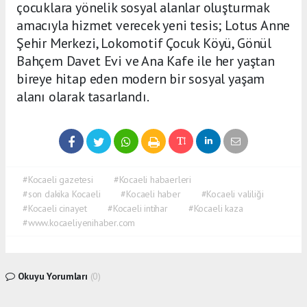
çocuklara yönelik sosyal alanlar oluşturmak
amacıyla hizmet verecek yeni tesis; Lotus Anne
Şehir Merkezi, Lokomotif Çocuk Köyü, Gönül
Bahçem Davet Evi ve Ana Kafe ile her yaştan
bireye hitap eden modern bir sosyal yaşam
alanı olarak tasarlandı.
#Kocaeli gazetesi
#Kocaeli habaerleri
#son dakika Kocaeli
#Kocaeli haber
#Kocaeli valiliği
#Kocaeli cinayet
#Kocaeli intihar
#Kocaeli kaza
#www.kocaeliyenihaber.com
Okuyu Yorumları
(0)