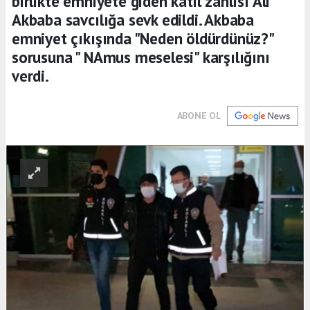
birlikte emniyete giden katil zanlısı Ali
Akbaba savcılığa sevk edildi. Akbaba
emniyet çıkışında "Neden öldürdünüz?"
sorusuna " NAmus meselesi" karşılığını
verdi.
ABONE OL