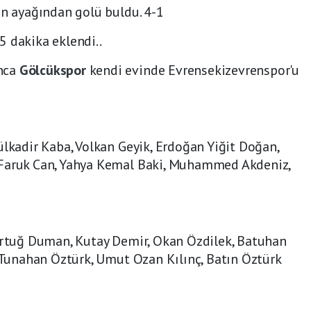
ın ayağından golü buldu. 4-1
 dakika eklendi..
nca
Gölcükspor
kendi evinde Evrensekizevrenspor'u
lkadir Kaba, Volkan Geyik, Erdoğan Yiğit Doğan,
 Faruk Can, Yahya Kemal Baki, Muhammed Akdeniz,
Bertuğ Duman, Kutay Demir, Okan Özdilek, Batuhan
n, Tunahan Öztürk, Umut Ozan Kılınç, Batın Öztürk