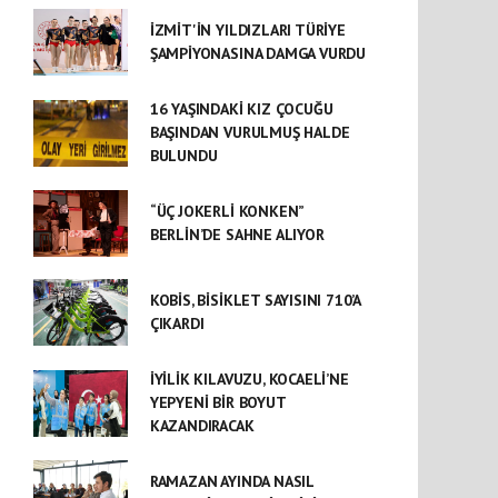
İZMİT'İN YILDIZLARI TÜRİYE
ŞAMPİYONASINA DAMGA VURDU
16 YAŞINDAKİ KIZ ÇOCUĞU
BAŞINDAN VURULMUŞ HALDE
BULUNDU
“ÜÇ JOKERLİ KONKEN”
BERLİN’DE SAHNE ALIYOR
KOBİS, BİSİKLET SAYISINI 710’A
ÇIKARDI
İYİLİK KILAVUZU, KOCAELİ’NE
YEPYENİ BİR BOYUT
KAZANDIRACAK
RAMAZAN AYINDA NASIL