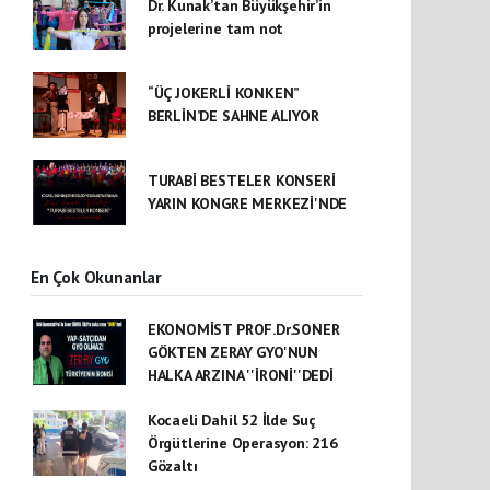
Dr. Kunak’tan Büyükşehir’in
projelerine tam not
“ÜÇ JOKERLİ KONKEN”
BERLİN’DE SAHNE ALIYOR
TURABİ BESTELER KONSERİ
YARIN KONGRE MERKEZİ'NDE
En Çok Okunanlar
EKONOMİST PROF.Dr.SONER
GÖKTEN ZERAY GYO'NUN
HALKA ARZINA ''İRONİ''DEDİ
Kocaeli Dahil 52 İlde Suç
Örgütlerine Operasyon: 216
Gözaltı