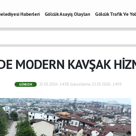
elediyesi Haberleri
Gölcük Asayiş Olayları
Gölcük Trafik Ve Y
Vefatlar
Son Dakika Kocaeli
Gölcükspor Haberleri
Kocaeli Büy
aberleri
’DE MODERN KAVŞAK HİZM
25.05.2026 - 14:59, Güncelleme: 25.05.2026 - 14:59
GÜNDEM