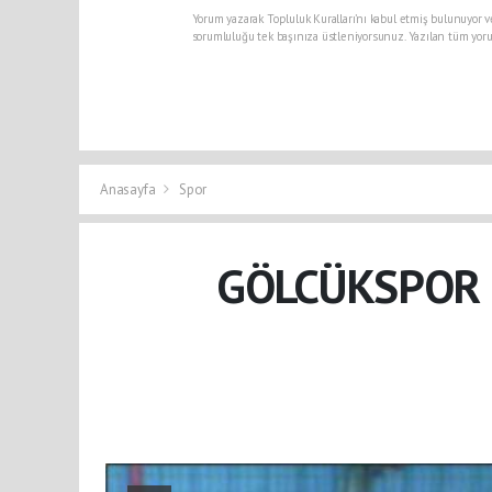
Yorum yazarak Topluluk Kuralları’nı kabul etmiş bulunuyor v
sorumluluğu tek başınıza üstleniyorsunuz. Yazılan tüm yoru
Anasayfa
Spor
GÖLCÜKSPOR 