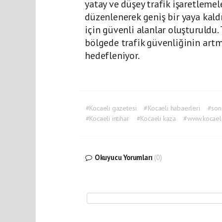
yatay ve düşey trafik işaretleme
düzenlenerek geniş bir yaya kaldı
için güvenli alanlar oluşturuldu
bölgede trafik güvenliğinin art
hedefleniyor.
#Kocaeli gazetesi
#Kocaeli habaerleri
#son
#Kocaeli intihar
#Kocaeli kaza
#www.kocael
Okuyucu Yorumları
(0)