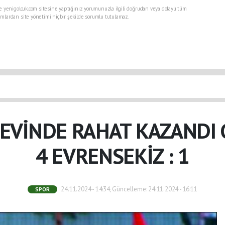
e yenigolcuk.com sitesine yaptığınız yorumunuzla ilgili doğrudan veya dolaylı tüm
mlardan site yönetimi hiçbir şekilde sorumlu tutulamaz.
EVİNDE RAHAT KAZANDI 
4 EVRENSEKİZ : 1
24.11.2024 - 14:34, Güncelleme: 24.11.2024 - 16:11
SPOR