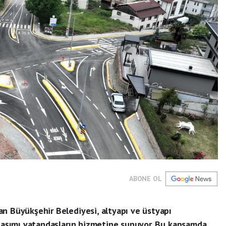
ABONE OL
n Büyükşehir Belediyesi, altyapı ve üstyapı
ulaşımı vatandaşların hizmetine sunuyor. Bu kapsamda