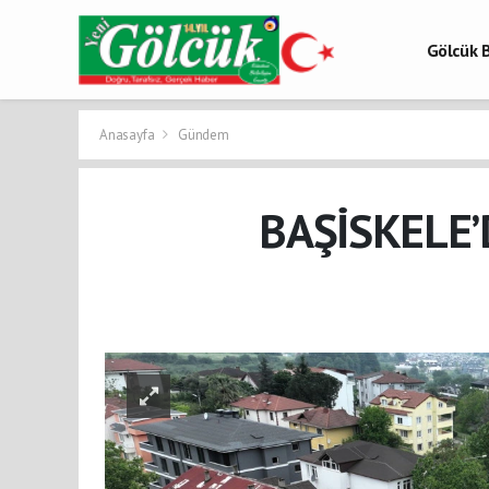
Gölcük B
Gölcük 
Gölcük H
Anasayfa
Gündem
BAŞİSKELE