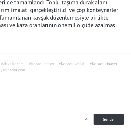
leri de tamamlandı. Toplu taşıma durak alanı
rım imalatı gerçekleştirildi ve çöp konteynerleri
. Tamamlanan kavşak düzenlemesiyle birlikte
ması ve kaza oranlarının önemli ölçüde azalması
 dakika Kocaeli
#Kocaeli haber
#Kocaeli valiliği
#Kocaeli cinayet
iyenihaber.com
Gönder