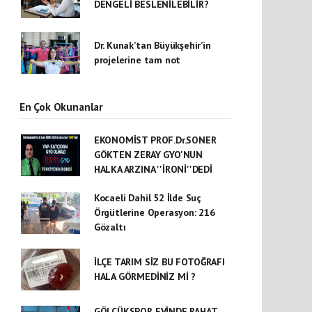
DENGELİ BESLENİLEBİLİR?
Dr. Kunak’tan Büyükşehir’in
projelerine tam not
En Çok Okunanlar
EKONOMİST PROF.Dr.SONER
GÖKTEN ZERAY GYO'NUN
HALKA ARZINA ''İRONİ''DEDİ
Kocaeli Dahil 52 İlde Suç
Örgütlerine Operasyon: 216
Gözaltı
İLÇE TARIM SİZ BU FOTOĞRAFI
HALA GÖRMEDİNİZ Mİ ?
GÖLCÜKSPOR EVİNDE RAHAT