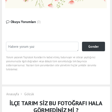
Okuyu Yorumları
(0)
Gonder
Yorum yazarak Topluluk Kuralları’nı kabul etmiş bulunuyor ve siteye yaptığınız
yorumunuzla ilgili doğrudan veya dolaylı tüm sorumluluğu tek başınıza
üstleniyorsunuz. Yazılan tüm yorumlardan site yönetimi hiçbir şekilde sorumlu
tutulamaz.
Anasayfa
Gölcük
İLÇE TARIM SİZ BU FOTOĞRAFI HALA
GÖRMEDİNİZ Mİ ?