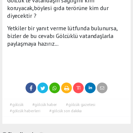
Gölcük'te vatandaşın sağlığını kim
koruyacak,böylesi gıda terörüne kim dur
diyecektir ?
Yetkiler bir yanıt verme lütfunda bulunursa,
bizler de bu cevabı Gölcüklü vatandaşlarla
paylaşmaya hazırız...
#gölcük
#gölcük haber
#gölcük gazetesi
#gölcük haberleri
#gölcük son dakika