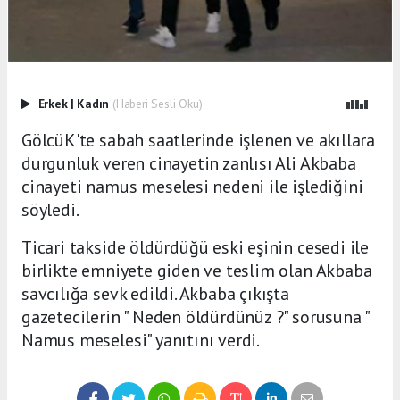
Erkek
|
Kadın
(Haberi Sesli Oku)
GölcüK'te sabah saatlerinde işlenen ve akıllara
durgunluk veren cinayetin zanlısı Ali Akbaba
cinayeti namus meselesi nedeni ile işlediğini
söyledi.
Ticari takside öldürdüğü eski eşinin cesedi ile
birlikte emniyete giden ve teslim olan Akbaba
savcılığa sevk edildi. Akbaba çıkışta
gazetecilerin " Neden öldürdünüz ?" sorusuna "
Namus meselesi" yanıtını verdi.