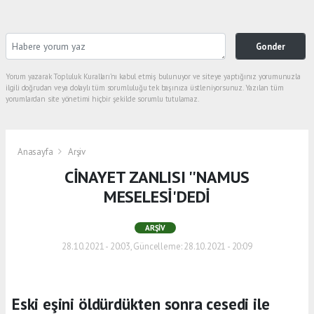
Gonder
Yorum yazarak Topluluk Kuralları’nı kabul etmiş bulunuyor ve siteye yaptığınız yorumunuzla
ilgili doğrudan veya dolaylı tüm sorumluluğu tek başınıza üstleniyorsunuz. Yazılan tüm
yorumlardan site yönetimi hiçbir şekilde sorumlu tutulamaz.
Anasayfa
Arşiv
CİNAYET ZANLISI ''NAMUS
MESELESİ'DEDİ
ARŞIV
28.10.2021 - 20:03, Güncelleme: 28.10.2021 - 20:09
Eski eşini öldürdükten sonra cesedi ile