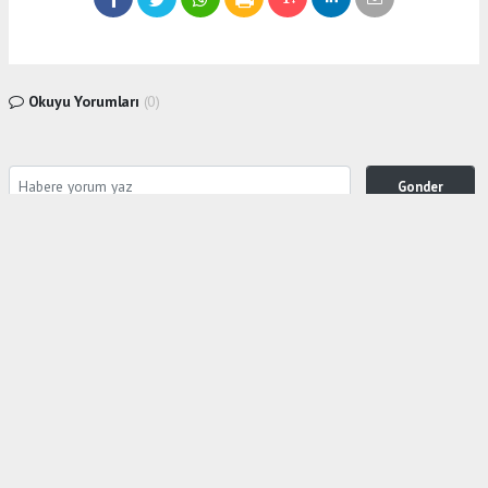
Okuyu Yorumları
(0)
Gonder
Yorum yazarak Topluluk Kuralları’nı kabul etmiş bulunuyor ve siteye yaptığınız yorumunuzla
ilgili doğrudan veya dolaylı tüm sorumluluğu tek başınıza üstleniyorsunuz. Yazılan tüm
yorumlardan site yönetimi hiçbir şekilde sorumlu tutulamaz.
haber paketi
haber scripti
haber yazılımı
Tüm hakları saklı tutulmaktadır. Copyright 2026©
Haber Yazılımı :
Web Aksiyon ®