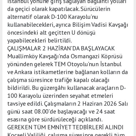
İstanbul yönüne giriş sağlayan bağlantı yolları
da geçici olarak kapatılacak. Sürücülerin
alternatif olarak D-100 Karayolu’nu
kullanabilecekleri, ayrıca Bilişim Vadisi Kavşağı
öncesindeki alt geçitten U dönüşü
yapabilecekleri belirtildi.
ÇALIŞMALAR 2 HAZİRAN’DA BAŞLAYACAK
Muallimköy Kavşağı’nda Osmangazi Köprüsü
yönünden gelerek TEM Otoyolu’nun İstanbul
ve Ankara istikametlerine bağlanan kolların da
çalışma süresince trafiğe kapalı olacağı
bildirildi. Bu güzergâhı kullanacak araçların D-
100 Karayolu üzerinden seyahat etmeleri
tavsiye edildi. Çalışmaların 2 Haziran 2026 Salı
günü saat 08.00’de başlayacağı ve 24 saat
esasına göre sürdürüleceği açıklandı.
GEREKEN TÜM EMNİYET TEDBİRLERİ ALINDI
Kocaeli Valiliği, çalışma süresince gerekli tüm