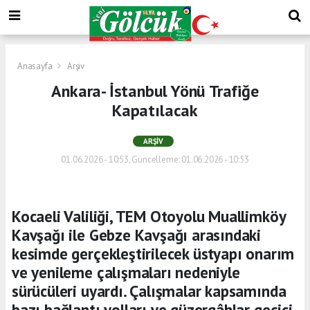
Anasayfa
Arşiv
Ankara- İstanbul Yönü Trafiğe
Kapatılacak
ARŞIV
01.06.2026 - 10:53, Güncelleme: 01.06.2026 - 10:53
Kocaeli Valiliği, TEM Otoyolu Muallimköy
Kavşağı ile Gebze Kavşağı arasındaki
kesimde gerçekleştirilecek üstyapı onarım
ve yenileme çalışmaları nedeniyle
sürücüleri uyardı. Çalışmalar kapsamında
bazı bağlantı yolları ve güzergâhlar geçici