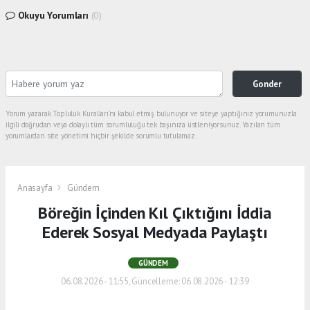
Okuyu Yorumları
(0)
Gonder
Yorum yazarak Topluluk Kuralları’nı kabul etmiş bulunuyor ve siteye yaptığınız yorumunuzla
ilgili doğrudan veya dolaylı tüm sorumluluğu tek başınıza üstleniyorsunuz. Yazılan tüm
yorumlardan site yönetimi hiçbir şekilde sorumlu tutulamaz.
Anasayfa
Gündem
Böreğin İçinden Kıl Çıktığını İddia
Ederek Sosyal Medyada Paylaştı
GÜNDEM
06.08.2026 - 11:55, Güncelleme: 06.08.2026 - 12:39