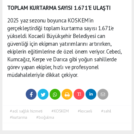
TOPLAM KURTARMA SAYISI 1.671’E ULAŞTI
2025 yaz sezonu boyunca KOSKEM’in
gerçekleştirdiği toplam kurtarma sayısı 1.671’e
yükseldi. Kocaeli Büyükşehir Belediyesi can
güvenliği için ekipman yatırımlarını artırırken,
ekiplerin eğitimlerine de özel önem veriyor. Cebeci,
Kumcağız, Kerpe ve Darıca gibi yoğun sahillerde
görev yapan ekipler, hızlı ve profesyonel
müdahaleleriyle dikkat çekiyor.
#acil sağlık hizmeti
#KOSKEM
#kocaeli
#sahil
#kurtarma
#boğulma