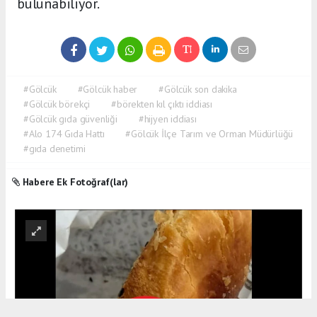
bulunabiliyor.
#Gölcük
#Gölcük haber
#Gölcük son dakika
#Gölcük börekçi
#börekten kıl çıktı iddiası
#Gölcük gıda güvenliği
#hijyen iddiası
#Alo 174 Gıda Hattı
#Gölcük İlçe Tarım ve Orman Müdürlüğü
#gıda denetimi
Habere Ek Fotoğraf(lar)