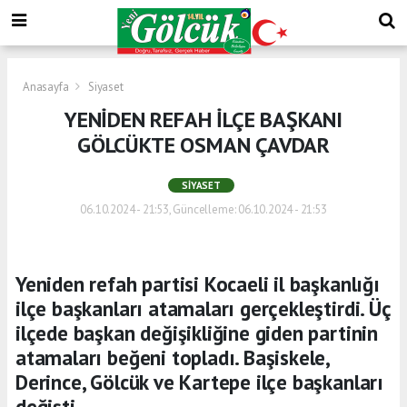
Anasayfa
Siyaset
YENİDEN REFAH İLÇE BAŞKANI
GÖLCÜKTE OSMAN ÇAVDAR
SIYASET
06.10.2024 - 21:53, Güncelleme: 06.10.2024 - 21:53
Yeniden refah partisi Kocaeli il başkanlığı
ilçe başkanları atamaları gerçekleştirdi. Üç
ilçede başkan değişikliğine giden partinin
atamaları beğeni topladı. Başiskele,
Derince, Gölcük ve Kartepe ilçe başkanları
değişti