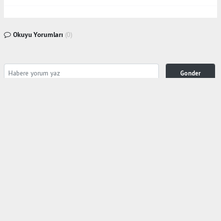
Okuyu Yorumları
(0)
Gonder
Yorum yazarak Topluluk Kuralları’nı kabul etmiş bulunuyor ve siteye yaptığınız yorumunuzla
ilgili doğrudan veya dolaylı tüm sorumluluğu tek başınıza üstleniyorsunuz. Yazılan tüm
yorumlardan site yönetimi hiçbir şekilde sorumlu tutulamaz.
Anasayfa
Gölcük
İLÇE TARIM SİZ BU FOTOĞRAFI HALA
GÖRMEDİNİZ Mİ ?
GÖLCÜK
26.08.2024 - 06:31, Güncelleme: 26.08.2024 - 18:30