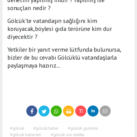
denetim yapılmış mıdır ? Yapılmış ise
sonuçları nedir ?
Gölcük'te vatandaşın sağlığını kim
koruyacak,böylesi gıda terörüne kim dur
diyecektir ?
Yetkiler bir yanıt verme lütfunda bulunursa,
bizler de bu cevabı Gölcüklü vatandaşlarla
paylaşmaya hazırız...
#gölcük
#gölcük haber
#gölcük gazetesi
#gölcük haberleri
#gölcük son dakika