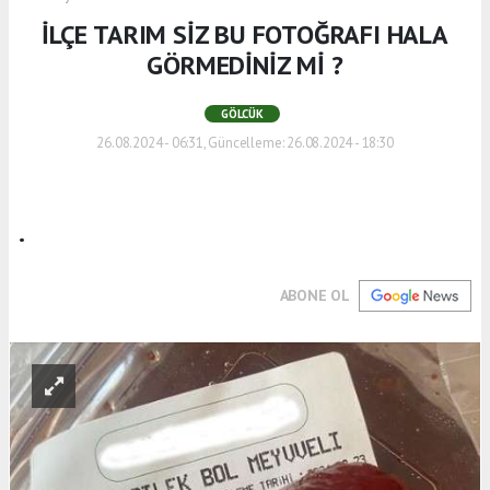
İLÇE TARIM SİZ BU FOTOĞRAFI HALA
GÖRMEDİNİZ Mİ ?
GÖLCÜK
26.08.2024 - 06:31, Güncelleme: 26.08.2024 - 18:30
.
ABONE OL