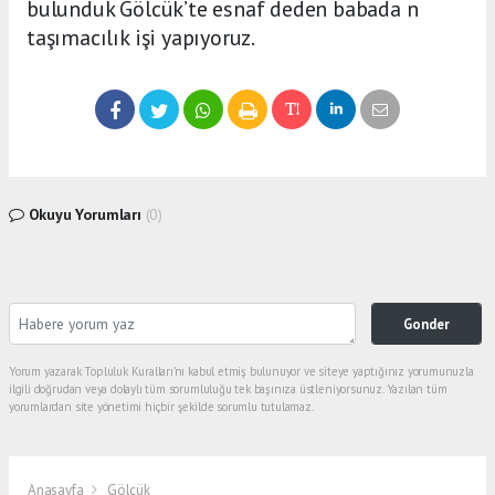
bulunduk Gölcük’te esnaf deden babada n
taşımacılık işi yapıyoruz.
Okuyu Yorumları
(0)
Gonder
Yorum yazarak Topluluk Kuralları’nı kabul etmiş bulunuyor ve siteye yaptığınız yorumunuzla
ilgili doğrudan veya dolaylı tüm sorumluluğu tek başınıza üstleniyorsunuz. Yazılan tüm
yorumlardan site yönetimi hiçbir şekilde sorumlu tutulamaz.
Anasayfa
Gölcük