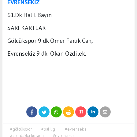
EVRENSEKİZ
61.Dk Halil Bayın
SARI KARTLAR
Gölcükspor 9 dk Ömer Faruk Can,
Evrensekiz 9 dk Okan Özdilek,
#gölcükspor
#bal ligi
#evrensekiz
#son dakka kocaeli
#evrensekiz-