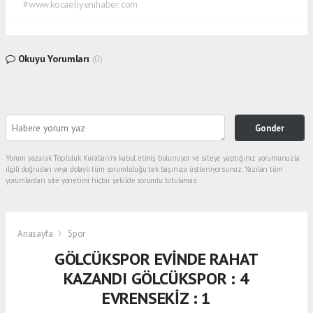
#www.kocaeliyenihaber.com
Okuyu Yorumları
(0)
Gonder
Yorum yazarak Topluluk Kuralları’nı kabul etmiş bulunuyor ve siteye yaptığınız yorumunuzla
ilgili doğrudan veya dolaylı tüm sorumluluğu tek başınıza üstleniyorsunuz. Yazılan tüm
yorumlardan site yönetimi hiçbir şekilde sorumlu tutulamaz.
Anasayfa
Spor
GÖLCÜKSPOR EVİNDE RAHAT
KAZANDI GÖLCÜKSPOR : 4
EVRENSEKİZ : 1