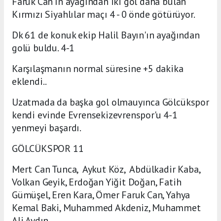
Faruk Can'ın ayağından iki gol daha bulan
Kırmızı Siyahlılar maçı 4 - 0 önde götürüyor.
Dk 61 de konuk ekip Halil Bayın'ın ayağından
golü buldu. 4-1
Karşılaşmanın normal süresine +5 dakika
eklendi..
Uzatmada da başka gol olmauyınca Gölcükspor
kendi evinde Evrensekizevrenspor'u 4-1
yenmeyi başardı.
GÖLCÜKSPOR 11
Mert Can Tunca, Aykut Köz, Abdülkadir Kaba,
Volkan Geyik, Erdoğan Yiğit Doğan, Fatih
Gümüşel, Eren Kara, Ömer Faruk Can, Yahya
Kemal Baki, Muhammed Akdeniz, Muhammet
Ali Aydın