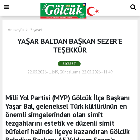
Anasayfa
Siyaset
YAŞAR BAL’DAN BAŞKAN SEZER’E
TEŞEKKÜR
SIYASET
22.05.2026 - 11:49, Güncelleme: 22.05.2026 - 11:49
Milli Yol Partisi (MYP) Gölcük İlçe Başkanı
Yaşar Bal, geleneksel Türk kültürünün en
önemli simgelerinden olan simit
tezgahlarını estetik ve düzenli simit
büfeleri halinde ilçeye kazandıran Gölcük
Belediye Başkanı Ali Yıldırım Sezer’e