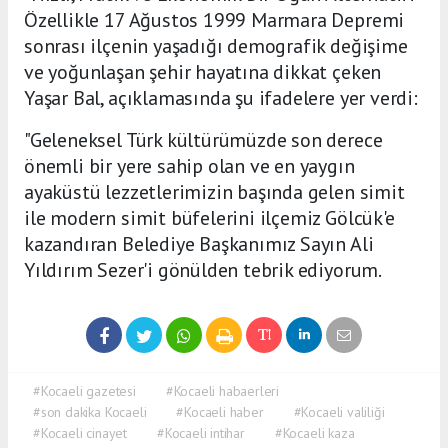
Özellikle 17 Ağustos 1999 Marmara Depremi
sonrası ilçenin yaşadığı demografik değişime
ve yoğunlaşan şehir hayatına dikkat çeken
Yaşar Bal, açıklamasında şu ifadelere yer verdi:
"Geleneksel Türk kültürümüzde son derece
önemli bir yere sahip olan ve en yaygın
ayaküstü lezzetlerimizin başında gelen simit
ile modern simit büfelerini ilçemiz Gölcük'e
kazandıran Belediye Başkanımız Sayın Ali
Yıldırım Sezer'i gönülden tebrik ediyorum.
#Kocaeli gazetesi
#Kocaeli habaerleri
#son dakika Kocaeli
#Kocaeli haber
#Kocaeli valiliği
#Kocaeli cinayet
#Kocaeli intihar
#Kocaeli kaza