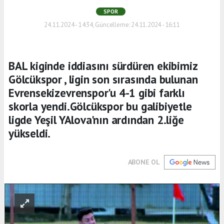
SPOR
24.11.2024 - 14:34, Güncelleme: 24.11.2024 - 16:11
BAL kiginde iddiasını sürdüren ekibimiz
Gölcükspor , ligin son sırasında bulunan
Evrensekizevrenspor'u 4-1 gibi farklı
skorla yendi.Gölcükspor bu galibiyetle
ligde Yeşil YAlova'nın ardından 2.liğe
yükseldi.
ABONE OL