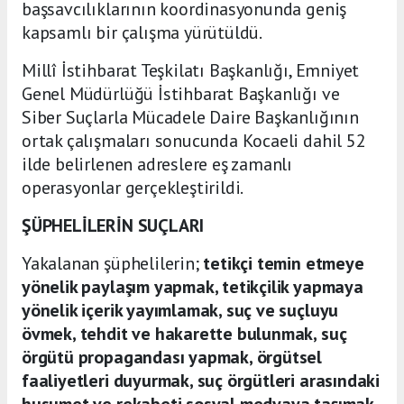
başsavcılıklarının koordinasyonunda geniş
kapsamlı bir çalışma yürütüldü.
Millî İstihbarat Teşkilatı Başkanlığı, Emniyet
Genel Müdürlüğü İstihbarat Başkanlığı ve
Siber Suçlarla Mücadele Daire Başkanlığının
ortak çalışmaları sonucunda Kocaeli dahil 52
ilde belirlenen adreslere eş zamanlı
operasyonlar gerçekleştirildi.
ŞÜPHELİLERİN SUÇLARI
Yakalanan şüphelilerin;
tetikçi temin etmeye
yönelik paylaşım yapmak, tetikçilik yapmaya
yönelik içerik yayımlamak, suç ve suçluyu
övmek, tehdit ve hakarette bulunmak, suç
örgütü propagandası yapmak, örgütsel
faaliyetleri duyurmak, suç örgütleri arasındaki
husumet ve rekabeti sosyal medyaya taşımak,