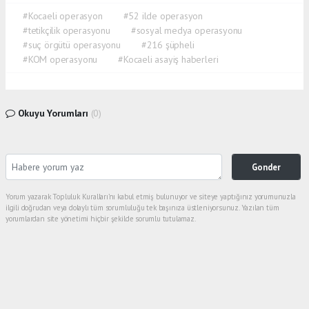
#Kocaeli operasyon
#52 ilde operasyon
#tetikçilik operasyonu
#sosyal medya operasyonu
#suç örgütü operasyonu
#216 şüpheli
#KOM operasyonu
#Kocaeli asayiş haberleri
Okuyu Yorumları
(0)
Gonder
Yorum yazarak Topluluk Kuralları’nı kabul etmiş bulunuyor ve siteye yaptığınız yorumunuzla
ilgili doğrudan veya dolaylı tüm sorumluluğu tek başınıza üstleniyorsunuz. Yazılan tüm
yorumlardan site yönetimi hiçbir şekilde sorumlu tutulamaz.
Anasayfa
Spor
GÖLCÜKSPOR EVİNDE RAHAT