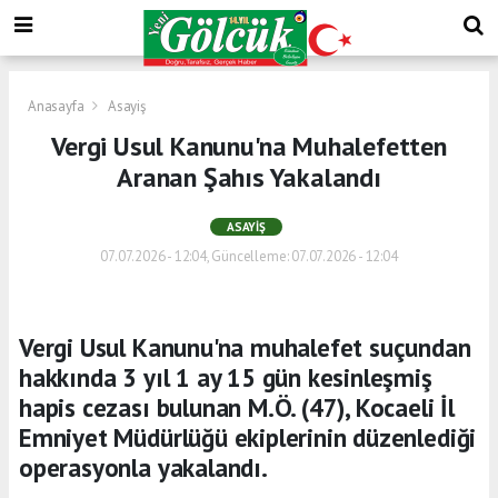
Anasayfa
Asayiş
Vergi Usul Kanunu'na Muhalefetten
Aranan Şahıs Yakalandı
ASAYIŞ
07.07.2026 - 12:04, Güncelleme: 07.07.2026 - 12:04
Vergi Usul Kanunu'na muhalefet suçundan
hakkında 3 yıl 1 ay 15 gün kesinleşmiş
hapis cezası bulunan M.Ö. (47), Kocaeli İl
Emniyet Müdürlüğü ekiplerinin düzenlediği
operasyonla yakalandı.