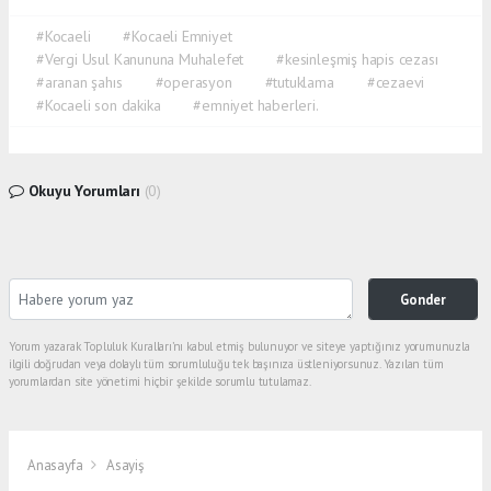
#Kocaeli
#Kocaeli Emniyet
#Vergi Usul Kanununa Muhalefet
#kesinleşmiş hapis cezası
#aranan şahıs
#operasyon
#tutuklama
#cezaevi
#Kocaeli son dakika
#emniyet haberleri.
Okuyu Yorumları
(0)
Gonder
Yorum yazarak Topluluk Kuralları’nı kabul etmiş bulunuyor ve siteye yaptığınız yorumunuzla
ilgili doğrudan veya dolaylı tüm sorumluluğu tek başınıza üstleniyorsunuz. Yazılan tüm
yorumlardan site yönetimi hiçbir şekilde sorumlu tutulamaz.
Anasayfa
Asayiş