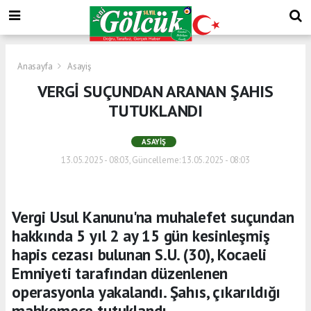
Anasayfa
Asayiş
VERGİ SUÇUNDAN ARANAN ŞAHIS
TUTUKLANDI
ASAYIŞ
13.05.2025 - 08:03, Güncelleme: 13.05.2025 - 08:03
Vergi Usul Kanunu'na muhalefet suçundan
hakkında 5 yıl 2 ay 15 gün kesinleşmiş
hapis cezası bulunan S.U. (30), Kocaeli
Emniyeti tarafından düzenlenen
operasyonla yakalandı. Şahıs, çıkarıldığı
mahkemece tutuklandı.