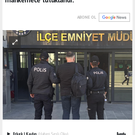
ABONE OL
Erkek
|
Kadın
(Haberi Sesli Oku)