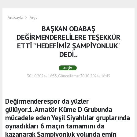
Anasayfa
Arşiv
BAŞKAN ODABAŞ
DEĞİRMENDERELİLERE TEŞEKKÜR
ETTİ ''HEDEFİMİZ ŞAMPİYONLUK'
DEDİ..
ARŞIV
30.10.2024 - 16:35, Güncelleme: 30.10.2024 - 16:45
Değirmenderespor da yüzler
gülüyor.1.Amatör Küme D Grubunda
mücadele eden Yeşil Siyahlılar gruplarında
oynadıkları 6 maçın tamamını da
kazanarak Şampiyonluk yolunda emin