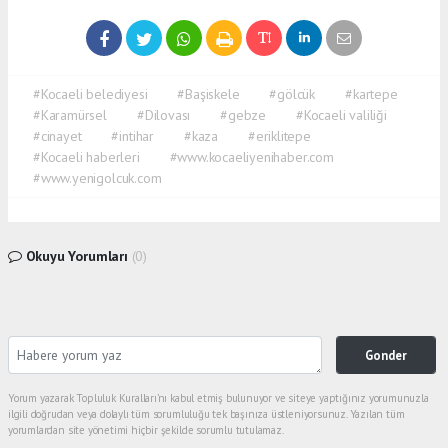
#Kocaeli belediyesi
#Başiskele
#gölcük
#kartepe
#Karamürsel
#Dilovası
#gebze
#Kocaeli valiliği
#cinayet
#intihar
#kaza
#eriklitepe
#Kocaeli haberleri
#www.kocaeliyenihaber.com
#www.yenigolcuk.com
Okuyu Yorumları
(0)
Gonder
Yorum yazarak Topluluk Kuralları’nı kabul etmiş bulunuyor ve siteye yaptığınız yorumunuzla
ilgili doğrudan veya dolaylı tüm sorumluluğu tek başınıza üstleniyorsunuz. Yazılan tüm
yorumlardan site yönetimi hiçbir şekilde sorumlu tutulamaz.