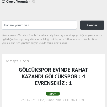
Okuyu Yorumları
(0)
Gonder
Yorum yazarak Topluluk Kuralları’nı kabul etmiş bulunuyor ve siteye yaptığınız yorumunuzla
ilgili doğrudan veya dolaylı tüm sorumluluğu tek başınıza üstleniyorsunuz. Yazılan tüm
yorumlardan site yönetimi hiçbir şekilde sorumlu tutulamaz.
Anasayfa
Spor
GÖLCÜKSPOR EVİNDE RAHAT
KAZANDI GÖLCÜKSPOR : 4
EVRENSEKİZ : 1
SPOR
24.11.2024 - 14:34, Güncelleme: 24.11.2024 - 16:11