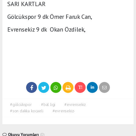
SARI KARTLAR
Gölcükspor 9 dk Ömer Faruk Can,
Evrensekiz 9 dk Okan Özdilek,
#gölcükspor
#bal ligi
#evrensekiz
#son dakka kocaeli
#evrensekiz-
Okuyu Yorumları
(0)