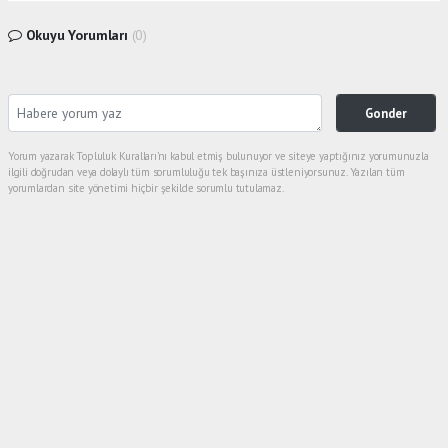
Okuyu Yorumları
(0)
Gonder
Yorum yazarak Topluluk Kuralları’nı kabul etmiş bulunuyor ve siteye yaptığınız yorumunuzla
ilgili doğrudan veya dolaylı tüm sorumluluğu tek başınıza üstleniyorsunuz. Yazılan tüm
yorumlardan site yönetimi hiçbir şekilde sorumlu tutulamaz.
Anasayfa
Gündem
NUFÜS MÜDÜRLÜĞÜNDE CUMARTESİ
İŞLEM YAPACAKLARIN RANDEVU
ALMASI GEREKİYOR
GÜNDEM
18.11.2022 - 20:07, Güncelleme: 18.11.2022 - 20:16