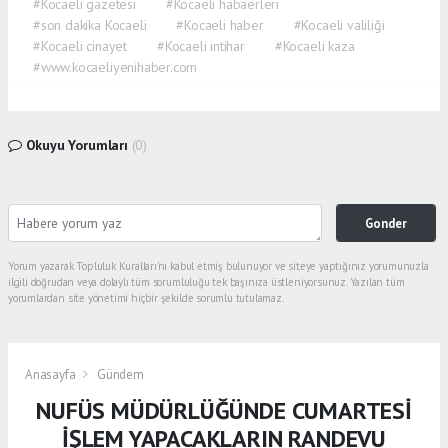
#Kocaeli gazetesi
#Kocaeli habaerleri
#son dakika Kocaeli
#Kocaeli haber
#Kocaeli valiliği
#Kocaeli cinayet
#Kocaeli intihar
#Kocaeli kaza
#www.kocaeliyenihaber.com
Okuyu Yorumları
(0)
Gonder
Yorum yazarak Topluluk Kuralları’nı kabul etmiş bulunuyor ve siteye yaptığınız yorumunuzla
ilgili doğrudan veya dolaylı tüm sorumluluğu tek başınıza üstleniyorsunuz. Yazılan tüm
yorumlardan site yönetimi hiçbir şekilde sorumlu tutulamaz.
Anasayfa
Gündem
NUFÜS MÜDÜRLÜĞÜNDE CUMARTESİ
İŞLEM YAPACAKLARIN RANDEVU