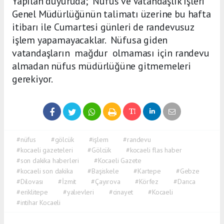
Yapılan duyuruda; Nüfus ve Vatandaşlık İşleri
Genel Müdürlüğünün talimatı üzerine bu hafta
itibarı ile Cumartesi günleri de randevusuz
işlem yapamayacaklar. Nüfusa giden
vatandaşların mağdur olmaması için randevu
almadan nüfus müdürlüğüne gitmemeleri
gerekiyor.
#nüfus
#gölcük
#işlem
#randevu
#kocaeli gazeteleri
#Gölcük
#kocaeli flas haber
#son dakika haberleri
#Kocaeli Gazete
#kocaeli son dakika
#Başiskele
#Kartepe
#Gebze
#Dilovası
#İzmit
#Çayırova
#Körfez
#Darıca
#eriklitepe
#yalıevleri
#cinayet
#Kocaeli
#intihar Kocaeli