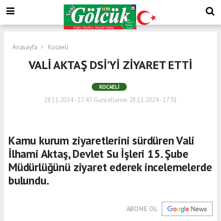
Anasayfa
Kocaeli
VALİ AKTAŞ DSİ’Yİ ZİYARET ETTİ
KOCAELI
28.11.2024 - 17:47, Güncelleme: 28.11.2024 - 17:51
Kamu kurum ziyaretlerini sürdüren Vali
İlhami Aktaş, Devlet Su İşleri 15. Şube
Müdürlüğünü ziyaret ederek incelemelerde
bulundu.
ABONE OL