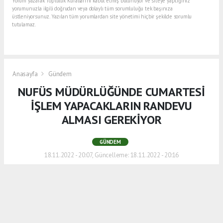
Yorum yazarak Topluluk Kuralları’nı kabul etmiş bulunuyor ve siteye yaptığınız
yorumunuzla ilgili doğrudan veya dolaylı tüm sorumluluğu tek başınıza
üstleniyorsunuz. Yazılan tüm yorumlardan site yönetimi hiçbir şekilde sorumlu
tutulamaz.
Anasayfa
Gündem
NUFÜS MÜDÜRLÜĞÜNDE CUMARTESİ
İŞLEM YAPACAKLARIN RANDEVU
ALMASI GEREKİYOR
GÜNDEM
18.11.2022 - 20:07, Güncelleme: 18.11.2022 - 20:16
Gölcük Nüfus Müdürlüğü Randevu almadan
1 Mart itibari ile Cumartesi günleri saat
9:00 ve 17:00 arası işlem yapıyordu. Artık