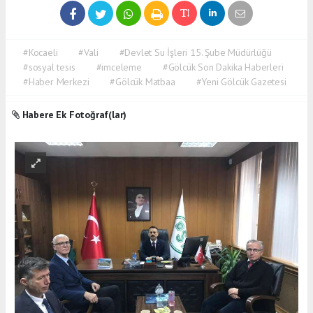
#Kocaeli
#Vali
#Devlet Su İşleri 15. Şube Müdürlüğü
#sosyal tesis
#imceleme
#Gölcük Son Dakika Haberleri
#Haber Merkezi
#Gölcük Matbaa
#Yeni Gölcük Gazetesi
Habere Ek Fotoğraf(lar)