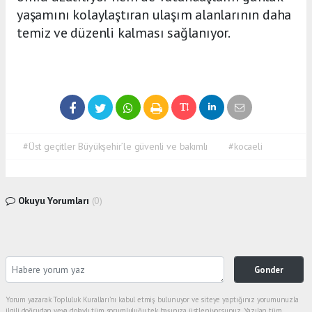
yaşamını kolaylaştıran ulaşım alanlarının daha
temiz ve düzenli kalması sağlanıyor.
#Üst geçitler Büyükşehir’le güvenli ve bakımlı
#kocaeli
Okuyu Yorumları
(0)
Gonder
Yorum yazarak Topluluk Kuralları’nı kabul etmiş bulunuyor ve siteye yaptığınız yorumunuzla
ilgili doğrudan veya dolaylı tüm sorumluluğu tek başınıza üstleniyorsunuz. Yazılan tüm