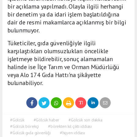
bir açıklama yapılmadı. Olayla ilgili herhangi
bir denetim ya da idari işlem başlatıldığına
dair de resmi makamlarca açıklanmış bir bilgi
bulunmuyor.
Tüketiciler, gıda güvenliğiyle ilgili
karşılaştıkları olumsuzlukları öncelikle
işletmeye bildirebilir, sonuç alamamaları
halinde ise İlçe Tarım ve Orman Müdürlüğü
veya Alo 174 Gıda Hattı'na şikâyette
bulunabiliyor.
#Gölcük
#Gölcük haber
#Gölcük son dakika
#Gölcük börekçi
#börekten kıl çıktı iddiası
#Gölcük gıda güvenliği
#hijyen iddiası