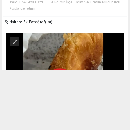
#Alo 174 Gıda Hattı
#Gölcük İlçe Tarım ve Orman Müdürlüğü
#gıda denetimi
Habere Ek Fotoğraf(lar)