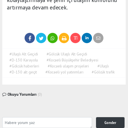
artırmaya devam edecek.
#Ulaşlı Alt Geçidi
#Gölcük Ulaşlı Alt Geçidi
#D-130 Karayolu
#Kocaeli Büyükşehir Belediyesi
#Gölcük haberleri
#Kocaeli ulaşım projeleri
#Ulaşlı
#D-130 alt geçit
#Kocaeli yol yatırımları
#Gölcük trafik
Okuyu Yorumları
(0)
Gonder