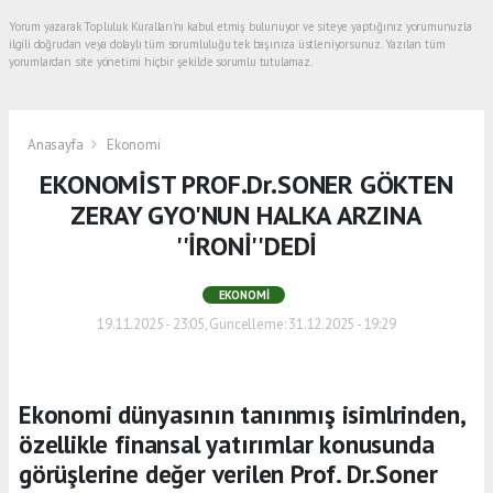
Yorum yazarak Topluluk Kuralları’nı kabul etmiş bulunuyor ve siteye yaptığınız yorumunuzla
ilgili doğrudan veya dolaylı tüm sorumluluğu tek başınıza üstleniyorsunuz. Yazılan tüm
yorumlardan site yönetimi hiçbir şekilde sorumlu tutulamaz.
Anasayfa
Ekonomi
EKONOMİST PROF.Dr.SONER GÖKTEN
ZERAY GYO'NUN HALKA ARZINA
''İRONİ''DEDİ
EKONOMI
19.11.2025 - 23:05, Güncelleme: 31.12.2025 - 19:29
Ekonomi dünyasının tanınmış isimlrinden,
özellikle finansal yatırımlar konusunda
görüşlerine değer verilen Prof. Dr.Soner