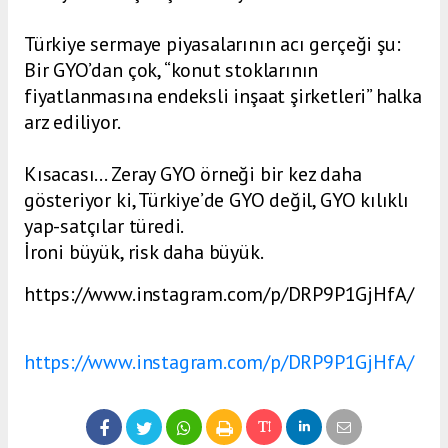
Türkiye sermaye piyasalarının acı gerçeği şu:
Bir GYO’dan çok, “konut stoklarının
fiyatlanmasına endeksli inşaat şirketleri” halka
arz ediliyor.
Kısacası… Zeray GYO örneği bir kez daha
gösteriyor ki, Türkiye’de GYO değil, GYO kılıklı
yap-satçılar türedi.
İroni büyük, risk daha büyük.
https://www.instagram.com/p/DRP9P1GjHfA/
https://www.instagram.com/p/DRP9P1GjHfA/