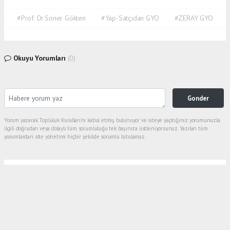
#Prof. Dr.Soner Gökten
#Yap-Satçıdan GYO
#ZERAY GYO
Okuyu Yorumları
(0)
Gonder
Yorum yazarak Topluluk Kuralları’nı kabul etmiş bulunuyor ve siteye yaptığınız yorumunuzla
ilgili doğrudan veya dolaylı tüm sorumluluğu tek başınıza üstleniyorsunuz. Yazılan tüm
yorumlardan site yönetimi hiçbir şekilde sorumlu tutulamaz.
Anasayfa
Gölcük
İLÇE TARIM SİZ BU FOTOĞRAFI HALA
GÖRMEDİNİZ Mİ ?