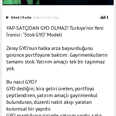
Erkek
|
Kadın
(Haberi Sesli Oku)
YAP-SATÇIDAN GYO OLMAZ! Türkiye’nin Yeni
İronisi: “Stok GYO” Modeli
Zeray GYO’nun halka arza başvurduğunu
görünce portföyüne baktım: Gayrimenkullerin
tamamı stok. Yatırım amaçlı tek bir taşınmaz
yok.
Bu nasıl GYO?
GYO dediğin; kira geliri üreten, portföyü
çeşitlendiren, yatırım amaçlı gayrimenkul
bulunduran, düzenli nakit akışı yaratan
kurumsal bir yapıdır.
GYO mantığının özünde yatırım vardır, satış