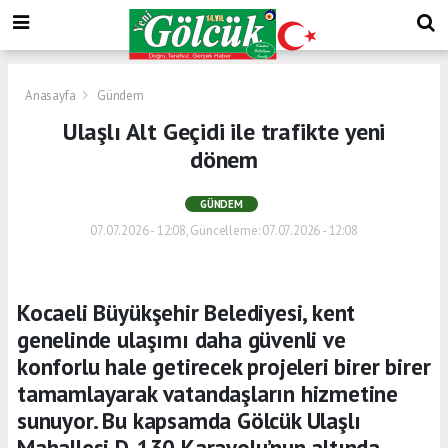
Anasayfa
Gündem
Ulaşlı Alt Geçidi ile trafikte yeni
dönem
GÜNDEM
07.07.2026 - 12:08, Güncelleme: 07.07.2026 - 12:08
Kocaeli Büyükşehir Belediyesi, kent
genelinde ulaşımı daha güvenli ve
konforlu hale getirecek projeleri birer birer
tamamlayarak vatandaşların hizmetine
sunuyor. Bu kapsamda Gölcük Ulaşlı
Mahallesi D-130 Karayolu’nun altında