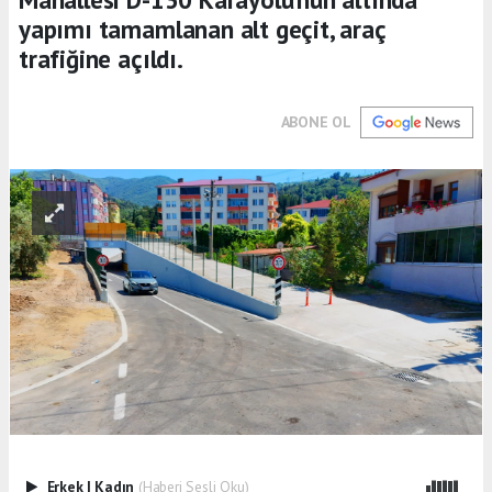
yapımı tamamlanan alt geçit, araç
trafiğine açıldı.
ABONE OL
Erkek
|
Kadın
(Haberi Sesli Oku)