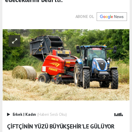
ABONE OL
Erkek
|
Kadın
(Haberi Sesli Oku)
ÇİFTÇİNİN YÜZÜ BÜYÜKŞEHİR’LE GÜLÜYOR