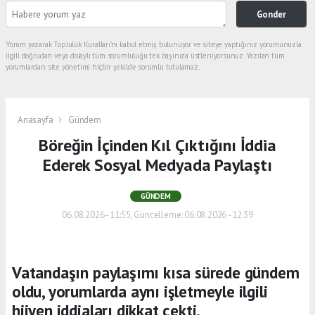
Gonder
Yorum yazarak Topluluk Kuralları’nı kabul etmiş bulunuyor ve siteye yaptığınız yorumunuzla
ilgili doğrudan veya dolaylı tüm sorumluluğu tek başınıza üstleniyorsunuz. Yazılan tüm
yorumlardan site yönetimi hiçbir şekilde sorumlu tutulamaz.
Anasayfa
Gündem
Böreğin İçinden Kıl Çıktığını İddia
Ederek Sosyal Medyada Paylaştı
GÜNDEM
06.08.2026 - 11:55, Güncelleme: 06.08.2026 - 12:39
Vatandaşın paylaşımı kısa sürede gündem
oldu, yorumlarda aynı işletmeyle ilgili
hijyen iddiaları dikkat çekti.