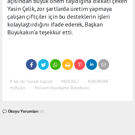
açısından büyük önem taşıdığına dikkati çeken
Yasin Çelik, zor şartlarda üretim yapmaya
çalışan çiftçiler için bu desteklerin işleri
kolaylaştırdığını ifade ederek, Başkan
Büyükakın’a teşekkür etti.
#“süt otu” hasadı başladı
#KOCAELİ
#OKONOMİ
#çiftçiler
#Kocaeli Büyükşehir Belediyesi
Okuyu Yorumları
(0)