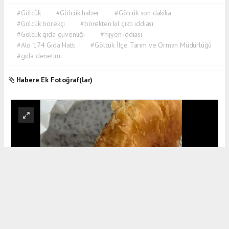
#Gölcük
#Gölcük haber
#Gölcük son dakika
#Gölcük börekçi
#börekten kıl çıktı iddiası
#Gölcük gıda güvenliği
#hijyen iddiası
#Alo 174 Gıda Hattı
#Gölcük İlçe Tarım ve Orman Müdürlüğü
#gıda denetimi
Habere Ek Fotoğraf(lar)