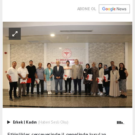
ABONE OL
Erkek
|
Kadın
(Haberi Sesli Oku)
Etkinlikler çerçevesinde il genelinde kurulan