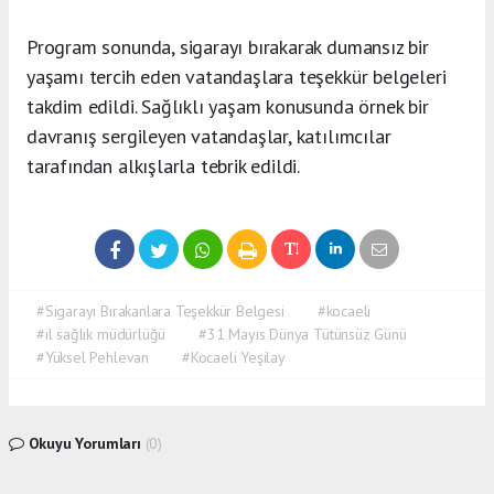
Program sonunda, sigarayı bırakarak dumansız bir
yaşamı tercih eden vatandaşlara teşekkür belgeleri
takdim edildi. Sağlıklı yaşam konusunda örnek bir
davranış sergileyen vatandaşlar, katılımcılar
tarafından alkışlarla tebrik edildi.
#Sigarayı Bırakanlara Teşekkür Belgesi
#kocaeli
#il sağlık müdürlüğü
#31 Mayıs Dünya Tütünsüz Günü
#Yüksel Pehlevan
#Kocaeli Yeşilay
Okuyu Yorumları
(0)