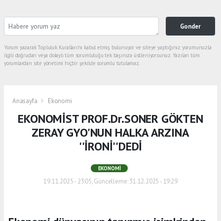
Gonder
Yorum yazarak Topluluk Kuralları’nı kabul etmiş bulunuyor ve siteye yaptığınız yorumunuzla
ilgili doğrudan veya dolaylı tüm sorumluluğu tek başınıza üstleniyorsunuz. Yazılan tüm
yorumlardan site yönetimi hiçbir şekilde sorumlu tutulamaz.
Anasayfa
Ekonomi
EKONOMİST PROF.Dr.SONER GÖKTEN
ZERAY GYO'NUN HALKA ARZINA
''İRONİ''DEDİ
EKONOMI
19.11.2025 - 23:05, Güncelleme: 31.12.2025 - 19:29