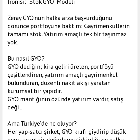
İronisi: “Stok GYO” Modeli
Zeray GYO’nun halka arza başvurduğunu
görünce portföyüne baktım: Gayrimenkullerin
tamamı stok. Yatırım amaçlı tek bir taşınmaz
yok.
Bu nasıl GYO?
GYO dediğin; kira geliri üreten, portföyü
çeşitlendiren, yatırım amaçlı gayrimenkul
bulunduran, düzenli nakit akışı yaratan
kurumsal bir yapıdır.
GYO mantığının özünde yatırım vardır, satış
değil.
Ama Türkiye’de ne oluyor?
Her yap-satçı şirket, GYO kılıfı giydirip düşük
vergi avantajı, değerleme şişkinliği ve halka