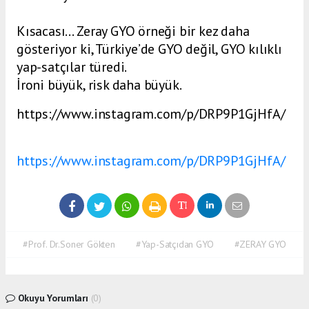
Kısacası… Zeray GYO örneği bir kez daha
gösteriyor ki, Türkiye’de GYO değil, GYO kılıklı
yap-satçılar türedi.
İroni büyük, risk daha büyük.
https://www.instagram.com/p/DRP9P1GjHfA/
https://www.instagram.com/p/DRP9P1GjHfA/
#Prof. Dr.Soner Gökten
#Yap-Satçıdan GYO
#ZERAY GYO
Okuyu Yorumları
(0)