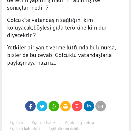
sonuçları nedir ?
Gölcük'te vatandaşın sağlığını kim
koruyacak,böylesi gıda terörüne kim dur
diyecektir ?
Yetkiler bir yanıt verme lütfunda bulunursa,
bizler de bu cevabı Gölcüklü vatandaşlarla
paylaşmaya hazırız...
#gölcük
#gölcük haber
#gölcük gazetesi
#gölcük haberleri
#gölcük son dakika