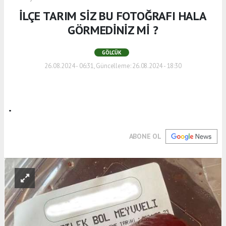
İLÇE TARIM SİZ BU FOTOĞRAFI HALA
GÖRMEDİNİZ Mİ ?
GÖLCÜK
26.08.2024 - 06:31, Güncelleme: 26.08.2024 - 18:30
.
ABONE OL