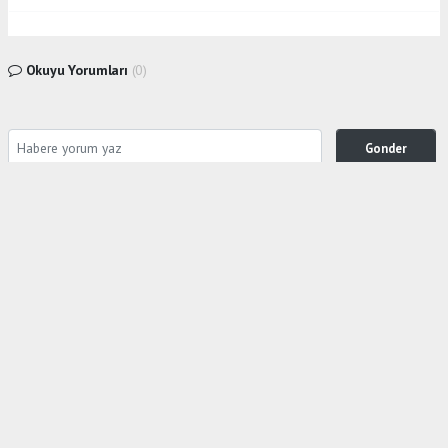
Okuyu Yorumları
(0)
Gonder
Yorum yazarak Topluluk Kuralları’nı kabul etmiş bulunuyor ve siteye yaptığınız yorumunuzla
ilgili doğrudan veya dolaylı tüm sorumluluğu tek başınıza üstleniyorsunuz. Yazılan tüm
yorumlardan site yönetimi hiçbir şekilde sorumlu tutulamaz.
Anasayfa
Ekonomi
EKONOMİST PROF.Dr.SONER GÖKTEN
ZERAY GYO'NUN HALKA ARZINA
''İRONİ''DEDİ
EKONOMI