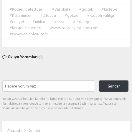
#Kocaeli belediyesi
#Başiskele
#gölcük
#kartepe
#Karamürsel
#Dilovası
#gebze
#Kocaeli valiliği
#cinayet
#intihar
#kaza
#eriklitepe
#Kocaeli haberleri
#www.kocaeliyenihaber.com
#www.yenigolcuk.com
Okuyu Yorumları
(0)
Gonder
Yorum yazarak Topluluk Kuralları’nı kabul etmiş bulunuyor ve siteye yaptığınız yorumunuzla
ilgili doğrudan veya dolaylı tüm sorumluluğu tek başınıza üstleniyorsunuz. Yazılan tüm
yorumlardan site yönetimi hiçbir şekilde sorumlu tutulamaz.
Anasayfa
Gölcük