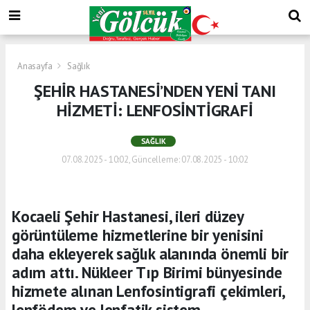
Anasayfa
Sağlık
ŞEHİR HASTANESİ’NDEN YENİ TANI
HİZMETİ: LENFOSİNTİGRAFİ
SAĞLIK
07.08.2025 - 10:02, Güncelleme: 07.08.2025 - 10:02
Kocaeli Şehir Hastanesi, ileri düzey
görüntüleme hizmetlerine bir yenisini
daha ekleyerek sağlık alanında önemli bir
adım attı. Nükleer Tıp Birimi bünyesinde
hizmete alınan Lenfosintigrafi çekimleri,
lenfödem ve lenfatik sistem