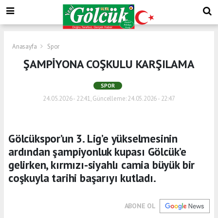
Anasayfa
Spor
ŞAMPİYONA COŞKULU KARŞILAMA
SPOR
24.05.2026 - 22:41, Güncelleme: 24.05.2026 - 22:47
Gölcükspor’un 3. Lig’e yükselmesinin
ardından şampiyonluk kupası Gölcük’e
gelirken, kırmızı-siyahlı camia büyük bir
coşkuyla tarihi başarıyı kutladı.
ABONE OL