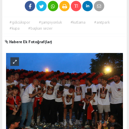
#gölcükspor
#şampiyonluk
#kutlama
#anıtpark
#kupa
#başkan sezer
Habere Ek Fotoğraf(lar)