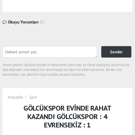
Okuyu Yorumları
(0)
Gonder
Yorum yazarak Topluluk Kuralları’nı kabul etmiş bulunuyor ve siteye yaptığınız yorumunuzla
ilgili doğrudan veya dolaylı tüm sorumluluğu tek başınıza üstleniyorsunuz. Yazılan tüm
yorumlardan site yönetimi hiçbir şekilde sorumlu tutulamaz.
Anasayfa
Spor
GÖLCÜKSPOR EVİNDE RAHAT
KAZANDI GÖLCÜKSPOR : 4
EVRENSEKİZ : 1