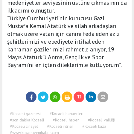
medeniyetler seviyesinin üstüne çıkmasının da
ilk adımı olmuştur.
Türkiye Cumhuriyeti’nin kurucusu Gazi
Mustafa Kemal Atatürk ve silah arkadaşları
olmak üzere vatan için canını feda eden aziz
şehitlerimizi ve ebediyete irtihal eden
kahraman gazilerimizi rahmetle anıyor, 19
Mayıs Atatürk’ü Anma, Gençlik ve Spor
Bayramı’nı en içten dileklerimle kutluyorum”.
#Kocaeli gazetesi
#Kocaeli habaerleri
#son dakika Kocaeli
#Kocaeli haber
#Kocaeli valiliği
#Kocaeli cinayet
#Kocaeli intihar
#Kocaeli kaza
#www.kocaeliyenihaber.com