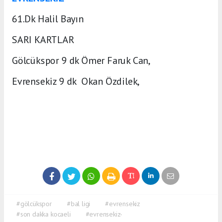
61.Dk Halil Bayın
SARI KARTLAR
Gölcükspor 9 dk Ömer Faruk Can,
Evrensekiz 9 dk Okan Özdilek,
#gölcükspor
#bal ligi
#evrensekiz
#son dakka kocaeli
#evrensekiz-