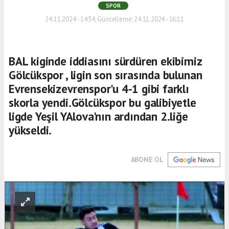
SPOR
24.11.2024 - 14:34, Güncelleme: 24.11.2024 - 16:11
BAL kiginde iddiasını sürdüren ekibimiz
Gölcükspor , ligin son sırasında bulunan
Evrensekizevrenspor'u 4-1 gibi farklı
skorla yendi.Gölcükspor bu galibiyetle
ligde Yeşil YAlova'nın ardından 2.liğe
yükseldi.
ABONE OL