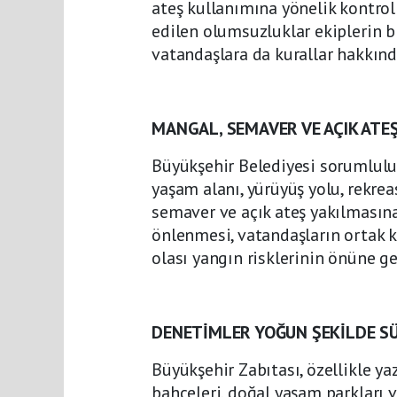
ateş kullanımına yönelik kontrol
edilen olumsuzluklar ekiplerin bi
vatandaşlara da kurallar hakkında
MANGAL, SEMAVER VE AÇIK ATE
Büyükşehir Belediyesi sorumluluğ
yaşam alanı, yürüyüş yolu, rekrea
semaver ve açık ateş yakılmasına 
önlenmesi, vatandaşların ortak k
olası yangın risklerinin önüne g
DENETİMLER YOĞUN ŞEKİLDE S
Büyükşehir Zabıtası, özellikle ya
bahçeleri, doğal yaşam parkları v