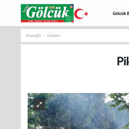
Gölcük B
Gölcük 
Gölcük H
Anasayfa
Gündem
Pi