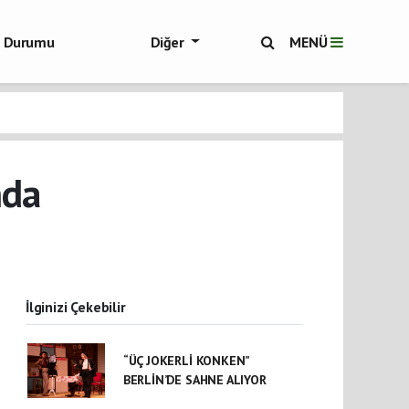
ol Durumu
Diğer
MENÜ
ükşehir Haberleri
nda
İlginizi Çekebilir
“ÜÇ JOKERLİ KONKEN”
BERLİN’DE SAHNE ALIYOR