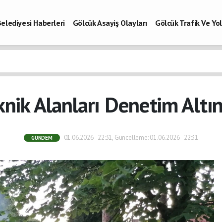
elediyesi Haberleri
Gölcük Asayiş Olayları
Gölcük Trafik Ve Y
Vefatlar
Son Dakika Kocaeli
Gölcükspor Haberleri
Kocaeli Büy
aberleri
knik Alanları Denetim Altı
01.06.2026 - 22:31, Güncelleme: 01.06.2026 - 22:31
GÜNDEM