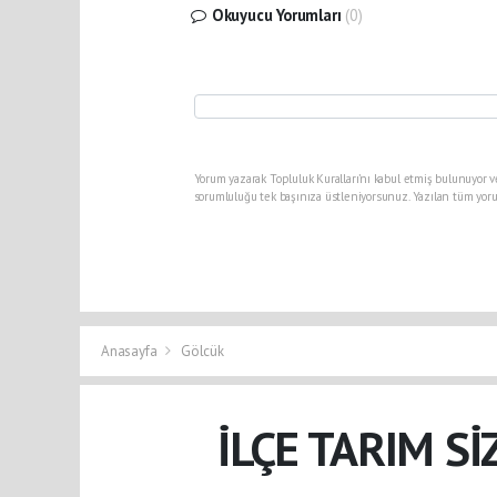
Okuyucu Yorumları
(0)
Yorum yazarak Topluluk Kuralları’nı kabul etmiş bulunuyor v
sorumluluğu tek başınıza üstleniyorsunuz. Yazılan tüm yoru
Anasayfa
Gölcük
İLÇE TARIM S