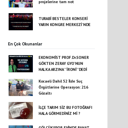
projelerine tam not
TURABİ BESTELER KONSERİ
YARIN KONGRE MERKEZİ'NDE
En Çok Okunanlar
EKONOMİST PROF.Dr.SONER
GÖKTEN ZERAY GYO'NUN
HALKA ARZINA ''İRONİ''DEDİ
Kocaeli Dahil 52 İlde Suç
Örgütlerine Operasyon: 216
Gözaltı
İLÇE TARIM SİZ BU FOTOĞRAFI
HALA GÖRMEDİNİZ Mİ ?
GÖLCÜKSPOR EVİNDE RAHAT