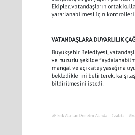
Ekipler, vatandaşların ortak kul
yararlanabilmesi için kontrolleri
VATANDAŞLARA DUYARLILIK ÇAĞ
Büyükşehir Belediyesi, vatandaşla
ve huzurlu şekilde faydalanabilme
mangal ve açık ateş yasağına u
beklediklerini belirterek, karşıl
bildirilmesini istedi.
#Piknik Alanları Denetim Altında
#zabıta
#ko