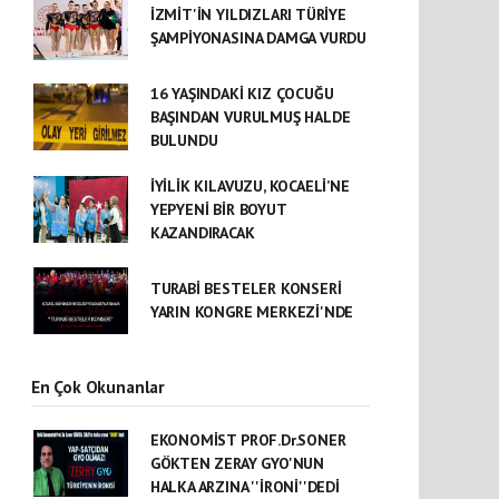
İZMİT'İN YILDIZLARI TÜRİYE
ŞAMPİYONASINA DAMGA VURDU
16 YAŞINDAKİ KIZ ÇOCUĞU
BAŞINDAN VURULMUŞ HALDE
BULUNDU
İYİLİK KILAVUZU, KOCAELİ’NE
YEPYENİ BİR BOYUT
KAZANDIRACAK
TURABİ BESTELER KONSERİ
YARIN KONGRE MERKEZİ'NDE
En Çok Okunanlar
EKONOMİST PROF.Dr.SONER
GÖKTEN ZERAY GYO'NUN
HALKA ARZINA ''İRONİ''DEDİ