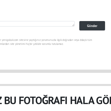
Gönder
e yenigolcuk.com sitesine yaptığınız yorumunuzla ilgili doğrudan veya dolaylı tüm
mlardan site yönetimi hiçbir şekilde sorumlu tutulamaz.
İZ BU FOTOĞRAFI HALA GÖ