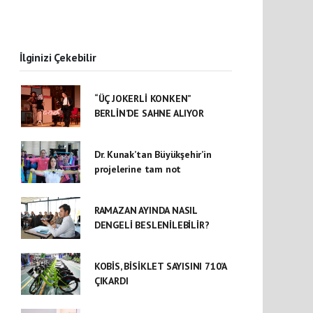
İlginizi Çekebilir
“ÜÇ JOKERLİ KONKEN”
BERLİN’DE SAHNE ALIYOR
Dr. Kunak’tan Büyükşehir’in
projelerine tam not
RAMAZAN AYINDA NASIL
DENGELİ BESLENİLEBİLİR?
KOBİS, BİSİKLET SAYISINI 710’A
ÇIKARDI