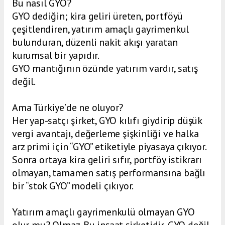
Bu nasıl GYO?
GYO dediğin; kira geliri üreten, portföyü
çeşitlendiren, yatırım amaçlı gayrimenkul
bulunduran, düzenli nakit akışı yaratan
kurumsal bir yapıdır.
GYO mantığının özünde yatırım vardır, satış
değil.
Ama Türkiye’de ne oluyor?
Her yap-satçı şirket, GYO kılıfı giydirip düşük
vergi avantajı, değerleme şişkinliği ve halka
arz primi için “GYO” etiketiyle piyasaya çıkıyor.
Sonra ortaya kira geliri sıfır, portföy istikrarı
olmayan, tamamen satış performansına bağlı
bir “stok GYO” modeli çıkıyor.
Yatırım amaçlı gayrimenkulü olmayan GYO
olur mu? Olmaz. Bu inşaat şirketidir, GYO değil.