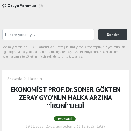
Okuyu Yorumları
(0)
Gonder
Yorum yazarak Topluluk Kuralları’nı kabul etmiş bulunuyor ve siteye yaptığınız yorumunuzla
ilgili doğrudan veya dolaylı tüm sorumluluğu tek başınıza üstleniyorsunuz. Yazılan tüm
yorumlardan site yönetimi hiçbir şekilde sorumlu tutulamaz.
Anasayfa
Ekonomi
EKONOMİST PROF.Dr.SONER GÖKTEN
ZERAY GYO'NUN HALKA ARZINA
''İRONİ''DEDİ
EKONOMI
19.11.2025 - 23:05, Güncelleme: 31.12.2025 - 19:29