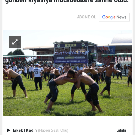
ABONE OL
Erkek
|
Kadın
(Haberi Sesli Oku)