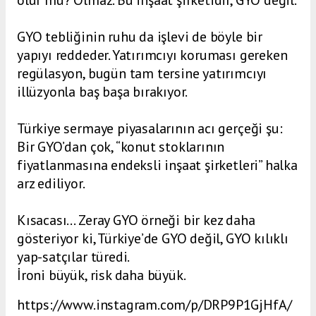
GYO tebliğinin ruhu da işlevi de böyle bir
yapıyı reddeder. Yatırımcıyı koruması gereken
regülasyon, bugün tam tersine yatırımcıyı
illüzyonla baş başa bırakıyor.
Türkiye sermaye piyasalarının acı gerçeği şu:
Bir GYO’dan çok, “konut stoklarının
fiyatlanmasına endeksli inşaat şirketleri” halka
arz ediliyor.
Kısacası… Zeray GYO örneği bir kez daha
gösteriyor ki, Türkiye’de GYO değil, GYO kılıklı
yap-satçılar türedi.
İroni büyük, risk daha büyük.
https://www.instagram.com/p/DRP9P1GjHfA/