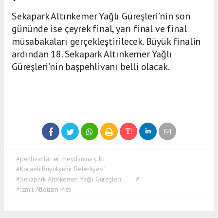
Sekapark Altınkemer Yağlı Güreşleri’nin son
gününde ise çeyrek final, yarı final ve final
müsabakaları gerçekleştirilecek. Büyük finalin
ardından 18. Sekapark Altınkemer Yağlı
Güreşleri’nin başpehlivanı belli olacak.
#pehlivanlar er meydanına çıktı
#Kocaeli Büyükşehir Belediyesi’
#Sekapark Altınkemer Yağlı Güreşleri
#
#İzmit Atletizm Pisti