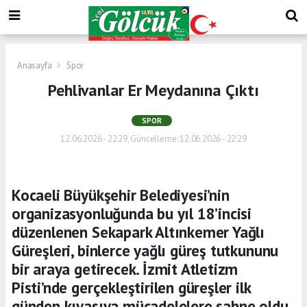
Anasayfa
Spor
Pehlivanlar Er Meydanına Çıktı
SPOR
12.06.2026 - 22:29, Güncelleme: 12.06.2026 - 22:29
Kocaeli Büyükşehir Belediyesi’nin
organizasyonluğunda bu yıl 18’incisi
düzenlenen Sekapark Altınkemer Yağlı
Güreşleri, binlerce yağlı güreş tutkununu
bir araya getirecek. İzmit Atletizm
Pisti’nde gerçekleştirilen güreşler ilk
günden kıyasıya mücadelelere sahne oldu.