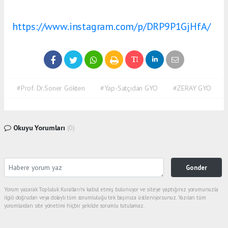
https://www.instagram.com/p/DRP9P1GjHfA/
#Prof. Dr.Soner Gökten
#Yap-Satçıdan GYO
#ZERAY GYO
Okuyu Yorumları
(0)
Gonder
Yorum yazarak Topluluk Kuralları’nı kabul etmiş bulunuyor ve siteye yaptığınız yorumunuzla
ilgili doğrudan veya dolaylı tüm sorumluluğu tek başınıza üstleniyorsunuz. Yazılan tüm
yorumlardan site yönetimi hiçbir şekilde sorumlu tutulamaz.