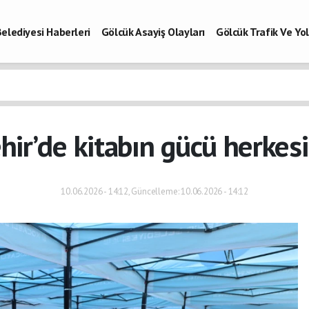
elediyesi Haberleri
Gölcük Asayiş Olayları
Gölcük Trafik Ve Y
Vefatlar
Son Dakika Kocaeli
Gölcükspor Haberleri
Kocaeli Büy
aberleri
ir’de kitabın gücü herkes
10.06.2026 - 14:12, Güncelleme: 10.06.2026 - 14:12