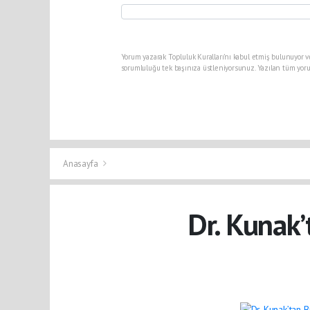
Yorum yazarak Topluluk Kuralları’nı kabul etmiş bulunuyor v
sorumluluğu tek başınıza üstleniyorsunuz. Yazılan tüm yoru
Anasayfa
Dr. Kunak’