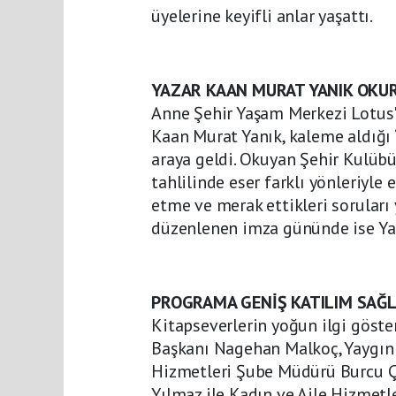
üyelerine keyifli anlar yaşattı.
YAZAR KAAN MURAT YANIK OKU
Anne Şehir Yaşam Merkezi Lotus'
Kaan Murat Yanık, kaleme aldığı “
araya geldi. Okuyan Şehir Kulübü 
tahlilinde eser farklı yönleriyle
etme ve merak ettikleri soruları
düzenlenen imza gününde ise Yanı
PROGRAMA GENİŞ KATILIM SAĞ
Kitapseverlerin yoğun ilgi göste
Başkanı Nagehan Malkoç, Yaygı
Hizmetleri Şube Müdürü Burcu Ç
Yılmaz ile Kadın ve Aile Hizmet