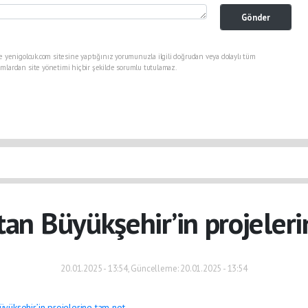
Gönder
e yenigolcuk.com sitesine yaptığınız yorumunuzla ilgili doğrudan veya dolaylı tüm
mlardan site yönetimi hiçbir şekilde sorumlu tutulamaz.
tan Büyükşehir’in projeler
20.01.2025 - 13:54, Güncelleme: 20.01.2025 - 13:54