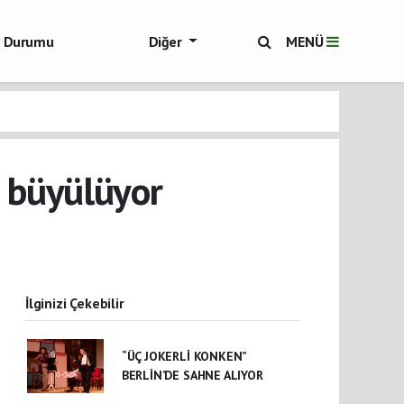
ol Durumu
Diğer
MENÜ
ükşehir Haberleri
i büyülüyor
İlginizi Çekebilir
“ÜÇ JOKERLİ KONKEN”
BERLİN’DE SAHNE ALIYOR