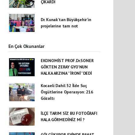
ÇIKARDI
Dr. Kunak’tan Büyükşehir’in
projelerine tam not
En Çok Okunanlar
EKONOMİST PROF.Dr.SONER
GÖKTEN ZERAY GYO'NUN
HALKA ARZINA ''İRONİ''DEDİ
Kocaeli Dahil 52 İlde Suç
Örgütlerine Operasyon: 216
Gözaltı
İLÇE TARIM SİZ BU FOTOĞRAFI
HALA GÖRMEDİNİZ Mİ ?
GÖLCÜKSPOR EVİNDE RAHAT