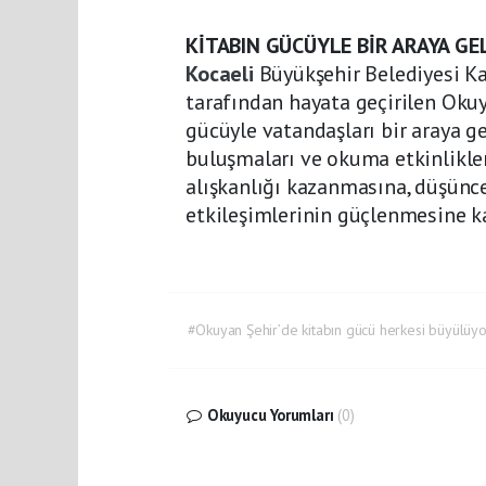
KİTABIN GÜCÜYLE BİR ARAYA GE
Kocaeli
Büyükşehir Belediyesi Ka
tarafından hayata geçirilen Okuya
gücüyle vatandaşları bir araya ge
buluşmaları ve okuma etkinlikler
alışkanlığı kazanmasına, düşünc
etkileşimlerinin güçlenmesine k
#Okuyan Şehir’de kitabın gücü herkesi büyülüyo
Okuyucu Yorumları
(0)