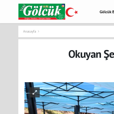
Gölcük B
Gölcük 
Gölcük H
Anasayfa
Okuyan Şeh