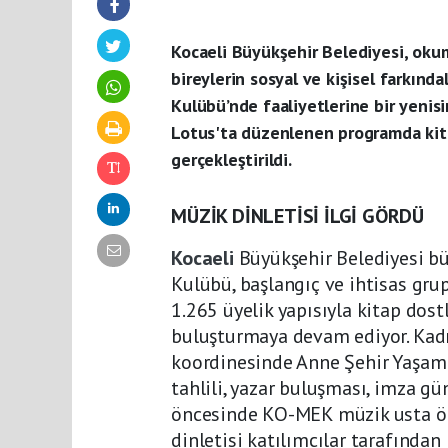
Kocaeli Büyükşehir Belediyesi, okum
bireylerin sosyal ve kişisel farkınd
Kulübü’nde faaliyetlerine bir yeni
Lotus'ta düzenlenen programda kitap
gerçekleştirildi.
MÜZİK DİNLETİSİ İLGİ GÖRDÜ
Kocaeli
Büyükşehir Belediyesi b
Kulübü, başlangıç ve ihtisas gru
1.265 üyelik yapısıyla kitap dost
buluşturmaya devam ediyor. Kadın
koordinesinde Anne Şehir Yaşam
tahlili, yazar buluşması, imza gü
öncesinde KO-MEK müzik usta öğr
dinletisi katılımcılar tarafından 