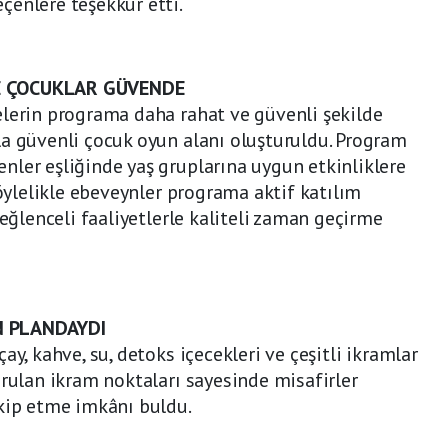
çenlere teşekkür etti.
E ÇOCUKLAR GÜVENDE
elerin programa daha rahat ve güvenli şekilde
la güvenli çocuk oyun alanı oluşturuldu. Program
ler eşliğinde yaş gruplarına uygun etkinliklere
Böylelikle ebeveynler programa aktif katılım
 eğlenceli faaliyetlerle kaliteli zaman geçirme
N PLANDAYDI
ay, kahve, su, detoks içecekleri ve çeşitli ikramlar
urulan ikram noktaları sayesinde misafirler
akip etme imkânı buldu.