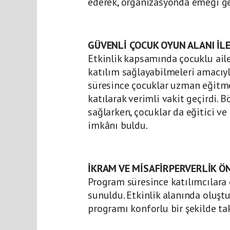
ederek, organizasyonda emeği ge
GÜVENLİ ÇOCUK OYUN ALANI İL
Etkinlik kapsamında çocuklu ail
katılım sağlayabilmeleri amacıy
süresince çocuklar uzman eğitmen
katılarak verimli vakit geçirdi. 
sağlarken, çocuklar da eğitici ve
imkânı buldu.
İKRAM VE MİSAFİRPERVERLİK Ö
Program süresince katılımcılara ç
sunuldu. Etkinlik alanında oluşt
programı konforlu bir şekilde t