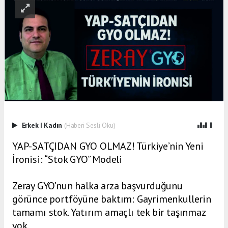
Erkek
|
Kadın
(Haberi Sesli Oku)
YAP-SATÇIDAN GYO OLMAZ! Türkiye’nin Yeni
İronisi: “Stok GYO” Modeli
Zeray GYO’nun halka arza başvurduğunu
görünce portföyüne baktım: Gayrimenkullerin
tamamı stok. Yatırım amaçlı tek bir taşınmaz
yok.