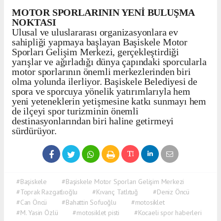
MOTOR SPORLARININ YENİ BULUŞMA
NOKTASI
Ulusal ve uluslararası organizasyonlara ev
sahipliği yapmaya başlayan Başiskele Motor
Sporları Gelişim Merkezi, gerçekleştirdiği
yarışlar ve ağırladığı dünya çapındaki sporcularla
motor sporlarının önemli merkezlerinden biri
olma yolunda ilerliyor. Başiskele Belediyesi de
spora ve sporcuya yönelik yatırımlarıyla hem
yeni yeteneklerin yetişmesine katkı sunmayı hem
de ilçeyi spor turizminin önemli
destinasyonlarından biri haline getirmeyi
sürdürüyor.
#Başiskele
#Başiskele Motor Sporları Gelişim Merkezi
#Toprak Razgatlıoğlu
#Kıvanç Tatlıtuğ
#Deniz Öncü
#Can Öncü
#Bahattin Sofuoğlu
#motosiklet
#M. Yasin Özlü
#motosiklet pisti
#Kocaeli spor haberleri