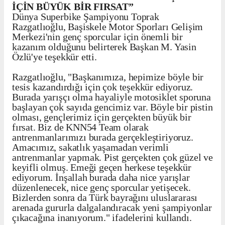
İÇİN BÜYÜK BİR FIRSAT”
Dünya Superbike Şampiyonu Toprak
Razgatlıoğlu, Başiskele Motor Sporları Gelişim
Merkezi'nin genç sporcular için önemli bir
kazanım olduğunu belirterek Başkan M. Yasin
Özlü'ye teşekkür etti.
Razgatlıoğlu, "Başkanımıza, hepimize böyle bir
tesis kazandırdığı için çok teşekkür ediyoruz.
Burada yarışçı olma hayaliyle motosiklet sporuna
başlayan çok sayıda gencimiz var. Böyle bir pistin
olması, gençlerimiz için gerçekten büyük bir
fırsat. Biz de KNN54 Team olarak
antrenmanlarımızı burada gerçekleştiriyoruz.
Amacımız, sakatlık yaşamadan verimli
antrenmanlar yapmak. Pist gerçekten çok güzel ve
keyifli olmuş. Emeği geçen herkese teşekkür
ediyorum. İnşallah burada daha nice yarışlar
düzenlenecek, nice genç sporcular yetişecek.
Bizlerden sonra da Türk bayrağını uluslararası
arenada gururla dalgalandıracak yeni şampiyonlar
çıkacağına inanıyorum." ifadelerini kullandı.