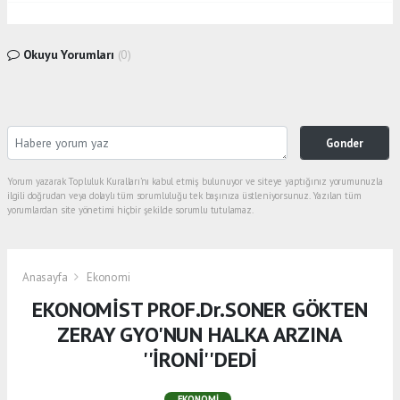
Okuyu Yorumları
(0)
Gonder
Yorum yazarak Topluluk Kuralları’nı kabul etmiş bulunuyor ve siteye yaptığınız yorumunuzla
ilgili doğrudan veya dolaylı tüm sorumluluğu tek başınıza üstleniyorsunuz. Yazılan tüm
yorumlardan site yönetimi hiçbir şekilde sorumlu tutulamaz.
Anasayfa
Ekonomi
EKONOMİST PROF.Dr.SONER GÖKTEN
ZERAY GYO'NUN HALKA ARZINA
''İRONİ''DEDİ
EKONOMI