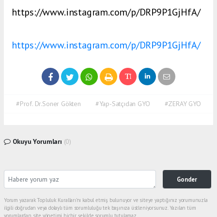
https://www.instagram.com/p/DRP9P1GjHfA/
https://www.instagram.com/p/DRP9P1GjHfA/
#Prof. Dr.Soner Gökten
#Yap-Satçıdan GYO
#ZERAY GYO
Okuyu Yorumları
(0)
Gonder
Yorum yazarak Topluluk Kuralları’nı kabul etmiş bulunuyor ve siteye yaptığınız yorumunuzla
ilgili doğrudan veya dolaylı tüm sorumluluğu tek başınıza üstleniyorsunuz. Yazılan tüm
yorumlardan site yönetimi hiçbir şekilde sorumlu tutulamaz.