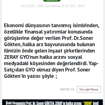
19.11.2025 - 23:05, Güncelleme: 31.12.2025 - 19:29
Ekonomi dünyasının tanınmış isimlrinden,
özellikle finansal yatırımlar konusunda
görüşlerine değer verilen Prof. Dr.Soner
Gökten, halka arz başvurusunda bulunan
ilimizin önde gelen inşaat şirketlerinden
ZERAY GYO'nun halka arzını sosyal
medyadaki köşesinden değerlendirdi. Yap-
Satçıdan GYO olmaz diyen Prof. Soner
Gökten'in yazısı şöyle ;
ABONE OL