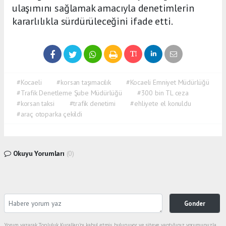
ulaşımını sağlamak amacıyla denetimlerin
kararlılıkla sürdürüleceğini ifade etti.
#Kocaeli
#korsan taşımacılık
#Kocaeli Emniyet Müdürlüğü
#Trafik Denetleme Şube Müdürlüğü
#300 bin TL ceza
#korsan taksi
#trafik denetimi
#ehliyete el konuldu
#araç otoparka çekildi
Okuyu Yorumları
(0)
Gonder
Yorum yazarak Topluluk Kuralları’nı kabul etmiş bulunuyor ve siteye yaptığınız yorumunuzla