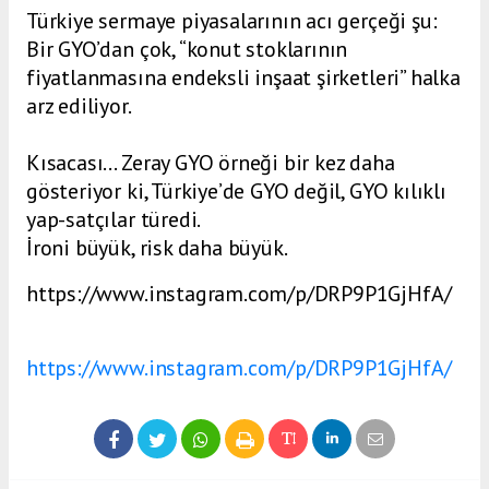
Türkiye sermaye piyasalarının acı gerçeği şu:
Bir GYO’dan çok, “konut stoklarının
fiyatlanmasına endeksli inşaat şirketleri” halka
arz ediliyor.
Kısacası… Zeray GYO örneği bir kez daha
gösteriyor ki, Türkiye’de GYO değil, GYO kılıklı
yap-satçılar türedi.
İroni büyük, risk daha büyük.
https://www.instagram.com/p/DRP9P1GjHfA/
https://www.instagram.com/p/DRP9P1GjHfA/