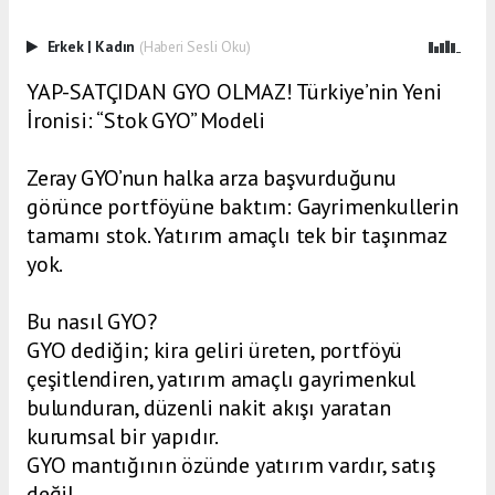
Erkek
|
Kadın
(Haberi Sesli Oku)
YAP-SATÇIDAN GYO OLMAZ! Türkiye’nin Yeni
İronisi: “Stok GYO” Modeli
Zeray GYO’nun halka arza başvurduğunu
görünce portföyüne baktım: Gayrimenkullerin
tamamı stok. Yatırım amaçlı tek bir taşınmaz
yok.
Bu nasıl GYO?
GYO dediğin; kira geliri üreten, portföyü
çeşitlendiren, yatırım amaçlı gayrimenkul
bulunduran, düzenli nakit akışı yaratan
kurumsal bir yapıdır.
GYO mantığının özünde yatırım vardır, satış
değil.