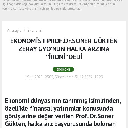
ilgili doğrudan veya dolaylı tüm sorumluluğu tek başınıza üstleniyorsunuz. Yazılan tüm
yorumlardan site yönetimi hiçbir şekilde sorumlu tutulamaz.
Anasayfa
Ekonomi
EKONOMİST PROF.Dr.SONER GÖKTEN
ZERAY GYO'NUN HALKA ARZINA
''İRONİ''DEDİ
EKONOMI
19.11.2025 - 23:05, Güncelleme: 31.12.2025 - 19:29
Ekonomi dünyasının tanınmış isimlrinden,
özellikle finansal yatırımlar konusunda
görüşlerine değer verilen Prof. Dr.Soner
Gökten, halka arz başvurusunda bulunan