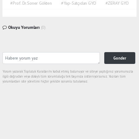
#Prof. Dr.Soner Gökten
#Yap-Satçıdan GYO
#ZERAY GYO
Okuyu Yorumları
(0)
Gonder
Yorum yazarak Topluluk Kuralları’nı kabul etmiş bulunuyor ve siteye yaptığınız yorumunuzla
ilgili doğrudan veya dolaylı tüm sorumluluğu tek başınıza üstleniyorsunuz. Yazılan tüm
yorumlardan site yönetimi hiçbir şekilde sorumlu tutulamaz.
haber paketi
haber scripti
haber yazılımı
Tüm hakları saklı tutulmaktadır. Copyright 2026©
Haber Yazılımı :
Web Aksiyon ®