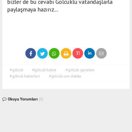
bizler de bu cevabı Gölcüklü vatandaşlarla
paylaşmaya hazırız...
#gölcük
#gölcük haber
#gölcük gazetesi
#gölcük haberleri
#gölcük son dakika
Okuyu Yorumları
(0)
Gonder