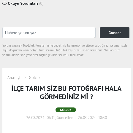
Okuyu Yorumları
(0)
Gonder
Yorum yazarak Topluluk Kuralları’nı kabul etmiş bulunuyor ve siteye yaptığınız yorumunuzla
ilgili doğrudan veya dolaylı tüm sorumluluğu tek başınıza üstleniyorsunuz. Yazılan tüm
yorumlardan site yönetimi hiçbir şekilde sorumlu tutulamaz.
Anasayfa
Gölcük
İLÇE TARIM SİZ BU FOTOĞRAFI HALA
GÖRMEDİNİZ Mİ ?
GÖLCÜK
26.08.2024 - 06:31, Güncelleme: 26.08.2024 - 18:30