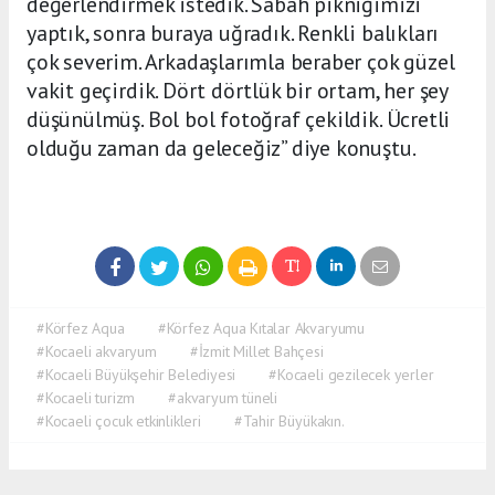
değerlendirmek istedik. Sabah pikniğimizi
yaptık, sonra buraya uğradık. Renkli balıkları
çok severim. Arkadaşlarımla beraber çok güzel
vakit geçirdik. Dört dörtlük bir ortam, her şey
düşünülmüş. Bol bol fotoğraf çekildik. Ücretli
olduğu zaman da geleceğiz” diye konuştu.
#Körfez Aqua
#Körfez Aqua Kıtalar Akvaryumu
#Kocaeli akvaryum
#İzmit Millet Bahçesi
#Kocaeli Büyükşehir Belediyesi
#Kocaeli gezilecek yerler
#Kocaeli turizm
#akvaryum tüneli
#Kocaeli çocuk etkinlikleri
#Tahir Büyükakın.