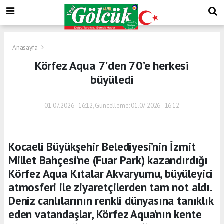
Anasayfa
Körfez Aqua 7’den 70’e herkesi
büyüledi
01.07.2026 - 16:12, Güncelleme: 01.07.2026 - 16:12
Kocaeli Büyükşehir Belediyesi’nin İzmit
Millet Bahçesi’ne (Fuar Park) kazandırdığı
Körfez Aqua Kıtalar Akvaryumu, büyüleyici
atmosferi ile ziyaretçilerden tam not aldı.
Deniz canlılarının renkli dünyasına tanıklık
eden vatandaşlar, Körfez Aqua’nın kente