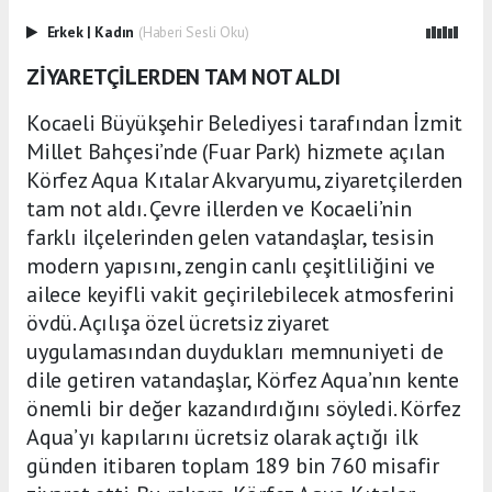
Erkek
|
Kadın
(Haberi Sesli Oku)
ZİYARETÇİLERDEN TAM NOT ALDI
Kocaeli Büyükşehir Belediyesi tarafından İzmit
Millet Bahçesi’nde (Fuar Park) hizmete açılan
Körfez Aqua Kıtalar Akvaryumu, ziyaretçilerden
tam not aldı. Çevre illerden ve Kocaeli’nin
farklı ilçelerinden gelen vatandaşlar, tesisin
modern yapısını, zengin canlı çeşitliliğini ve
ailece keyifli vakit geçirilebilecek atmosferini
övdü. Açılışa özel ücretsiz ziyaret
uygulamasından duydukları memnuniyeti de
dile getiren vatandaşlar, Körfez Aqua’nın kente
önemli bir değer kazandırdığını söyledi. Körfez
Aqua’yı kapılarını ücretsiz olarak açtığı ilk
günden itibaren toplam 189 bin 760 misafir