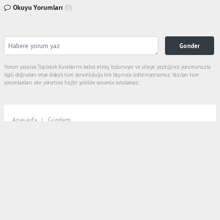
Okuyu Yorumları
(0)
Gonder
Yorum yazarak Topluluk Kuralları’nı kabul etmiş bulunuyor ve siteye yaptığınız yorumunuzla
ilgili doğrudan veya dolaylı tüm sorumluluğu tek başınıza üstleniyorsunuz. Yazılan tüm
yorumlardan site yönetimi hiçbir şekilde sorumlu tutulamaz.
Anasayfa
Gündem
NUFÜS MÜDÜRLÜĞÜNDE CUMARTESİ
İŞLEM YAPACAKLARIN RANDEVU
ALMASI GEREKİYOR
GÜNDEM
18.11.2022 - 20:07, Güncelleme: 18.11.2022 - 20:16