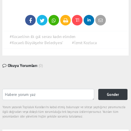
#Kocaeli’nin ilk gül serası kadın elinden
#Kocaeli Büyükşehir Belediyesi’
#İzmit Kozluca
Okuyu Yorumları
(0)
Gonder
Yorum yazarak Topluluk Kuralları’nı kabul etmiş bulunuyor ve siteye yaptığınız yorumunuzla
ilgili doğrudan veya dolaylı tüm sorumluluğu tek başınıza üstleniyorsunuz. Yazılan tüm
yorumlardan site yönetimi hiçbir şekilde sorumlu tutulamaz.