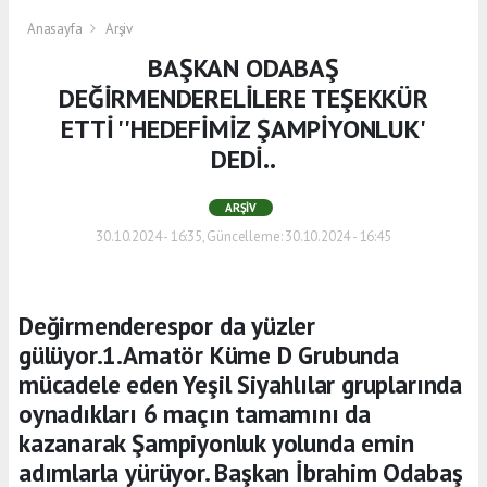
Anasayfa
Arşiv
BAŞKAN ODABAŞ
DEĞİRMENDERELİLERE TEŞEKKÜR
ETTİ ''HEDEFİMİZ ŞAMPİYONLUK'
DEDİ..
ARŞIV
30.10.2024 - 16:35, Güncelleme: 30.10.2024 - 16:45
Değirmenderespor da yüzler
gülüyor.1.Amatör Küme D Grubunda
mücadele eden Yeşil Siyahlılar gruplarında
oynadıkları 6 maçın tamamını da
kazanarak Şampiyonluk yolunda emin
adımlarla yürüyor. Başkan İbrahim Odabaş