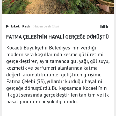
Erkek
|
Kadın
(Haberi Sesli Oku)
FATMA ÇELEBİ’NİN HAYALİ GERÇEĞE DÖNÜŞTÜ
Kocaeli Büyükşehir Belediyesi’nin verdiği
modern sera koşullarında kesme gül üretimi
gerçekleştiren, aynı zamanda gül yağı, gül suyu,
kozmetik ve parfümeri alanlarında katma
değerli aromatik ürünler geliştiren girişimci
Fatma Çelebi (35), yıllardır kurduğu hayalini
gerçeğe dönüştürdü. Bu kapsamda Kocaeli’nin
ilk gül serasında gerçekleştirilen tanıtım ve ilk
hasat programı büyük ilgi gördü.