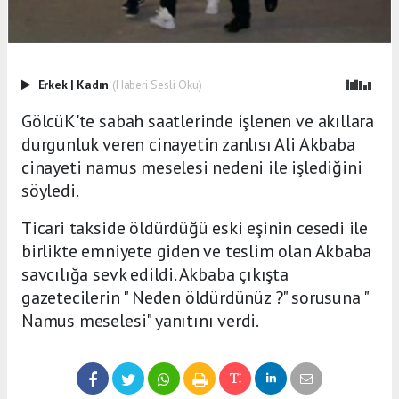
Erkek
|
Kadın
(Haberi Sesli Oku)
GölcüK'te sabah saatlerinde işlenen ve akıllara
durgunluk veren cinayetin zanlısı Ali Akbaba
cinayeti namus meselesi nedeni ile işlediğini
söyledi.
Ticari takside öldürdüğü eski eşinin cesedi ile
birlikte emniyete giden ve teslim olan Akbaba
savcılığa sevk edildi. Akbaba çıkışta
gazetecilerin " Neden öldürdünüz ?" sorusuna "
Namus meselesi" yanıtını verdi.