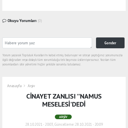
Okuyu Yorumları
(0)
Gonder
Yorum yazarak Topluluk Kuralları’nı kabul etmiş bulunuyor ve siteye yaptığınız yorumunuzla
ilgili doğrudan veya dolaylı tüm sorumluluğu tek başınıza üstleniyorsunuz. Yazılan tüm
yorumlardan site yönetimi hiçbir şekilde sorumlu tutulamaz.
Anasayfa
Arşiv
CİNAYET ZANLISI ''NAMUS
MESELESİ'DEDİ
ARŞIV
28.10.2021 - 20:03, Güncelleme: 28.10.2021 - 20:09