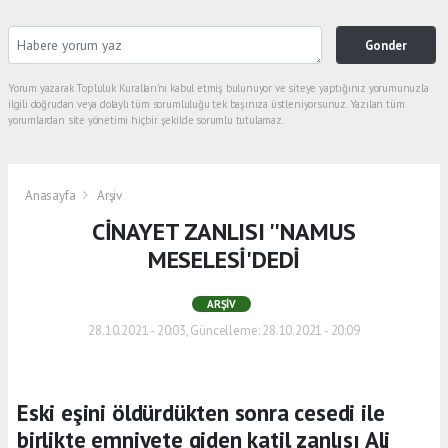
Gonder
Yorum yazarak Topluluk Kuralları’nı kabul etmiş bulunuyor ve siteye yaptığınız yorumunuzla
ilgili doğrudan veya dolaylı tüm sorumluluğu tek başınıza üstleniyorsunuz. Yazılan tüm
yorumlardan site yönetimi hiçbir şekilde sorumlu tutulamaz.
Anasayfa
Arşiv
CİNAYET ZANLISI ''NAMUS
MESELESİ'DEDİ
ARŞIV
28.10.2021 - 20:03, Güncelleme: 28.10.2021 - 20:09
Eski eşini öldürdükten sonra cesedi ile
birlikte emniyete giden katil zanlısı Ali