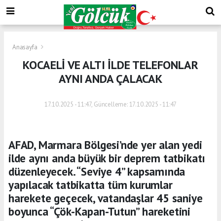
Anasayfa
KOCAELİ VE ALTI İLDE TELEFONLAR
AYNI ANDA ÇALACAK
17.10.2025 - 11:47, Güncelleme: 17.10.2025 - 11:47
AFAD, Marmara Bölgesi’nde yer alan yedi
ilde aynı anda büyük bir deprem tatbikatı
düzenleyecek. “Seviye 4” kapsamında
yapılacak tatbikatta tüm kurumlar
harekete geçecek, vatandaşlar 45 saniye
boyunca “Çök-Kapan-Tutun” hareketini