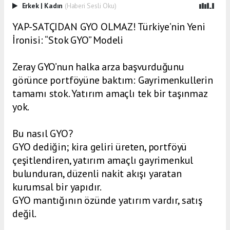
Erkek
|
Kadın
(Haberi Sesli Oku)
YAP-SATÇIDAN GYO OLMAZ! Türkiye’nin Yeni
İronisi: “Stok GYO” Modeli
Zeray GYO’nun halka arza başvurduğunu
görünce portföyüne baktım: Gayrimenkullerin
tamamı stok. Yatırım amaçlı tek bir taşınmaz
yok.
Bu nasıl GYO?
GYO dediğin; kira geliri üreten, portföyü
çeşitlendiren, yatırım amaçlı gayrimenkul
bulunduran, düzenli nakit akışı yaratan
kurumsal bir yapıdır.
GYO mantığının özünde yatırım vardır, satış
değil.