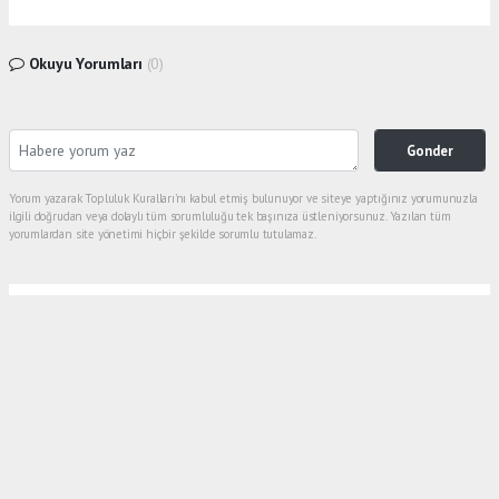
Okuyu Yorumları
(0)
Gonder
Yorum yazarak Topluluk Kuralları’nı kabul etmiş bulunuyor ve siteye yaptığınız yorumunuzla
ilgili doğrudan veya dolaylı tüm sorumluluğu tek başınıza üstleniyorsunuz. Yazılan tüm
yorumlardan site yönetimi hiçbir şekilde sorumlu tutulamaz.
Anasayfa
Spor
GÖLCÜKSPOR EVİNDE RAHAT
KAZANDI GÖLCÜKSPOR : 4
EVRENSEKİZ : 1
SPOR