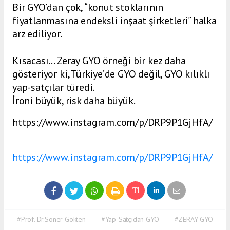
Bir GYO’dan çok, “konut stoklarının
fiyatlanmasına endeksli inşaat şirketleri” halka
arz ediliyor.
Kısacası… Zeray GYO örneği bir kez daha
gösteriyor ki, Türkiye’de GYO değil, GYO kılıklı
yap-satçılar türedi.
İroni büyük, risk daha büyük.
https://www.instagram.com/p/DRP9P1GjHfA/
https://www.instagram.com/p/DRP9P1GjHfA/
#Prof. Dr.Soner Gökten
#Yap-Satçıdan GYO
#ZERAY GYO