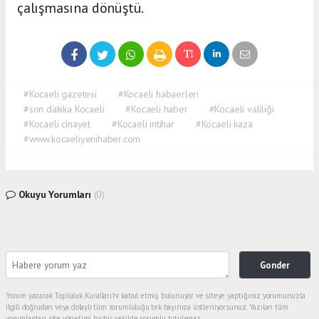
çalışmasına dönüştü.
#Kocaeli gazetesi
#Kocaeli habaerleri
#son dakika Kocaeli
#Kocaeli haber
#Kocaeli valiliği
#Kocaeli cinayet
#Kocaeli intihar
#Kocaeli kaza
#www.kocaeliyenihaber.com
Okuyu Yorumları
(0)
Gonder
Yorum yazarak Topluluk Kuralları’nı kabul etmiş bulunuyor ve siteye yaptığınız yorumunuzla
ilgili doğrudan veya dolaylı tüm sorumluluğu tek başınıza üstleniyorsunuz. Yazılan tüm
yorumlardan site yönetimi hiçbir şekilde sorumlu tutulamaz.