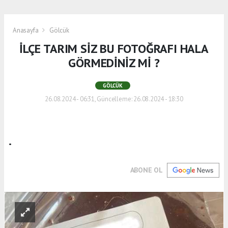
Anasayfa
Gölcük
İLÇE TARIM SİZ BU FOTOĞRAFI HALA
GÖRMEDİNİZ Mİ ?
GÖLCÜK
26.08.2024 - 06:31, Güncelleme: 26.08.2024 - 18:30
.
ABONE OL