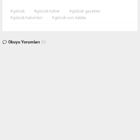
#gölcük
#gölcük haber
#gölcük gazetesi
#gölcük haberleri
#gölcük son dakika
Okuyu Yorumları
(0)
Gonder
Yorum yazarak Topluluk Kuralları’nı kabul etmiş bulunuyor ve siteye yaptığınız yorumunuzla
ilgili doğrudan veya dolaylı tüm sorumluluğu tek başınıza üstleniyorsunuz. Yazılan tüm
yorumlardan site yönetimi hiçbir şekilde sorumlu tutulamaz.
haber paketi
haber scripti
haber yazılımı
Tüm hakları saklı tutulmaktadır. Copyright 2026©
Haber Yazılımı :