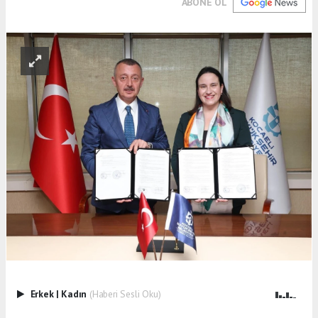
ABONE OL
Erkek
|
Kadın
(Haberi Sesli Oku)