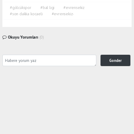
#gölcükspor
#bal ligi
#evrensekiz
#son dakka kocaeli
#evrensekiz-
Okuyu Yorumları
(0)
Gonder
Yorum yazarak Topluluk Kuralları’nı kabul etmiş bulunuyor ve siteye yaptığınız yorumunuzla
ilgili doğrudan veya dolaylı tüm sorumluluğu tek başınıza üstleniyorsunuz. Yazılan tüm
yorumlardan site yönetimi hiçbir şekilde sorumlu tutulamaz.
Anasayfa
Gündem
Böreğin İçinden Kıl Çıktığını İddia
Ederek Sosyal Medyada Paylaştı