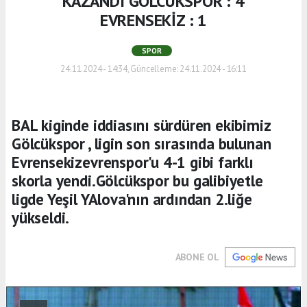
KAZANDI GÖLCÜKSPOR : 4
EVRENSEKİZ : 1
SPOR
24.11.2024 - 14:34, Güncelleme: 24.11.2024 - 16:11
BAL kiginde iddiasını sürdüren ekibimiz
Gölcükspor , ligin son sırasında bulunan
Evrensekizevrenspor'u 4-1 gibi farklı
skorla yendi.Gölcükspor bu galibiyetle
ligde Yeşil YAlova'nın ardından 2.liğe
yükseldi.
ABONE OL