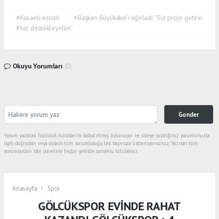
#Kocaeli esnafı
#Başkan Büyükakın’ı ağırladı: “Siz proje getirin
#biz destekleyelim”
Okuyu Yorumları
(0)
Gonder
Yorum yazarak Topluluk Kuralları’nı kabul etmiş bulunuyor ve siteye yaptığınız yorumunuzla
ilgili doğrudan veya dolaylı tüm sorumluluğu tek başınıza üstleniyorsunuz. Yazılan tüm
yorumlardan site yönetimi hiçbir şekilde sorumlu tutulamaz.
Anasayfa
Spor
GÖLCÜKSPOR EVİNDE RAHAT