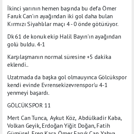
İkinci yarının hemen başında bu defa Ömer
Faruk Can'ın ayağından iki gol daha bulan
Kırmızı Siyahlılar maçı 4 - 0 önde götürüyor.
Dk 61 de konuk ekip Halil Bayın'ın ayağından
golü buldu. 4-1
Karşılaşmanın normal süresine +5 dakika
eklendi..
Uzatmada da başka gol olmauyınca Gölcükspor
kendi evinde Evrensekizevrenspor'u 4-1
yenmeyi başardı.
GÖLCÜKSPOR 11
Mert Can Tunca, Aykut Köz, Abdülkadir Kaba,
Volkan Geyik, Erdoğan Yiğit Doğan, Fatih
Gümüşel, Eren Kara, Ömer Faruk Can, Yahya