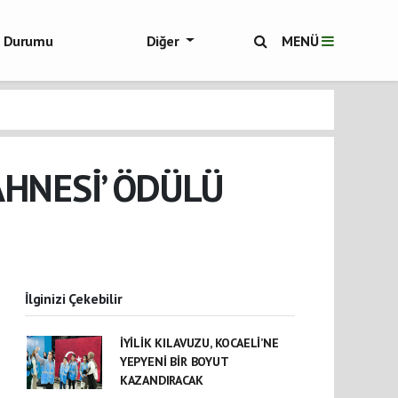
ol Durumu
Diğer
MENÜ
ükşehir Haberleri
AHNESİ’ ÖDÜLÜ
İlginizi Çekebilir
İYİLİK KILAVUZU, KOCAELİ’NE
YEPYENİ BİR BOYUT
KAZANDIRACAK