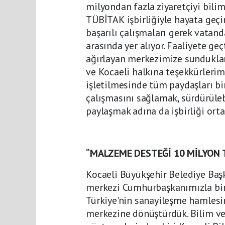
milyondan fazla ziyaretçiyi bili
TÜBİTAK işbirliğiyle hayata geçi
başarılı çalışmaları gerek vatan
arasında yer alıyor. Faaliyete ge
ağırlayan merkezimize sundukları
ve Kocaeli halkına teşekkürleri
işletilmesinde tüm paydaşları bi
çalışmasını sağlamak, sürdürüleb
paylaşmak adına da işbirliği orta
“MALZEME DESTEĞİ 10 MİLYON T
Kocaeli Büyükşehir Belediye Başk
merkezi Cumhurbaşkanımızla birl
Türkiye'nin sanayileşme hamlesin
merkezine dönüştürdük. Bilim v