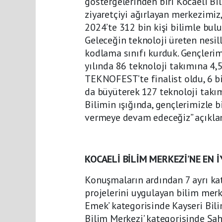
göstergelerinden biri Kocaeli Bi
ziyaretçiyi ağırlayan merkezimiz
2024’te 312 bin kişi bilimle bulu
Geleceğin teknoloji üreten nesil
kodlama sınıfı kurduk. Gençlerim
yılında 86 teknoloji takımına 4,
TEKNOFEST’te finalist oldu, 6 bi
da büyüterek 127 teknoloji takı
Bilimin ışığında, gençlerimizle 
vermeye devam edeceğiz” açıkla
KOCAELİ BİLİM MERKEZİ’NE EN İ
Konuşmaların ardından 7 ayrı kate
projelerini uygulayan bilim merk
Emek’ kategorisinde Kayseri Bili
Bilim Merkezi’ kategorisinde Şahi