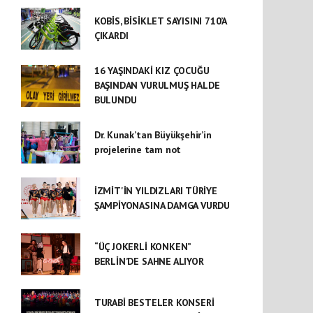
KOBİS, BİSİKLET SAYISINI 710’A
ÇIKARDI
16 YAŞINDAKİ KIZ ÇOCUĞU
BAŞINDAN VURULMUŞ HALDE
BULUNDU
Dr. Kunak’tan Büyükşehir’in
projelerine tam not
İZMİT'İN YILDIZLARI TÜRİYE
ŞAMPİYONASINA DAMGA VURDU
“ÜÇ JOKERLİ KONKEN”
BERLİN’DE SAHNE ALIYOR
TURABİ BESTELER KONSERİ