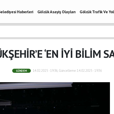
elediyesi Haberleri
Gölcük Asayiş Olayları
Gölcük Trafik Ve Y
Vefatlar
Son Dakika Kocaeli
Gölcükspor Haberleri
Kocaeli Büy
aberleri
KŞEHİR’E ‘EN İYİ BİLİM S
14.02.2025 - 19:36, Güncelleme: 14.02.2025 - 19:36
GÜNDEM