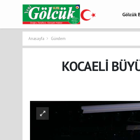
Gölcük B
Gölcük 
Gölcük H
Anasayfa
Gündem
KOCAELİ BÜYÜ