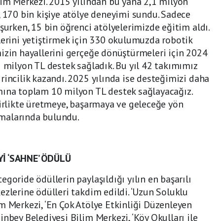
lim Merkezi. 2015 yılından bu yana 2,1 milyon
, 170 bin kişiye atölye deneyimi sundu. Sadece
şurken, 15 bin öğrenci atölyelerimizde eğitim aldı.
lerini yetiştirmek için 330 okulumuzda robotik
izin hayallerini gerçeğe dönüştürmeleri için 2024
5 milyon TL destek sağladık. Bu yıl 42 takımımız
rincilik kazandı. 2025 yılında ise desteğimizi daha
mına toplam 10 milyon TL destek sağlayacağız.
birlikte üretmeye, başarmaya ve geleceğe yön
malarında bulundu.
Yİ ‘SAHNE’ ÖDÜLÜ
goride ödüllerin paylaşıldığı yılın en başarılı
ezlerine ödülleri takdim edildi. ‘Uzun Soluklu
m Merkezi, ‘En Çok Atölye Etkinliği Düzenleyen
nbey Belediyesi Bilim Merkezi, ‘Köy Okulları ile