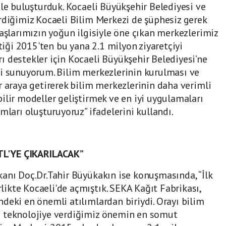
mle buluşturduk. Kocaeli Büyükşehir Belediyesi ve
rdiğimiz Kocaeli Bilim Merkezi de şüphesiz gerek
daşlarımızın yoğun ilgisiyle öne çıkan merkezlerimiz
çtiği 2015'ten bu yana 2.1 milyon ziyaretçiyi
 destekler için Kocaeli Büyükşehir Belediyesi’ne
mi sunuyorum. Bilim merkezlerinin kurulması ve
r araya getirerek bilim merkezlerinin daha verimli
ilir modeller geliştirmek ve en iyi uygulamaları
mları oluşturuyoruz” ifadelerini kullandı.
L'YE ÇIKARILACAK”
anı Doç.Dr.Tahir Büyükakın ise konuşmasında, “İlk
ikte Kocaeli'de açmıştık. SEKA Kağıt Fabrikası,
deki en önemli atılımlardan biriydi. Orayı bilim
e teknolojiye verdiğimiz önemin en somut