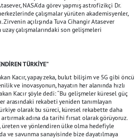
tasever, NASA’da görev yapmış astrofizikçi Dr.
merkezlerinde çalışmalar yürüten akademisyenler,
. Zirvenin açılışında Tuva Cihangir Atasever
n uzay çalışmalarındaki son gelişmeleri
ENDİREN TÜRKİYE”
n Kacır, yapay zeka, bulut bilişim ve 5G gibi öncü
yenilik ve inovasyonun, hayatın her alanında hızlı
akan Kacır şöyle dedi: “Bu gelişmeler küresel güç
eler arasındaki rekabeti yeniden tanımlayan
 Türkiye olarak bu süreci, küresel rekabette daha
artırmak adına da tarihi fırsat olarak görüyoruz.
, üreten ve yönlendiren ülke olma hedefiyle
tikada ve savunma sanayisinde bize dayatılmaya