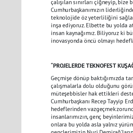
çalışılan sınırları çiğneyip, bize 
Cumhurbaşkanımızın liderliğinde
teknolojide öz yeterliliğini sağl
inşa ediyoruz. Elbette bu yolda 
insan kaynağımız. Biliyoruz ki b
inovasyonda öncü olmayı hedefley
“PROJELERDE TEKNOFEST KUŞAĞ
Geçmişe dönüp baktığımızda tar
çalışmalarla dolu olduğunu görüy
müteşebbisler hak ettikleri desteğ
Cumhurbaşkanı Recep Tayyip Erdoğ
hedeflerinden vazgeçmek zorunda 
insanlarımızın, genç beyinlerimiz
onlara bu yolda asla yalnız yürü
gençlerimizin Nuri Demirağ'ların,