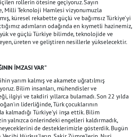
biçilen rollerin ötesine geçiyoruz. Sayın
, Milli Teknoloji Hamlesi vizyonumuzla
amış, küresel rekabette güçlü ve bağımsız Türkiye’yi
attığımız adımların odağında en kıymetli hazinemiz,
üyük ve güçlü Türkiye bilimde, teknolojide ve
en, üreten ve geliştiren nesillerle yükselecektir.
ININ İMZASI VAR”
ihin yarım kalmış ve akamete uğratılmış
oruz. Bilim insanları, mühendisler ve
i, ilgiyi ve takdiri yıllarca bulamadı. Son 22 yılda
an'ın liderliğinde, Türk çocuklarının
kalmadığı Türkiye'yi inşa ettik. Bilim
in yalnızca önlerindeki engelleri kaldırmadık,
meyeceklerini de desteklerimizle gösterdik. Bugün
 Vecihi Hürkuş'ların, Şakir Zümre'lerin, Nuri