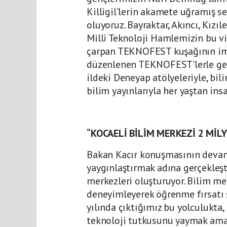
Killigil'lerin akamete uğramış s
oluyoruz. Bayraktar, Akıncı, Kızıl
Milli Teknoloji Hamlemizin bu viz
çarpan TEKNOFEST kuşağının imza
düzenlenen TEKNOFEST'lerle genç
ildeki Deneyap atölyeleriyle, bil
bilim yayınlarıyla her yaştan in
“KOCAELİ BİLİM MERKEZİ 2 MİLY
Bakan Kacır konuşmasının devam
yaygınlaştırmak adına gerçekleşt
merkezleri oluşturuyor. Bilim mer
deneyimleyerek öğrenme fırsatı s
yılında çıktığımız bu yolculukta
teknoloji tutkusunu yaymak ama