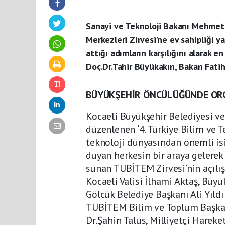
Sanayi ve Teknoloji Bakanı Mehmet Fa
Merkezleri Zirvesi’ne ev sahipliği 
attığı adımların karşılığını alarak 
Doç.Dr.Tahir Büyükakın, Bakan Fatih 
BÜYÜKŞEHİR ÖNCÜLÜĞÜNDE ORG
Kocaeli Büyükşehir Belediyesi ve
düzenlenen ‘4. Türkiye Bilim ve Te
teknoloji dünyasından önemli isim
duyan herkesin bir araya gelerek
sunan TÜBİTEM Zirvesi’nin açılış
Kocaeli Valisi İlhami Aktaş, Büy
Gölcük Belediye Başkanı Ali Yıldı
TÜBİTEM Bilim ve Toplum Başkan
Dr.Şahin Talus, Milliyetçi Hareket