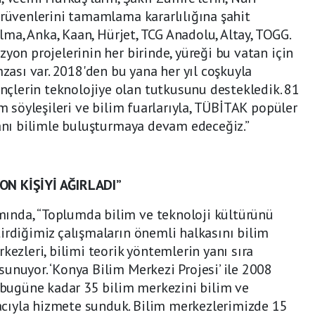
erüvenlerini tamamlama kararlılığına şahit
elma, Anka, Kaan, Hürjet, TCG Anadolu, Altay, TOGG.
yon projelerinin her birinde, yüreği bu vatan için
sı var. 2018'den bu yana her yıl coşkuyla
lerin teknolojiye olan tutkusunu destekledik. 81
im söyleşileri ve bilim fuarlarıyla, TÜBİTAK popüler
sanı bilimle buluşturmaya devam edeceğiz.”
ON KİŞİYİ AĞIRLADI”
ında, “Toplumda bilim ve teknoloji kültürünü
irdiğimiz çalışmaların önemli halkasını bilim
kezleri, bilimi teorik yöntemlerin yanı sıra
unuyor. ‘Konya Bilim Merkezi Projesi’ ile 2008
, bugüne kadar 35 bilim merkezini bilim ve
cıyla hizmete sunduk. Bilim merkezlerimizde 15