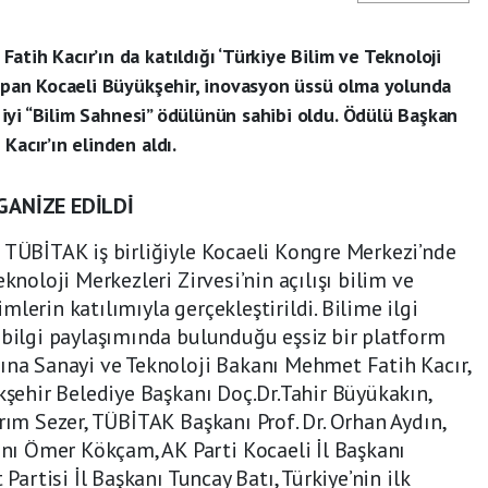
tih Kacır’ın da katıldığı ‘Türkiye Bilim ve Teknoloji
yapan Kocaeli Büyükşehir, inovasyon üssü olma yolunda
en iyi “Bilim Sahnesi” ödülünün sahibi oldu. Ödülü Başkan
Kacır’ın elinden aldı.
ANİZE EDİLDİ
 TÜBİTAK iş birliğiyle Kocaeli Kongre Merkezi’nde
knoloji Merkezleri Zirvesi’nin açılışı bilim ve
lerin katılımıyla gerçekleştirildi. Bilime ilgi
 bilgi paylaşımında bulunduğu eşsiz bir platform
ına Sanayi ve Teknoloji Bakanı Mehmet Fatih Kacır,
ükşehir Belediye Başkanı Doç.Dr.Tahir Büyükakın,
rım Sezer, TÜBİTAK Başkanı Prof. Dr. Orhan Aydın,
ı Ömer Kökçam, AK Parti Kocaeli İl Başkanı
 Partisi İl Başkanı Tuncay Batı, Türkiye’nin ilk