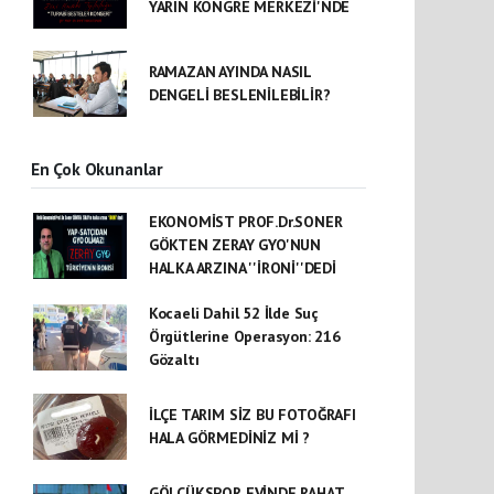
YARIN KONGRE MERKEZİ'NDE
RAMAZAN AYINDA NASIL
DENGELİ BESLENİLEBİLİR?
En Çok Okunanlar
EKONOMİST PROF.Dr.SONER
GÖKTEN ZERAY GYO'NUN
HALKA ARZINA ''İRONİ''DEDİ
Kocaeli Dahil 52 İlde Suç
Örgütlerine Operasyon: 216
Gözaltı
İLÇE TARIM SİZ BU FOTOĞRAFI
HALA GÖRMEDİNİZ Mİ ?
GÖLCÜKSPOR EVİNDE RAHAT