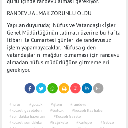
günü içinde randevu alması gerekiyor.
RANDEVU ALMAK ZORUNLU OLDU
Yapılan duyuruda; Nüfus ve Vatandaşlık İşleri
Genel Müdürlüğünün talimatı üzerine bu hafta
itibarı ile Cumartesi günleri de randevusuz
işlem yapamayacaklar. Nüfusa giden
vatandaşların mağdur olmaması için randevu
almadan nüfus müdürlüğüne gitmemeleri
gerekiyor.
#nüfus
#gölcük
#işlem
#randevu
#kocaeli gazeteleri
#Gölcük
#kocaeli flas haber
#son dakika haberleri
#Kocaeli Gazete
#kocaeli son dakika
#Başiskele
#Kartepe
#Gebze