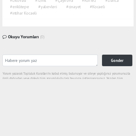
#Dilovası
#İzmit
#Çayırova
#Körfez
#Darıca
#eriklitepe
#yalıevleri
#cinayet
#Kocaeli
#intihar Kocaeli
Okuyu Yorumları
(0)
Gonder
Yorum yazarak Topluluk Kuralları’nı kabul etmiş bulunuyor ve siteye yaptığınız yorumunuzla
ilgili doğrudan veya dolaylı tüm sorumluluğu tek başınıza üstleniyorsunuz. Yazılan tüm
yorumlardan site yönetimi hiçbir şekilde sorumlu tutulamaz.
haber paketi
haber scripti
haber yazılımı
Tüm hakları saklı tutulmaktadır. Copyright 2026©
Haber Yazılımı :
Web Aksiyon ®