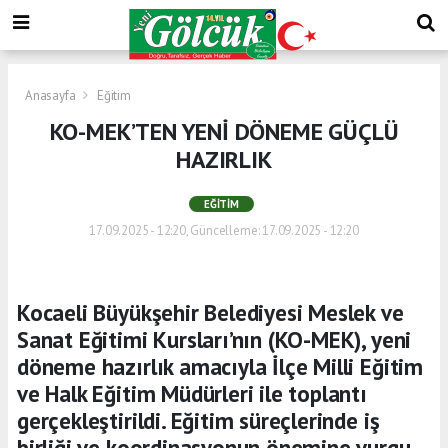
Anasayfa
Eğitim
KO-MEK’TEN YENİ DÖNEME GÜÇLÜ
HAZIRLIK
EĞITIM
17.09.2025 - 12:20, Güncelleme: 17.09.2025 - 12:20
Kocaeli Büyükşehir Belediyesi Meslek ve
Sanat Eğitimi Kursları’nın (KO-MEK), yeni
döneme hazırlık amacıyla İlçe Milli Eğitim
ve Halk Eğitim Müdürleri ile toplantı
gerçekleştirildi. Eğitim süreçlerinde iş
birliği ve koordinasyonun önemine vurgu