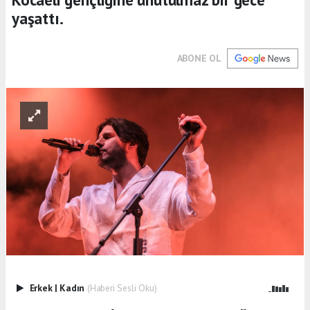
yaşattı.
ABONE OL
Erkek
|
Kadın
(Haberi Sesli Oku)