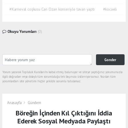
#Karneval coşkusu Can Ozan konseriyle tavan yaptı
#kocaeli
Okuyu Yorumları
(0)
Gonder
Yorum yazarak Topluluk Kuralları’nı kabul etmiş bulunuyor ve siteye yaptığınız yorumunuzla
ilgili doğrudan veya dolaylı tüm sorumluluğu tek başınıza üstleniyorsunuz. Yazılan tüm
yorumlardan site yönetimi hiçbir şekilde sorumlu tutulamaz.
Anasayfa
Gündem
Böreğin İçinden Kıl Çıktığını İddia
Ederek Sosyal Medyada Paylaştı