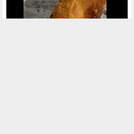
Okuyu Yorumları
(0)
Gonder
Yorum yazarak Topluluk Kuralları’nı kabul etmiş bulunuyor ve siteye yaptığınız
yorumunuzla ilgili doğrudan veya dolaylı tüm sorumluluğu tek başınıza
üstleniyorsunuz. Yazılan tüm yorumlardan site yönetimi hiçbir şekilde sorumlu
tutulamaz.