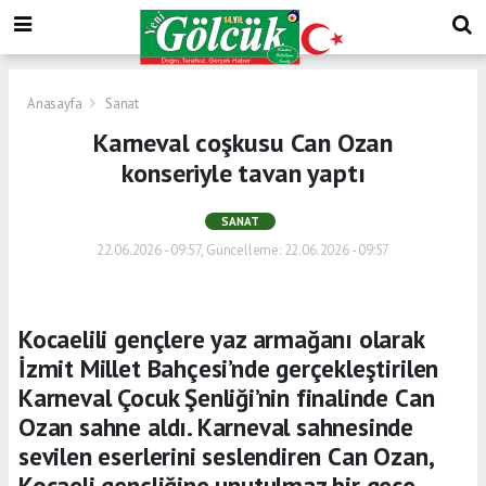
Anasayfa
Sanat
Karneval coşkusu Can Ozan
konseriyle tavan yaptı
SANAT
22.06.2026 - 09:57, Güncelleme: 22.06.2026 - 09:57
Kocaelili gençlere yaz armağanı olarak
İzmit Millet Bahçesi’nde gerçekleştirilen
Karneval Çocuk Şenliği’nin finalinde Can
Ozan sahne aldı. Karneval sahnesinde
sevilen eserlerini seslendiren Can Ozan,
Kocaeli gençliğine unutulmaz bir gece