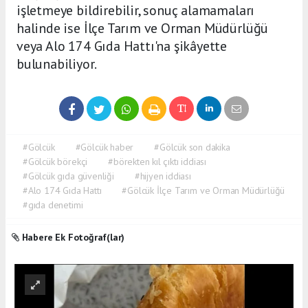
işletmeye bildirebilir, sonuç alamamaları
halinde ise İlçe Tarım ve Orman Müdürlüğü
veya Alo 174 Gıda Hattı'na şikâyette
bulunabiliyor.
#Gölcük
#Gölcük haber
#Gölcük son dakika
#Gölcük börekçi
#börekten kıl çıktı iddiası
#Gölcük gıda güvenliği
#hijyen iddiası
#Alo 174 Gıda Hattı
#Gölcük İlçe Tarım ve Orman Müdürlüğü
#gıda denetimi
Habere Ek Fotoğraf(lar)