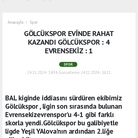
Anasayfa
Spor
GÖLCÜKSPOR EVİNDE RAHAT
KAZANDI GÖLCÜKSPOR : 4
EVRENSEKİZ : 1
SPOR
24.11.2024 - 14:34, Güncelleme: 24.11.2024 - 16:11
BAL kiginde iddiasını sürdüren ekibimiz
Gölcükspor , ligin son sırasında bulunan
Evrensekizevrenspor'u 4-1 gibi farklı
skorla yendi.Gölcükspor bu galibiyetle
ligde Yeşil YAlova'nın ardından 2.liğe