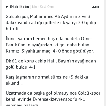
Erkek
|
Kadın
(Haberi Sesli Oku)
Gölcükspor, Muhammed Ali Aydın'ın 2 ve 3
dakikasında attığı gollerle ilk yarıyı 2-0 galip
bitirdi.
İkinci yarının hemen başında bu defa Ömer
Faruk Can'ın ayağından iki gol daha bulan
Kırmızı Siyahlılar maçı 4 - 0 önde götürüyor.
Dk 61 de konuk ekip Halil Bayın'ın ayağından
golü buldu. 4-1
Karşılaşmanın normal süresine +5 dakika
eklendi..
Uzatmada da başka gol olmauyınca Gölcükspor
kendi evinde Evrensekizevrenspor'u 4-1
yenmeyi başardı.