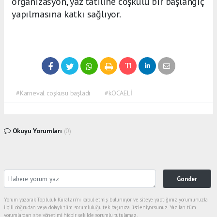
organizasyon, yaz tatiline coşkulu bir başlangıç
yapılmasına katkı sağlıyor.
#Karneval coşkusu başladı
#kOCAELİ
Okuyu Yorumları
(0)
Gonder
Yorum yazarak Topluluk Kuralları’nı kabul etmiş bulunuyor ve siteye yaptığınız yorumunuzla
ilgili doğrudan veya dolaylı tüm sorumluluğu tek başınıza üstleniyorsunuz. Yazılan tüm
yorumlardan site yönetimi hiçbir şekilde sorumlu tutulamaz.