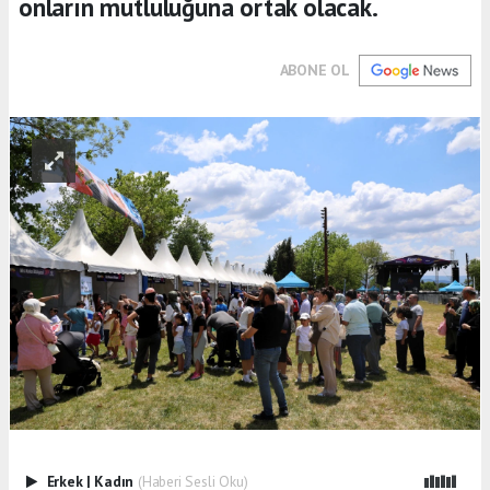
onların mutluluğuna ortak olacak.
ABONE OL
Erkek
|
Kadın
(Haberi Sesli Oku)