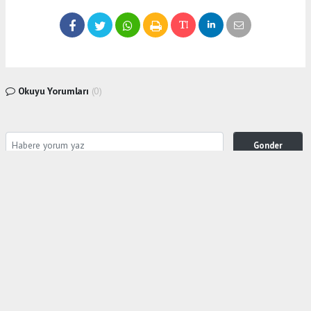
Okuyu Yorumları
(0)
Gonder
Yorum yazarak Topluluk Kuralları’nı kabul etmiş bulunuyor ve siteye yaptığınız yorumunuzla
ilgili doğrudan veya dolaylı tüm sorumluluğu tek başınıza üstleniyorsunuz. Yazılan tüm
yorumlardan site yönetimi hiçbir şekilde sorumlu tutulamaz.
haber paketi
haber scripti
haber yazılımı
Tüm hakları saklı tutulmaktadır. Copyright 2026©
Haber Yazılımı :
Web Aksiyon ®