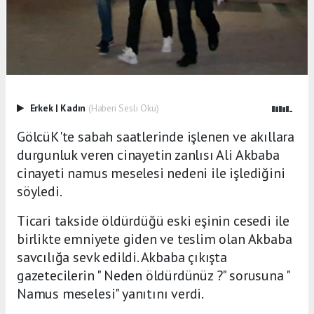
Erkek
|
Kadın
(Haberi Sesli Oku)
GölcüK'te sabah saatlerinde işlenen ve akıllara
durgunluk veren cinayetin zanlısı Ali Akbaba
cinayeti namus meselesi nedeni ile işlediğini
söyledi.
Ticari takside öldürdüğü eski eşinin cesedi ile
birlikte emniyete giden ve teslim olan Akbaba
savcılığa sevk edildi. Akbaba çıkışta
gazetecilerin " Neden öldürdünüz ?" sorusuna "
Namus meselesi" yanıtını verdi.