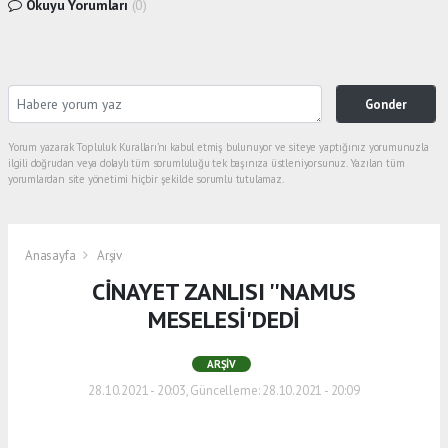
Okuyu Yorumları
(0)
Gonder
Yorum yazarak Topluluk Kuralları’nı kabul etmiş bulunuyor ve siteye yaptığınız yorumunuzla
ilgili doğrudan veya dolaylı tüm sorumluluğu tek başınıza üstleniyorsunuz. Yazılan tüm
yorumlardan site yönetimi hiçbir şekilde sorumlu tutulamaz.
Anasayfa
Arşiv
CİNAYET ZANLISI ''NAMUS
MESELESİ'DEDİ
ARŞIV
28.10.2021 - 20:03, Güncelleme: 28.10.2021 - 20:09