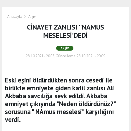
Anasayfa
Arşiv
CİNAYET ZANLISI ''NAMUS
MESELESİ'DEDİ
ARŞIV
28.10.2021 - 20:03, Güncelleme: 28.10.2021 - 20:09
Eski eşini öldürdükten sonra cesedi ile
birlikte emniyete giden katil zanlısı Ali
Akbaba savcılığa sevk edildi. Akbaba
emniyet çıkışında "Neden öldürdünüz?"
sorusuna " NAmus meselesi" karşılığını
verdi.