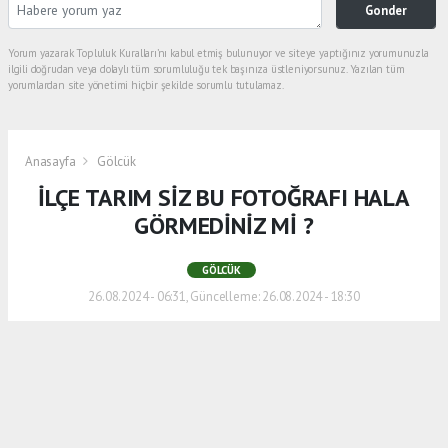
Gonder
Yorum yazarak Topluluk Kuralları’nı kabul etmiş bulunuyor ve siteye yaptığınız yorumunuzla
ilgili doğrudan veya dolaylı tüm sorumluluğu tek başınıza üstleniyorsunuz. Yazılan tüm
yorumlardan site yönetimi hiçbir şekilde sorumlu tutulamaz.
Anasayfa
Gölcük
İLÇE TARIM SİZ BU FOTOĞRAFI HALA
GÖRMEDİNİZ Mİ ?
GÖLCÜK
26.08.2024 - 06:31, Güncelleme: 26.08.2024 - 18:30
.
ABONE OL