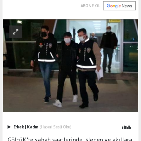
ABONE OL
Erkek
|
Kadın
(Haberi Sesli Oku)
GölcüK'te sabah saatlerinde işlenen ve akıllara