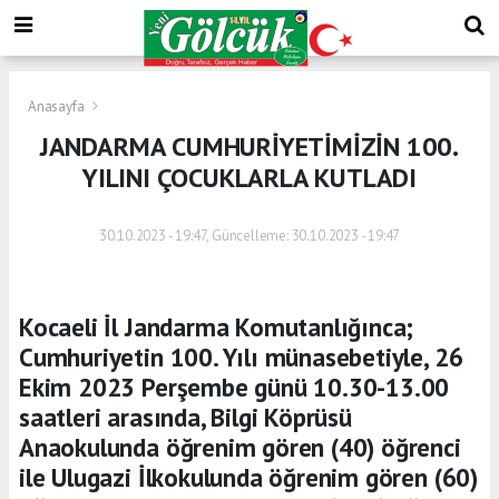
Anasayfa
JANDARMA CUMHURİYETİMİZİN 100.
YILINI ÇOCUKLARLA KUTLADI
30.10.2023 - 19:47, Güncelleme: 30.10.2023 - 19:47
Kocaeli İl Jandarma Komutanlığınca;
Cumhuriyetin 100. Yılı münasebetiyle, 26
Ekim 2023 Perşembe günü 10.30-13.00
saatleri arasında, Bilgi Köprüsü
Anaokulunda öğrenim gören (40) öğrenci
ile Ulugazi İlkokulunda öğrenim gören (60)