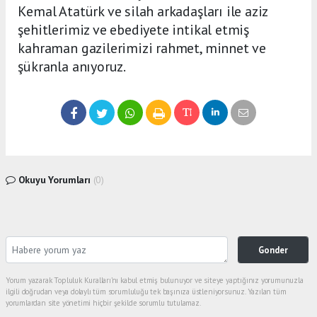
Kemal Atatürk ve silah arkadaşları ile aziz
şehitlerimiz ve ebediyete intikal etmiş
kahraman gazilerimizi rahmet, minnet ve
şükranla anıyoruz.
Okuyu Yorumları
(0)
Gonder
Yorum yazarak Topluluk Kuralları’nı kabul etmiş bulunuyor ve siteye yaptığınız yorumunuzla
ilgili doğrudan veya dolaylı tüm sorumluluğu tek başınıza üstleniyorsunuz. Yazılan tüm
yorumlardan site yönetimi hiçbir şekilde sorumlu tutulamaz.