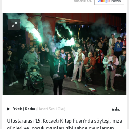
ABONE OL
Erkek
|
Kadın
(Haberi Sesli Oku)
Uluslararası 15. Kocaeli Kitap Fuarı’nda söyleşi, imza
günleri ve
çocuk oyunları gibi sahne oyunlarının