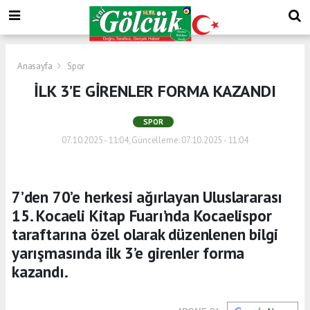
Anasayfa
Spor
İLK 3’E GİRENLER FORMA KAZANDI
SPOR
07.10.2025 - 11:04, Güncelleme: 07.10.2025 - 11:04
7’den 70’e herkesi ağırlayan Uluslararası
15. Kocaeli Kitap Fuarı’nda Kocaelispor
taraftarına özel olarak düzenlenen bilgi
yarışmasında ilk 3’e girenler forma
kazandı.