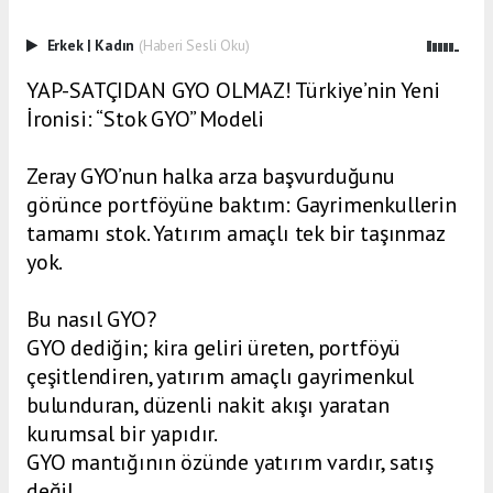
Erkek
|
Kadın
(Haberi Sesli Oku)
YAP-SATÇIDAN GYO OLMAZ! Türkiye’nin Yeni
İronisi: “Stok GYO” Modeli
Zeray GYO’nun halka arza başvurduğunu
görünce portföyüne baktım: Gayrimenkullerin
tamamı stok. Yatırım amaçlı tek bir taşınmaz
yok.
Bu nasıl GYO?
GYO dediğin; kira geliri üreten, portföyü
çeşitlendiren, yatırım amaçlı gayrimenkul
bulunduran, düzenli nakit akışı yaratan
kurumsal bir yapıdır.
GYO mantığının özünde yatırım vardır, satış
değil.