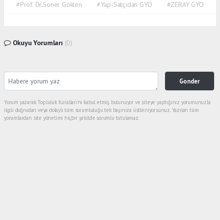
#Prof. Dr.Soner Gökten
#Yap-Satçıdan GYO
#ZERAY GYO
Okuyu Yorumları
(0)
Gonder
Yorum yazarak Topluluk Kuralları’nı kabul etmiş bulunuyor ve siteye yaptığınız yorumunuzla
ilgili doğrudan veya dolaylı tüm sorumluluğu tek başınıza üstleniyorsunuz. Yazılan tüm
yorumlardan site yönetimi hiçbir şekilde sorumlu tutulamaz.
haber paketi
haber scripti
haber yazılımı
Tüm hakları saklı tutulmaktadır. Copyright 2026©
Haber Yazılımı :
Web Aksiyon ®