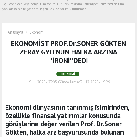
ilgili doğrudan veya dolaylı tüm sorumluluğu tek başınıza üstleniyorsunuz. Yazılan tüm
yorumlardan site yönetimi hiçbir şekilde sorumlu tutulamaz.
Anasayfa
Ekonomi
EKONOMİST PROF.Dr.SONER GÖKTEN
ZERAY GYO'NUN HALKA ARZINA
''İRONİ''DEDİ
EKONOMI
19.11.2025 - 23:05, Güncelleme: 31.12.2025 - 19:29
Ekonomi dünyasının tanınmış isimlrinden,
özellikle finansal yatırımlar konusunda
görüşlerine değer verilen Prof. Dr.Soner
Gökten, halka arz başvurusunda bulunan