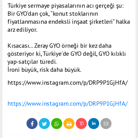
Türkiye sermaye piyasalarının acı gerçeği şu:
Bir GYO’dan çok, “konut stoklarının
fiyatlanmasına endeksli inşaat şirketleri” halka
arz ediliyor.
Kısacası… Zeray GYO örneği bir kez daha
gösteriyor ki, Türkiye’de GYO değil, GYO kılıklı
yap-satçılar türedi.
İroni büyük, risk daha büyük.
https://www.instagram.com/p/DRP9P1GjHfA/
https://www.instagram.com/p/DRP9P1GjHfA/