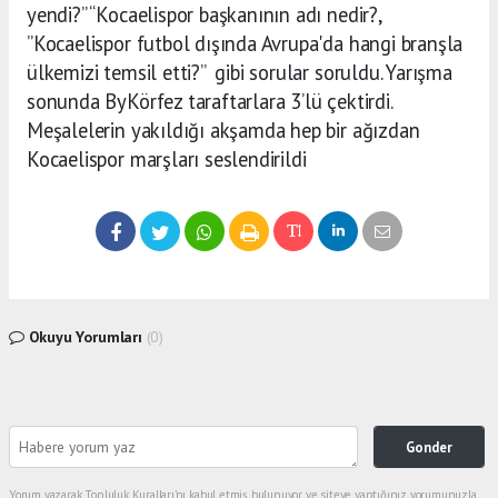
yendi?” “Kocaelispor başkanının adı nedir?,
”Kocaelispor futbol dışında Avrupa'da hangi branşla
ülkemizi temsil etti?” gibi sorular soruldu. Yarışma
sonunda ByKörfez taraftarlara 3’lü çektirdi.
Meşalelerin yakıldığı akşamda hep bir ağızdan
Kocaelispor marşları seslendirildi
Okuyu Yorumları
(0)
Gonder
Yorum yazarak Topluluk Kuralları’nı kabul etmiş bulunuyor ve siteye yaptığınız yorumunuzla