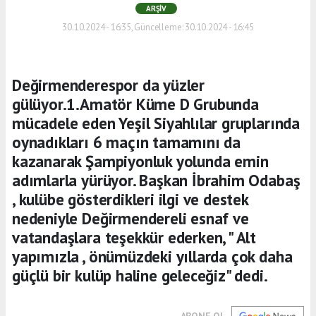
ARŞIV
30.10.2024 - 16:35, Güncelleme: 30.10.2024 - 16:45
Değirmenderespor da yüzler
gülüyor.1.Amatör Küme D Grubunda
mücadele eden Yeşil Siyahlılar gruplarında
oynadıkları 6 maçın tamamını da
kazanarak Şampiyonluk yolunda emin
adımlarla yürüyor. Başkan İbrahim Odabaş
, kulübe gösterdikleri ilgi ve destek
nedeniyle Değirmendereli esnaf ve
vatandaşlara teşekkür ederken, " Alt
yapımızla , önümüzdeki yıllarda çok daha
güçlü bir kulüp haline geleceğiz" dedi.