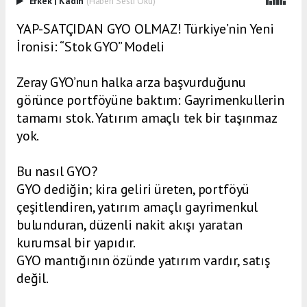
Erkek
|
Kadın
(Haberi Sesli Oku)
YAP-SATÇIDAN GYO OLMAZ! Türkiye’nin Yeni
İronisi: “Stok GYO” Modeli
Zeray GYO’nun halka arza başvurduğunu
görünce portföyüne baktım: Gayrimenkullerin
tamamı stok. Yatırım amaçlı tek bir taşınmaz
yok.
Bu nasıl GYO?
GYO dediğin; kira geliri üreten, portföyü
çeşitlendiren, yatırım amaçlı gayrimenkul
bulunduran, düzenli nakit akışı yaratan
kurumsal bir yapıdır.
GYO mantığının özünde yatırım vardır, satış
değil.