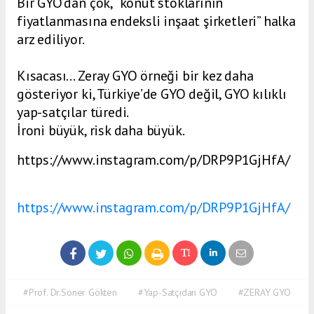
Bir GYO’dan çok, “konut stoklarının
fiyatlanmasına endeksli inşaat şirketleri” halka
arz ediliyor.
Kısacası… Zeray GYO örneği bir kez daha
gösteriyor ki, Türkiye’de GYO değil, GYO kılıklı
yap-satçılar türedi.
İroni büyük, risk daha büyük.
https://www.instagram.com/p/DRP9P1GjHfA/
https://www.instagram.com/p/DRP9P1GjHfA/
#Prof. Dr.Soner Gökten
#Yap-Satçıdan GYO
#ZERAY GYO