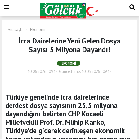
Anasayfa
Ekonomi
İcra Dairelerine Yeni Gelen Dosya
Sayısı 5 Milyona Dayandı!
EKONOMI
30.06.2026 - 09:38, Güncelleme: 30.06.2026 - 09:38
Türkiye genelinde icra dairelerinde
derdest dosya sayısının 25,5 milyona
dayandığını belirten CHP Kocaeli
Milletvekili Prof. Dr. Mühip Kanko,
Türkiye'de giderek derinleşen ekonomik
krizin vatandaşın yaşamını her geçen gün