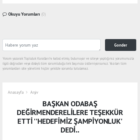
Okuyu Yorumları
(0)
Gonder
Yorum yazarak Topluluk Kuralları’nı kabul etmiş bulunuyor ve siteye yaptığınız yorumunuzla
ilgili doğrudan veya dolaylı tüm sorumluluğu tek başınıza üstleniyorsunuz. Yazılan tüm
yorumlardan site yönetimi hiçbir şekilde sorumlu tutulamaz.
Anasayfa
Arşiv
BAŞKAN ODABAŞ
DEĞİRMENDERELİLERE TEŞEKKÜR
ETTİ ''HEDEFİMİZ ŞAMPİYONLUK'
DEDİ..