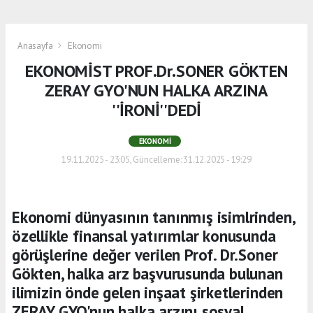
Anasayfa
Ekonomi
EKONOMİST PROF.Dr.SONER GÖKTEN
ZERAY GYO'NUN HALKA ARZINA
''İRONİ''DEDİ
EKONOMI
19.11.2025 - 23:05, Güncelleme: 31.12.2025 - 19:29
Ekonomi dünyasının tanınmış isimlrinden,
özellikle finansal yatırımlar konusunda
görüşlerine değer verilen Prof. Dr.Soner
Gökten, halka arz başvurusunda bulunan
ilimizin önde gelen inşaat şirketlerinden
ZERAY GYO'nun halka arzını sosyal