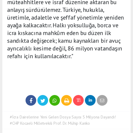
müteahhitlere ve israf düzenine aktaran bu
anlayış sürdürülemez. Türkiye, hukukla,
üretimle, adaletle ve şeffaf yönetimle yeniden
ayağa kalkacaktır. Halkı yoksulluğa, borca ve
icra kıskacına mahkûm eden bu düzen ilk
sandıkta değişecek; kamu kaynakları bir avuç
ayrıcalıklı kesime değil, 86 milyon vatandaşın
refahı için kullanılacaktır."
#İcra Dairelerine Yeni Gelen Dosya Sayısı 5 Milyona Dayandı!
#CHP Kocaeli Milletvekili Prof. Dr. Mühip Kanko