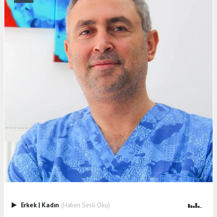
Erkek
|
Kadın
(Haberi Sesli Oku)