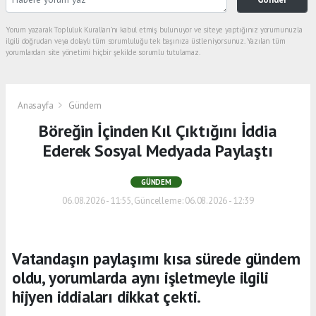
Yorum yazarak Topluluk Kuralları’nı kabul etmiş bulunuyor ve siteye yaptığınız yorumunuzla
ilgili doğrudan veya dolaylı tüm sorumluluğu tek başınıza üstleniyorsunuz. Yazılan tüm
yorumlardan site yönetimi hiçbir şekilde sorumlu tutulamaz.
Anasayfa
Gündem
Böreğin İçinden Kıl Çıktığını İddia
Ederek Sosyal Medyada Paylaştı
GÜNDEM
06.08.2026 - 11:55, Güncelleme: 06.08.2026 - 12:39
Vatandaşın paylaşımı kısa sürede gündem
oldu, yorumlarda aynı işletmeyle ilgili
hijyen iddiaları dikkat çekti.