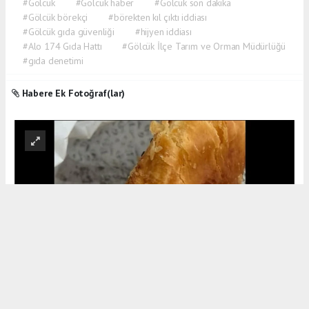
#Gölcük
#Gölcük haber
#Gölcük son dakika
#Gölcük börekçi
#börekten kıl çıktı iddiası
#Gölcük gıda güvenliği
#hijyen iddiası
#Alo 174 Gıda Hattı
#Gölcük İlçe Tarım ve Orman Müdürlüğü
#gıda denetimi
Habere Ek Fotoğraf(lar)