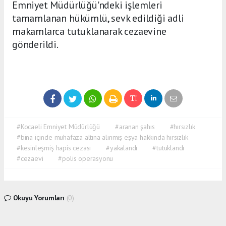
Emniyet Müdürlüğü'ndeki işlemleri
tamamlanan hükümlü, sevk edildiği adli
makamlarca tutuklanarak cezaevine
gönderildi.
#Kocaeli Emniyet Müdürlüğü
#aranan şahıs
#hırsızlık
#bina içinde muhafaza altına alınmış eşya hakkında hırsızlık
#kesinleşmiş hapis cezası
#yakalandı
#tutuklandı
#cezaevi
#polis operasyonu
Okuyu Yorumları
(0)