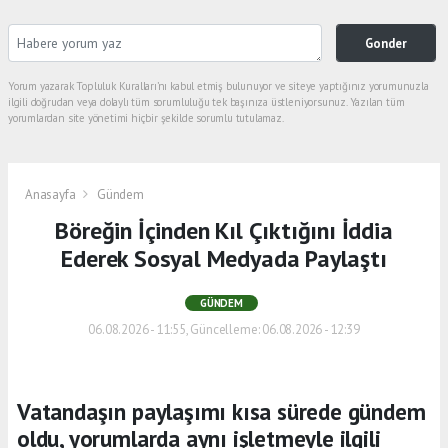
Gonder
Yorum yazarak Topluluk Kuralları’nı kabul etmiş bulunuyor ve siteye yaptığınız yorumunuzla
ilgili doğrudan veya dolaylı tüm sorumluluğu tek başınıza üstleniyorsunuz. Yazılan tüm
yorumlardan site yönetimi hiçbir şekilde sorumlu tutulamaz.
Anasayfa
Gündem
Böreğin İçinden Kıl Çıktığını İddia
Ederek Sosyal Medyada Paylaştı
GÜNDEM
06.08.2026 - 11:55, Güncelleme: 06.08.2026 - 12:39
Vatandaşın paylaşımı kısa sürede gündem
oldu, yorumlarda aynı işletmeyle ilgili