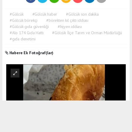
#Gölcük
#Gölcük haber
#Gölcük son dakika
#Gölcük börekçi
#börekten kıl çıktı iddiası
#Gölcük gıda güvenliği
#hijyen iddiası
#Alo 174 Gıda Hattı
#Gölcük İlçe Tarım ve Orman Müdürlüğü
#gıda denetimi
Habere Ek Fotoğraf(lar)