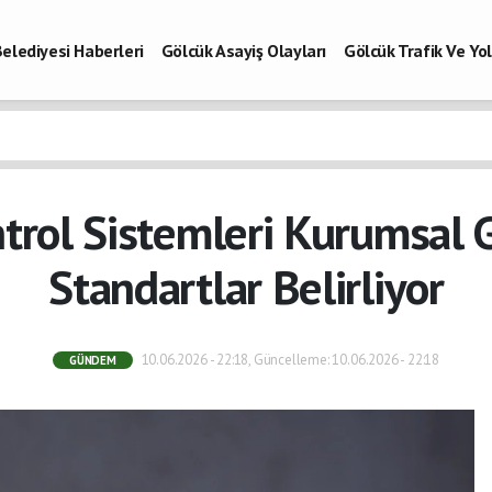
elediyesi Haberleri
Gölcük Asayiş Olayları
Gölcük Trafik Ve Y
Vefatlar
Son Dakika Kocaeli
Gölcükspor Haberleri
Kocaeli Büy
aberleri
trol Sistemleri Kurumsal 
Standartlar Belirliyor
10.06.2026 - 22:18, Güncelleme: 10.06.2026 - 22:18
GÜNDEM