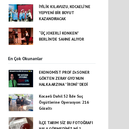
İYİLİK KILAVUZU, KOCAELİ’NE
YEPYENİ BİR BOYUT
KAZANDIRACAK
“ÜÇ JOKERLİ KONKEN”
BERLİN’DE SAHNE ALIYOR
En Çok Okunanlar
EKONOMİST PROF.Dr.SONER
GÖKTEN ZERAY GYO'NUN
HALKA ARZINA ''İRONİ''DEDİ
Kocaeli Dahil 52 İlde Suç
Örgütlerine Operasyon: 216
Gözaltı
İLÇE TARIM SİZ BU FOTOĞRAFI
HALA GÖRMEDİNİZ Mİ ?