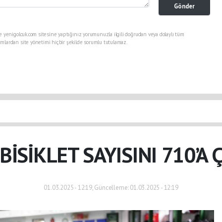
Gönder
e yenigolcuk.com sitesine yaptığınız yorumunuzla ilgili doğrudan veya dolaylı tüm
mlardan site yönetimi hiçbir şekilde sorumlu tutulamaz.
 BİSİKLET SAYISINI 710’A 
01.03.2025 - 12:19, Güncelleme: 01.03.2025 - 12:19