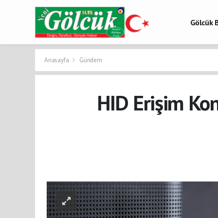
Gölcük B
Gölcük 
Gölcük H
Anasayfa
Gündem
HID Erişim Kon