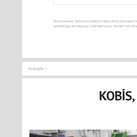
Yorum yazarak Topluluk Kuralları’nı kabul etmiş bulunuyor v
sorumluluğu tek başınıza üstleniyorsunuz. Yazılan tüm yoru
Anasayfa
KOBİS,