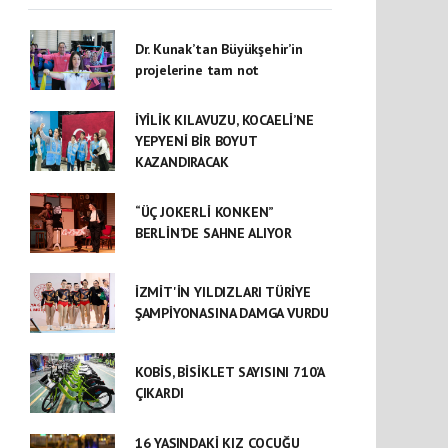
Dr. Kunak’tan Büyükşehir’in
projelerine tam not
İYİLİK KILAVUZU, KOCAELİ’NE
YEPYENİ BİR BOYUT
KAZANDIRACAK
“ÜÇ JOKERLİ KONKEN”
BERLİN’DE SAHNE ALIYOR
İZMİT'İN YILDIZLARI TÜRİYE
ŞAMPİYONASINA DAMGA VURDU
KOBİS, BİSİKLET SAYISINI 710’A
ÇIKARDI
16 YAŞINDAKİ KIZ ÇOCUĞU