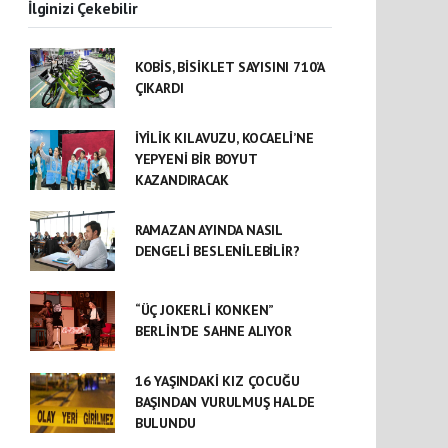
İlginizi Çekebilir
KOBİS, BİSİKLET SAYISINI 710’A
ÇIKARDI
İYİLİK KILAVUZU, KOCAELİ’NE
YEPYENİ BİR BOYUT
KAZANDIRACAK
RAMAZAN AYINDA NASIL
DENGELİ BESLENİLEBİLİR?
“ÜÇ JOKERLİ KONKEN”
BERLİN’DE SAHNE ALIYOR
16 YAŞINDAKİ KIZ ÇOCUĞU
BAŞINDAN VURULMUŞ HALDE
BULUNDU