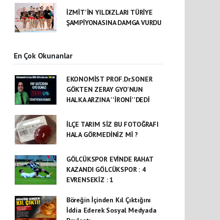
İZMİT'İN YILDIZLARI TÜRİYE
ŞAMPİYONASINA DAMGA VURDU
En Çok Okunanlar
EKONOMİST PROF.Dr.SONER
GÖKTEN ZERAY GYO'NUN
HALKA ARZINA ''İRONİ''DEDİ
İLÇE TARIM SİZ BU FOTOĞRAFI
HALA GÖRMEDİNİZ Mİ ?
GÖLCÜKSPOR EVİNDE RAHAT
KAZANDI GÖLCÜKSPOR : 4
EVRENSEKİZ : 1
Böreğin İçinden Kıl Çıktığını
İddia Ederek Sosyal Medyada