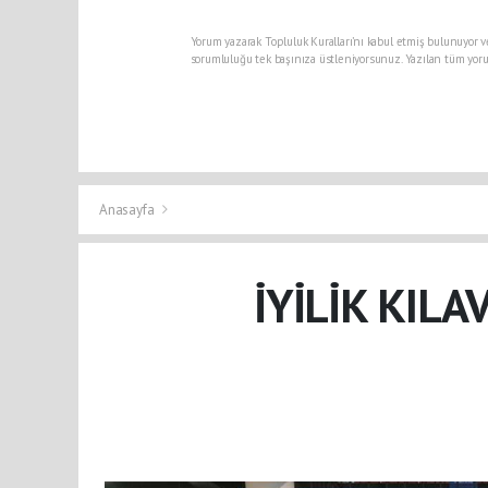
Yorum yazarak Topluluk Kuralları’nı kabul etmiş bulunuyor v
sorumluluğu tek başınıza üstleniyorsunuz. Yazılan tüm yoru
Anasayfa
İYİLİK KILA