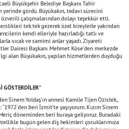
caeli Büyükşehir Belediye Başkanı Tahir
 yerinde gördü. Büyükakın, tedavi sürecini
özverili çalışmalarından dolayı teşekkür etti.
rslikleri tek tek gezerek özel bireylerle yakından
ncilerin kendi elleriyle hazırladığı tatlı ve
arla sıcak ve samimi anlar yaşadı. Ziyareti
etler Dairesi Başkanı Mehmet Köse’den merkezde
bilgi alan Büyükakın, yapılan hizmetlerden duyduğu
Gİ GÖSTERDİLER”
den Sinem Yoldaş’ın annesi Kamile Tijen Özistek,
i: “1972’den beri İzmit’te yaşıyorum. Kızım Sinem
l Meriç döneminden beri buraya geliyoruz. Buradaki
ellikle bugün gelen diş hekimleri çocuklarımıza