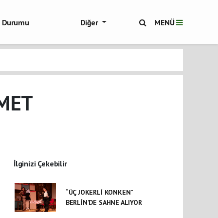
ol Durumu
Diğer
MENÜ
ükşehir Haberleri
MET
İlginizi Çekebilir
“ÜÇ JOKERLİ KONKEN”
BERLİN’DE SAHNE ALIYOR