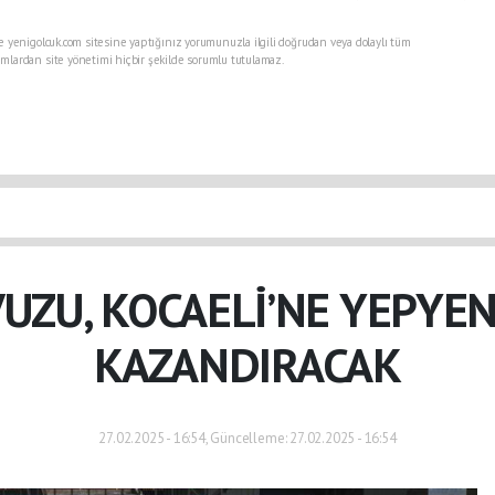
e yenigolcuk.com sitesine yaptığınız yorumunuzla ilgili doğrudan veya dolaylı tüm
mlardan site yönetimi hiçbir şekilde sorumlu tutulamaz.
VUZU, KOCAELİ’NE YEPYE
KAZANDIRACAK
27.02.2025 - 16:54, Güncelleme: 27.02.2025 - 16:54