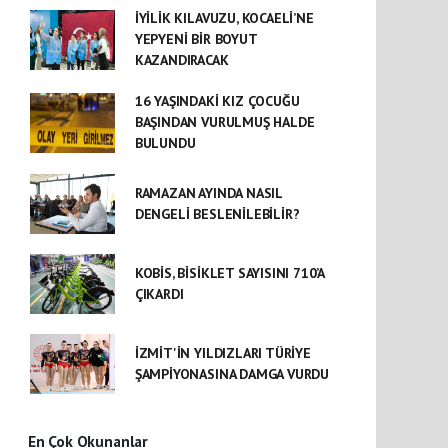
İYİLİK KILAVUZU, KOCAELİ’NE
YEPYENİ BİR BOYUT
KAZANDIRACAK
16 YAŞINDAKİ KIZ ÇOCUĞU
BAŞINDAN VURULMUŞ HALDE
BULUNDU
RAMAZAN AYINDA NASIL
DENGELİ BESLENİLEBİLİR?
KOBİS, BİSİKLET SAYISINI 710’A
ÇIKARDI
İZMİT'İN YILDIZLARI TÜRİYE
ŞAMPİYONASINA DAMGA VURDU
En Çok Okunanlar