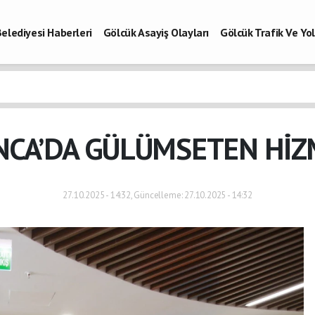
elediyesi Haberleri
Gölcük Asayiş Olayları
Gölcük Trafik Ve Y
Vefatlar
Son Dakika Kocaeli
Gölcükspor Haberleri
Kocaeli Büy
aberleri
NCA’DA GÜLÜMSETEN HİZ
27.10.2025 - 14:32, Güncelleme: 27.10.2025 - 14:32