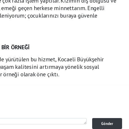
e çok fazla işlem yaptılar. Kızımın diş dolgusu ve
iz, emeği geçen herkese minnettarım. Engelli
leniyorum; çocuklarınızı buraya güvenle
 BİR ÖRNEĞİ
e yürütülen bu hizmet, Kocaeli Büyükşehir
 yaşam kalitesini artırmaya yönelik sosyal
r örneği olarak öne çıktı.
Gönder