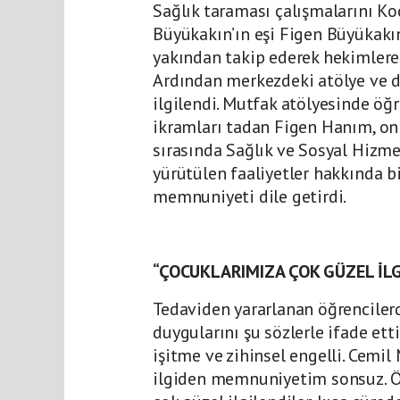
Sağlık taraması çalışmalarını Ko
Büyükakın’ın eşi Figen Büyükakın
yakından takip ederek hekimlere 
Ardından merkezdeki atölye ve de
ilgilendi. Mutfak atölyesinde öğre
ikramları tadan Figen Hanım, onl
sırasında Sağlık ve Sosyal Hizm
yürütülen faaliyetler hakkında 
memnuniyeti dile getirdi.
“ÇOCUKLARIMIZA ÇOK GÜZEL İL
Tedaviden yararlanan öğrenciler
duygularını şu sözlerle ifade ett
işitme ve zihinsel engelli. Cemi
ilgiden memnuniyetim sonsuz. Öz