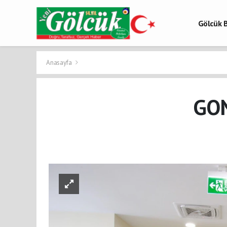
Gölcük B
Gölcük 
Gölcük H
Anasayfa
GO