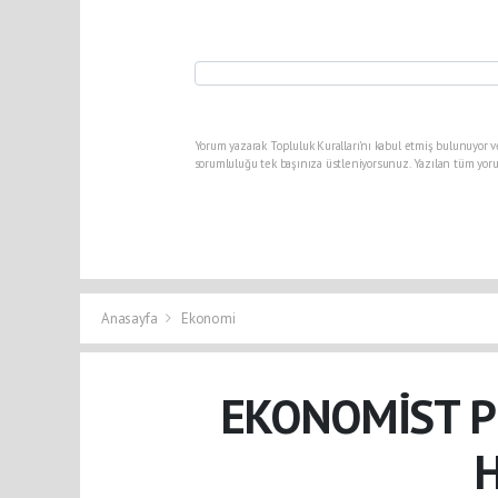
Yorum yazarak Topluluk Kuralları’nı kabul etmiş bulunuyor v
sorumluluğu tek başınıza üstleniyorsunuz. Yazılan tüm yoru
Anasayfa
Ekonomi
EKONOMİST P
H