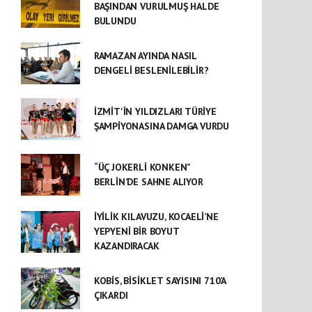
BAŞINDAN VURULMUŞ HALDE
BULUNDU
RAMAZAN AYINDA NASIL
DENGELİ BESLENİLEBİLİR?
İZMİT'İN YILDIZLARI TÜRİYE
ŞAMPİYONASINA DAMGA VURDU
“ÜÇ JOKERLİ KONKEN”
BERLİN’DE SAHNE ALIYOR
İYİLİK KILAVUZU, KOCAELİ’NE
YEPYENİ BİR BOYUT
KAZANDIRACAK
KOBİS, BİSİKLET SAYISINI 710’A
ÇIKARDI