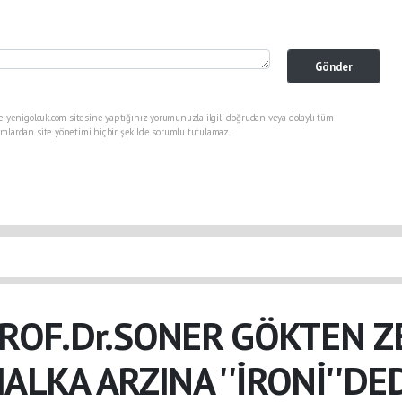
Gönder
e yenigolcuk.com sitesine yaptığınız yorumunuzla ilgili doğrudan veya dolaylı tüm
mlardan site yönetimi hiçbir şekilde sorumlu tutulamaz.
ROF.Dr.SONER GÖKTEN Z
ALKA ARZINA ''İRONİ''DE