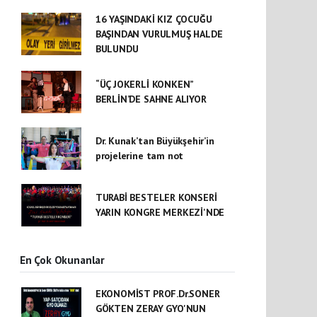
16 YAŞINDAKİ KIZ ÇOCUĞU
BAŞINDAN VURULMUŞ HALDE
BULUNDU
“ÜÇ JOKERLİ KONKEN”
BERLİN’DE SAHNE ALIYOR
Dr. Kunak’tan Büyükşehir’in
projelerine tam not
TURABİ BESTELER KONSERİ
YARIN KONGRE MERKEZİ'NDE
En Çok Okunanlar
EKONOMİST PROF.Dr.SONER
GÖKTEN ZERAY GYO'NUN