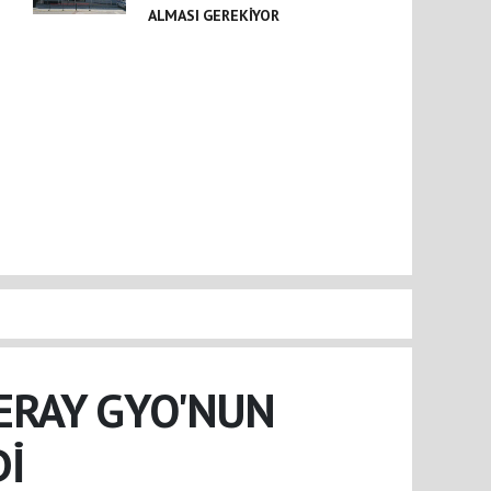
ALMASI GEREKİYOR
ERAY GYO'NUN
Dİ