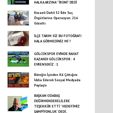
HALKA ARZINA ''İRONİ''DEDİ
Kocaeli Dahil 52 İlde Suç
Örgütlerine Operasyon: 216
Gözaltı
İLÇE TARIM SİZ BU FOTOĞRAFI
HALA GÖRMEDİNİZ Mİ ?
GÖLCÜKSPOR EVİNDE RAHAT
KAZANDI GÖLCÜKSPOR : 4
EVRENSEKİZ : 1
Böreğin İçinden Kıl Çıktığını
İddia Ederek Sosyal Medyada
Paylaştı
BAŞKAN ODABAŞ
DEĞİRMENDERELİLERE
TEŞEKKÜR ETTİ ''HEDEFİMİZ
ŞAMPİYONLUK' DEDİ..