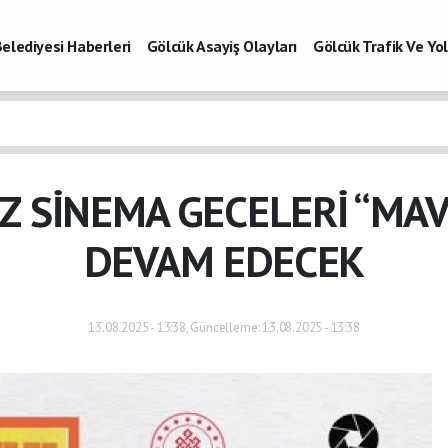
elediyesi Haberleri
Gölcük Asayiş Olayları
Gölcük Trafik Ve Y
Vefatlar
Son Dakika Kocaeli
Gölcükspor Haberleri
Kocaeli Büy
aberleri
Z SİNEMA GECELERİ “MAV
DEVAM EDECEK
13.08.2025 - 13:38, Güncelleme: 13.08.2025 - 13:38