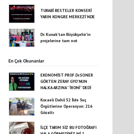
TURABİ BESTELER KONSERİ
YARIN KONGRE MERKEZİ'NDE
Dr. Kunak’tan Büyükşehir’in
projelerine tam not
En Çok Okunanlar
EKONOMİST PROF.Dr.SONER
GÖKTEN ZERAY GYO'NUN
HALKA ARZINA ''İRONİ''DEDİ
Kocaeli Dahil 52 İlde Suç
Örgütlerine Operasyon: 216
Gözaltı
İLÇE TARIM SİZ BU FOTOĞRAFI
HALA GÖRMEDİNİZ Mİ ?