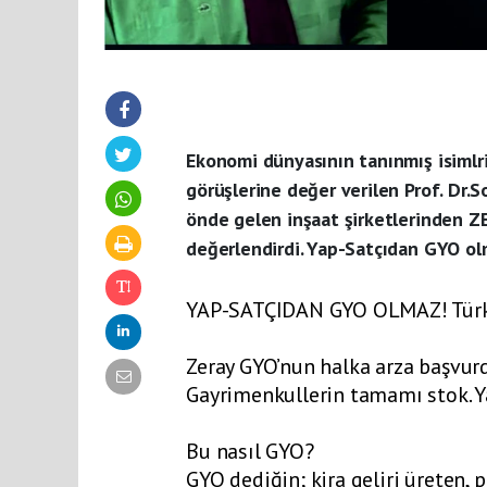
Ekonomi dünyasının tanınmış isimlri
görüşlerine değer verilen Prof. Dr.
önde gelen inşaat şirketlerinden Z
değerlendirdi. Yap-Satçıdan GYO olm
YAP-SATÇIDAN GYO OLMAZ! Türkiye
Zeray GYO’nun halka arza başvu
Gayrimenkullerin tamamı stok. Ya
Bu nasıl GYO?
GYO dediğin; kira geliri üreten,