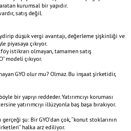
aratan kurumsal bir yapıdır.
rdır, satış değil.
iydirip düşük vergi avantajı, değerleme şişkinliği ve
yle piyasaya çıkıyor.
ortföy istikrarı olmayan, tamamen satış
O” modeli çıkıyor.
ayan GYO olur mu? Olmaz. Bu inşaat şirketidir,
böyle bir yapıyı reddeder. Yatırımcıyı koruması
rsine yatırımcıyı illüzyonla baş başa bırakıyor.
 gerçeği şu: Bir GYO’dan çok, “konut stoklarının
ketleri” halka arz ediliyor.