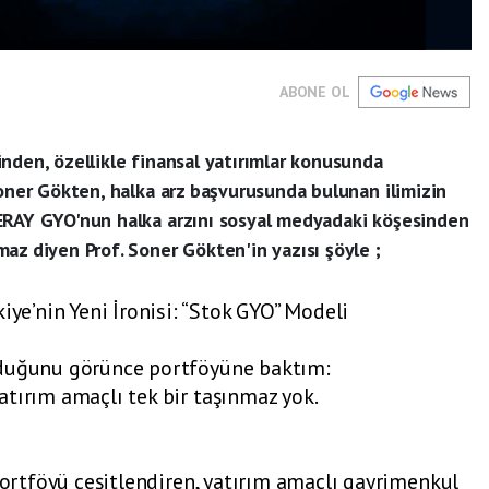
ABONE OL
nden, özellikle finansal yatırımlar konusunda
Soner Gökten, halka arz başvurusunda bulunan ilimizin
ERAY GYO'nun halka arzını sosyal medyadaki köşesinden
az diyen Prof. Soner Gökten'in yazısı şöyle ;
’nin Yeni İronisi: “Stok GYO” Modeli
rduğunu görünce portföyüne baktım:
tırım amaçlı tek bir taşınmaz yok.
 portföyü çeşitlendiren, yatırım amaçlı gayrimenkul