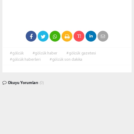
#gölcük
#gölcük haber
#gölcük gazetesi
#gölcük haberleri
#gölcük son dakika
Okuyu Yorumları
(0)
Gonder
Yorum yazarak Topluluk Kuralları’nı kabul etmiş bulunuyor ve siteye yaptığınız yorumunuzla
ilgili doğrudan veya dolaylı tüm sorumluluğu tek başınıza üstleniyorsunuz. Yazılan tüm
yorumlardan site yönetimi hiçbir şekilde sorumlu tutulamaz.