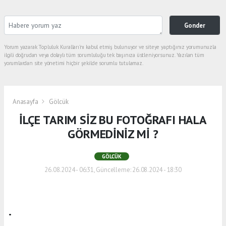
Gonder
Yorum yazarak Topluluk Kuralları’nı kabul etmiş bulunuyor ve siteye yaptığınız yorumunuzla
ilgili doğrudan veya dolaylı tüm sorumluluğu tek başınıza üstleniyorsunuz. Yazılan tüm
yorumlardan site yönetimi hiçbir şekilde sorumlu tutulamaz.
Anasayfa
Gölcük
İLÇE TARIM SİZ BU FOTOĞRAFI HALA
GÖRMEDİNİZ Mİ ?
GÖLCÜK
26.08.2024 - 06:31, Güncelleme: 26.08.2024 - 18:30
.