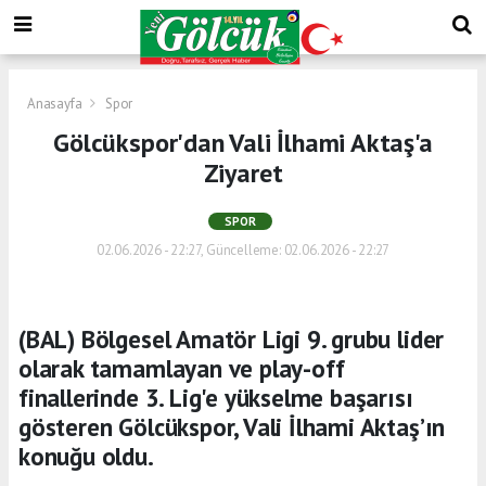
Anasayfa
Spor
Gölcükspor'dan Vali İlhami Aktaş'a
Ziyaret
SPOR
02.06.2026 - 22:27, Güncelleme: 02.06.2026 - 22:27
(BAL) Bölgesel Amatör Ligi 9. grubu lider
olarak tamamlayan ve play-off
finallerinde 3. Lig'e yükselme başarısı
gösteren Gölcükspor, Vali İlhami Aktaş’ın
konuğu oldu.