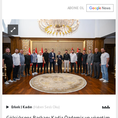
ABONE OL
Erkek
|
Kadın
(Haberi Sesli Oku)
Gölcükspor Başkanı Kadir Özdemir ve yönetim