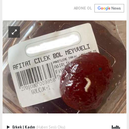
ABONE OL
Erkek
|
Kadın
(Haberi Sesli Oku)