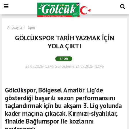
Anasayfa
Spor
GÖLCÜKSPOR TARİH YAZMAK İÇİN
YOLA ÇIKTI
SPOR
23.05.2026 - 12:46, Güncelleme: 23.05.2026 - 12:46
Gölcükspor, Bölgesel Amatör Lig’de
gösterdiği başarılı sezon performansını
taçlandırmak için bu akşam 3. Lig yolunda
kader maçına çıkacak. Kırmızı-siyahlılar,
finalde Bağlumspor ile kozlarını
paylaşacak.