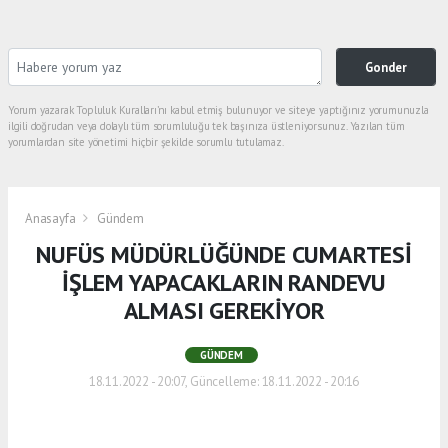
Gonder
Yorum yazarak Topluluk Kuralları’nı kabul etmiş bulunuyor ve siteye yaptığınız yorumunuzla
ilgili doğrudan veya dolaylı tüm sorumluluğu tek başınıza üstleniyorsunuz. Yazılan tüm
yorumlardan site yönetimi hiçbir şekilde sorumlu tutulamaz.
Anasayfa
Gündem
NUFÜS MÜDÜRLÜĞÜNDE CUMARTESİ
İŞLEM YAPACAKLARIN RANDEVU
ALMASI GEREKİYOR
GÜNDEM
18.11.2022 - 20:07, Güncelleme: 18.11.2022 - 20:16