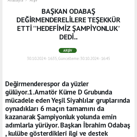
Anasayfa
Arşiv
BAŞKAN ODABAŞ
DEĞİRMENDERELİLERE TEŞEKKÜR
ETTİ ''HEDEFİMİZ ŞAMPİYONLUK'
DEDİ..
ARŞIV
30.10.2024 - 16:35, Güncelleme: 30.10.2024 - 16:45
Değirmenderespor da yüzler
gülüyor.1.Amatör Küme D Grubunda
mücadele eden Yeşil Siyahlılar gruplarında
oynadıkları 6 maçın tamamını da
kazanarak Şampiyonluk yolunda emin
adımlarla yürüyor. Başkan İbrahim Odabaş
, kulübe gösterdikleri ilgi ve destek