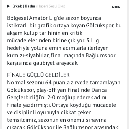
Erkek
|
Kadın
(Haberi Sesli Oku)
Bölgesel Amatör Lig’de sezon boyunca
istikrarlı bir grafik ortaya koyan Gölcükspor, bu
akşam kulüp tarihinin en kritik
mücadelelerinden birine çıkıyor. 3. Lig
hedefiyle yoluna emin adımlarla ilerleyen
kırmızı-siyahlılar, final maçında Bağlumspor
karşısında galibiyet arayacak.
FİNALE GÜÇLÜ GELDİLER
Normal sezonu 64 puanla zirvede tamamlayan
Gölcükspor, play-off yarı finalinde Darıca
Gençlerbirliği’ni 2-0 mağlup ederek adını
finale yazdırmıştı. Ortaya koyduğu mücadele
ve disiplinli oyunuyla dikkat çeken
temsilcimiz, sezonun en önemli sınavına
çıkacak. Gölcükspor ile Bağlumspor arasındaki