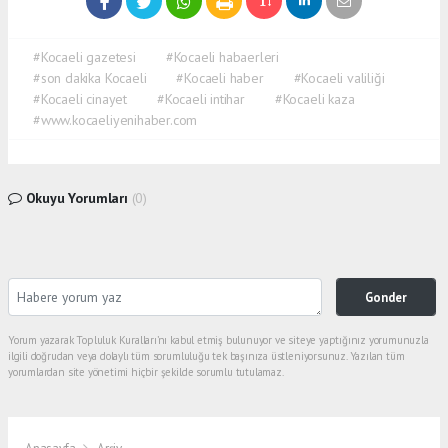
#Kocaeli gazetesi
#Kocaeli habaerleri
#son dakika Kocaeli
#Kocaeli haber
#Kocaeli valiliği
#Kocaeli cinayet
#Kocaeli intihar
#Kocaeli kaza
#www.kocaeliyenihaber.com
Okuyu Yorumları
(0)
Gonder
Yorum yazarak Topluluk Kuralları’nı kabul etmiş bulunuyor ve siteye yaptığınız yorumunuzla
ilgili doğrudan veya dolaylı tüm sorumluluğu tek başınıza üstleniyorsunuz. Yazılan tüm
yorumlardan site yönetimi hiçbir şekilde sorumlu tutulamaz.