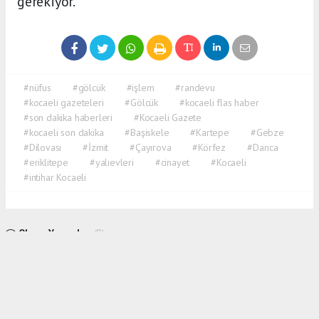
gerekiyor.
#nüfus
#gölcük
#işlem
#randevu
#kocaeli gazeteleri
#Gölcük
#kocaeli flas haber
#son dakika haberleri
#Kocaeli Gazete
#kocaeli son dakika
#Başiskele
#Kartepe
#Gebze
#Dilovası
#İzmit
#Çayırova
#Körfez
#Darıca
#eriklitepe
#yalıevleri
#cinayet
#Kocaeli
#intihar Kocaeli
Okuyu Yorumları
(0)
Gonder