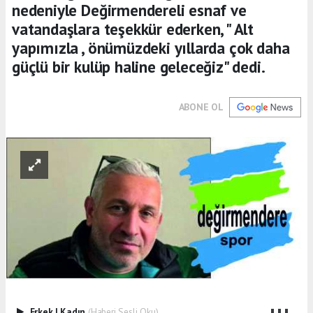
nedeniyle Değirmendereli esnaf ve
vatandaşlara teşekkür ederken, " Alt
yapımızla , önümüzdeki yıllarda çok daha
güçlü bir kulüp haline geleceğiz" dedi.
ABONE OL
Erkek
|
Kadın
(Haberi Sesli Oku)